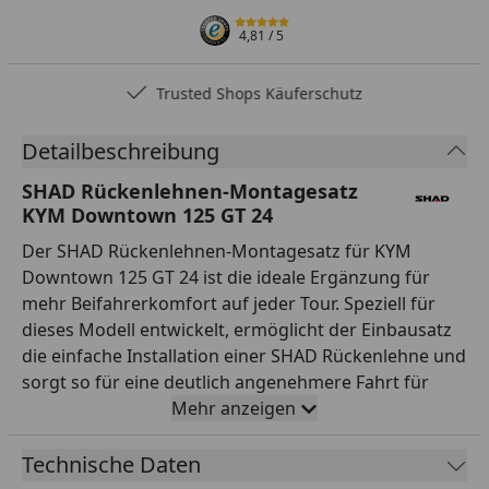
4,81
/ 5
Trusted Shops Käuferschutz
Detailbeschreibung
SHAD Rückenlehnen-Montagesatz
KYM Downtown 125 GT 24
Der SHAD Rückenlehnen-Montagesatz für KYM
Downtown 125 GT 24 ist die ideale Ergänzung für
mehr Beifahrerkomfort auf jeder Tour. Speziell für
dieses Modell entwickelt, ermöglicht der Einbausatz
die einfache Installation einer SHAD Rückenlehne und
sorgt so für eine deutlich angenehmere Fahrt für
deinen Sozius. SHAD bietet eine breite Palette an
Mehr anzeigen
gepolsterten Rückenlehnen, die sich perfekt an die
wichtigsten Modelle des Marktes anpassen lassen.
Technische Daten
Die robuste, modellspezifische Konstruktion