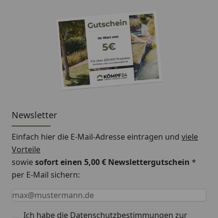
Newsletter
Einfach hier die E-Mail-Adresse eintragen und
viele
Vorteile
sowie
sofort einen 5,00 € Newslettergutschein
*
per E-Mail sichern:
Keine Eingabe erforderlich
Eingabe erforderlich
E-Mail *
Ich habe die
Datenschutzbestimmungen
zur