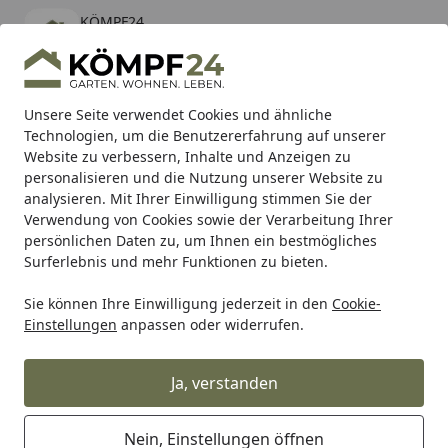
KÖMPF24
Öffnen
Banner schließen
KÖMPF24
kostenlos - Im App Store
Alle Produkte
Mein Konto
Wunschl
Eink
Unsere Seite verwendet Cookies und ähnliche
Technologien, um die Benutzererfahrung auf unserer
Hotline
4,81
/ 5
Suchen
Website zu verbessern, Inhalte und Anzeigen zu
personalisieren und die Nutzung unserer Website zu
analysieren. Mit Ihrer Einwilligung stimmen Sie der
Karibu Pools inkl. gratis Sandfilteranlage & Pool-
Verwendung von Cookies sowie der Verarbeitung Ihrer
Starterset (Gesamtwert bis 468,99€)
persönlichen Daten zu, um Ihnen ein bestmögliches
Surferlebnis und mehr Funktionen zu bieten.
Sie können Ihre Einwilligung jederzeit in den
Cookie-
Shad
SHAD Rückenlehnen-Montagesatz KYM Downtown 12
Einstellungen
anpassen oder widerrufen.
Startseite
SHAD Rückenlehnen-Montagesatz
KYM Downtown 125 GT 24
Ja, verstanden
Nein, Einstellungen öffnen