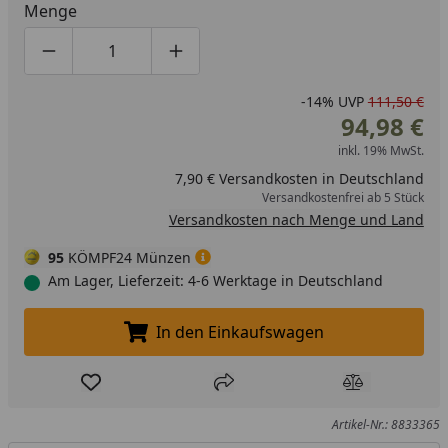
Menge
Produktmenge um eins verringern
Produktmenge manuell eingeben
Produktmenge um eins erhöhen
-14%
UVP
111,50 €
94,98 €
inkl. 19% MwSt.
7,90 € Versandkosten in Deutschland
Versandkostenfrei ab 5 Stück
Versandkosten nach Menge und Land
95
KÖMPF24 Münzen
Am Lager, Lieferzeit: 4-6 Werktage in Deutschland
In den Einkaufswagen
In den Einkaufswagen legen
Produkt zur Wunschliste hinzufügen
Teilen
Produkt Ver
Artikel-Nr.: 8833365