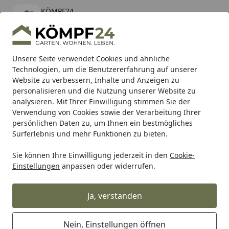
KÖMPF24
Öffnen
Banner schließen
KÖMPF24
kostenlos - Im App Store
Alle Produkte
Mein Konto
Wunschl
Eink
Unsere Seite verwendet Cookies und ähnliche
Technologien, um die Benutzererfahrung auf unserer
Hotline
4,81
/ 5
Suchen
Website zu verbessern, Inhalte und Anzeigen zu
personalisieren und die Nutzung unserer Website zu
analysieren. Mit Ihrer Einwilligung stimmen Sie der
Karibu Pools inkl. gratis Sandfilteranlage & Pool-
Verwendung von Cookies sowie der Verarbeitung Ihrer
Starterset (Gesamtwert bis 468,99€)
persönlichen Daten zu, um Ihnen ein bestmögliches
Surferlebnis und mehr Funktionen zu bieten.
Sie können Ihre Einwilligung jederzeit in den
Cookie-
Shad
Gepäck
SHAD Vollaluminium-Abdeckung für SH38
Einstellungen
anpassen oder widerrufen.
Startseite
SHAD Vollaluminium-Abdeckung
für SH38X
Ja, verstanden
Nein, Einstellungen öffnen