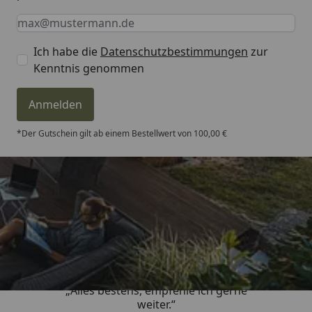
Keine Eingabe erforderlich
Eingabe erforderlich
E-Mail *
Ich habe die
Datenschutzbestimmungen
zur
Kenntnis genommen
Anmelden
*Der Gutschein gilt ab einem Bestellwert von 100,00 €
Trusted Shops
4,81
/ 5
„Alles bestens, empfehle ich gerne
weiter.“