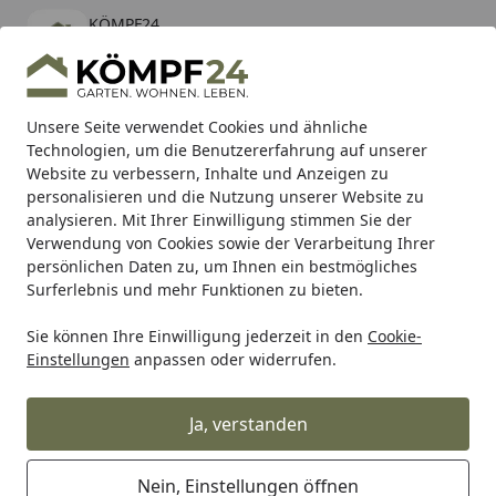
KÖMPF24
Öffnen
Banner schließen
KÖMPF24
kostenlos - Im App Store
Alle Produkte
Mein Konto
Wunschl
Eink
Unsere Seite verwendet Cookies und ähnliche
Technologien, um die Benutzererfahrung auf unserer
Hotline
4,81
/ 5
Suchen
Website zu verbessern, Inhalte und Anzeigen zu
personalisieren und die Nutzung unserer Website zu
analysieren. Mit Ihrer Einwilligung stimmen Sie der
Karibu Pools inkl. gratis Sandfilteranlage & Pool-
Verwendung von Cookies sowie der Verarbeitung Ihrer
Starterset (Gesamtwert bis 468,99€)
persönlichen Daten zu, um Ihnen ein bestmögliches
Surferlebnis und mehr Funktionen zu bieten.
Sie können Ihre Einwilligung jederzeit in den
Cookie-
Shad
Gepäck
SHAD 3P Befestigungssystem VOGE 300 Ral
Einstellungen
anpassen oder widerrufen.
Startseite
SHAD 3P Befestigungssystem VOGE
300 Rally 23
Ja, verstanden
Nein, Einstellungen öffnen