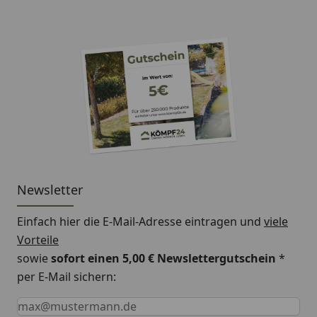
Newsletter
Einfach hier die E-Mail-Adresse eintragen und
viele
Vorteile
sowie
sofort einen 5,00 € Newslettergutschein
*
per E-Mail sichern:
Keine Eingabe erforderlich
Eingabe erforderlich
E-Mail *