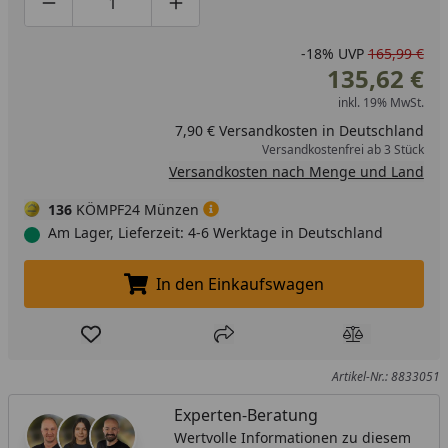
Produktmenge um eins verringern
Produktmenge manuell eingeben
Produktmenge um eins erhöhen
-18%
UVP
165,99 €
135,62 €
inkl. 19% MwSt.
7,90 € Versandkosten in Deutschland
Versandkostenfrei ab 3 Stück
Versandkosten nach Menge und Land
136
KÖMPF24 Münzen
Am Lager, Lieferzeit: 4-6 Werktage in Deutschland
In den Einkaufswagen
In den Einkaufswagen legen
Produkt zur Wunschliste hinzufügen
Teilen
Produkt Ver
Artikel-Nr.: 8833051
Experten-Beratung
Wertvolle Informationen zu diesem