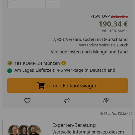
Produktmenge um eins verringern
Produktmenge manuell eingeben
Produktmenge um eins erhöhen
-15%
UVP
226,50 €
190,34 €
inkl. 19% MwSt.
7,90 € Versandkosten in Deutschland
Versandkostenfrei ab 3 Stück
Versandkosten nach Menge und Land
191
KÖMPF24 Münzen
Am Lager, Lieferzeit: 4-6 Werktage in Deutschland
In den Einkaufswagen
In den Einkaufswagen legen
Produkt zur Wunschliste hinzufügen
Teilen
Produkt Ver
Artikel-Nr.: 8832740
Experten-Beratung
Wertvolle Informationen zu diesem