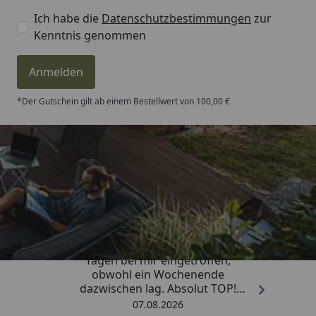
Ich habe die
Datenschutzbestimmungen
zur
Kenntnis genommen
Anmelden
*Der Gutschein gilt ab einem Bestellwert von 100,00 €
Trusted Shops
4,81
/ 5
„Die Bestellung ist innerhalb von 4
Tagen bei mir eingetroffen,
obwohl ein Wochenende
dazwischen lag. Absolut TOP!
Sicherlich nicht die letzte
07.08.2026