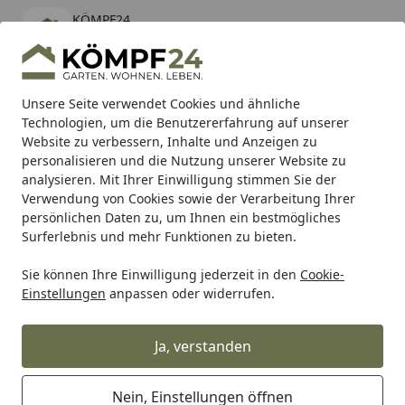
KÖMPF24
Öffnen
Banner schließen
KÖMPF24
kostenlos - Im App Store
Alle Produkte
Mein Konto
Wunschl
Eink
Unsere Seite verwendet Cookies und ähnliche
Technologien, um die Benutzererfahrung auf unserer
Hotline
4,81
/ 5
Suchen
Website zu verbessern, Inhalte und Anzeigen zu
personalisieren und die Nutzung unserer Website zu
analysieren. Mit Ihrer Einwilligung stimmen Sie der
Karibu Pools inkl. gratis Sandfilteranlage & Pool-
Verwendung von Cookies sowie der Verarbeitung Ihrer
Starterset (Gesamtwert bis 468,99€)
persönlichen Daten zu, um Ihnen ein bestmögliches
Surferlebnis und mehr Funktionen zu bieten.
Sie können Ihre Einwilligung jederzeit in den
Cookie-
Shad
Gepäck
SHAD 3P Befestigungssystem 3P CF MOTO
Einstellungen
anpassen oder widerrufen.
Startseite
SHAD 3P Befestigungssystem 3P CF
MOTO 800MTX
Ja, verstanden
Nein, Einstellungen öffnen