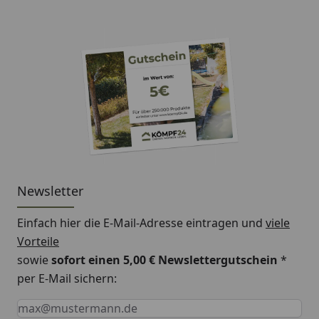
Newsletter
Einfach hier die E-Mail-Adresse eintragen und
viele
Vorteile
sowie
sofort einen 5,00 € Newslettergutschein
*
per E-Mail sichern:
Keine Eingabe erforderlich
Eingabe erforderlich
E-Mail *