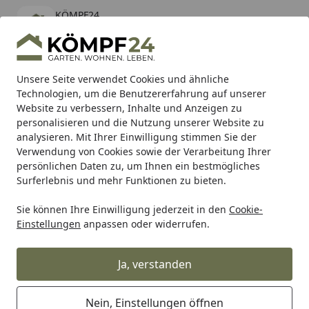
KÖMPF24
Öffnen
Banner schließen
KÖMPF24
kostenlos - Im App Store
Alle Produkte
Mein Konto
Wunschl
Eink
Unsere Seite verwendet Cookies und ähnliche
Technologien, um die Benutzererfahrung auf unserer
Hotline
4,81
/ 5
Suchen
Website zu verbessern, Inhalte und Anzeigen zu
personalisieren und die Nutzung unserer Website zu
analysieren. Mit Ihrer Einwilligung stimmen Sie der
Profimontage
Startseite
Verwendung von Cookies sowie der Verarbeitung Ihrer
persönlichen Daten zu, um Ihnen ein bestmögliches
Surferlebnis und mehr Funktionen zu bieten.
Sie können Ihre Einwilligung jederzeit in den
Cookie-
Einstellungen
anpassen oder widerrufen.
Ja, verstanden
Nein, Einstellungen öffnen