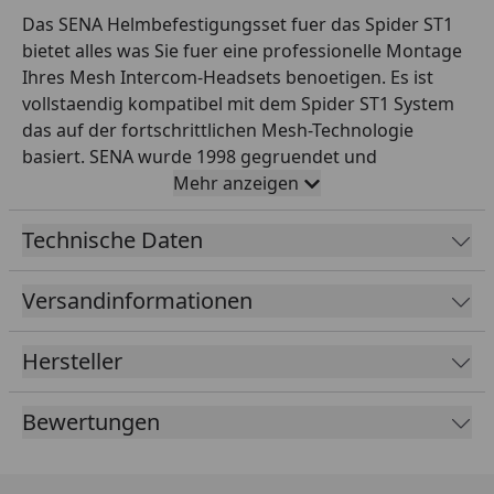
Das SENA Helmbefestigungsset fuer das Spider ST1
bietet alles was Sie fuer eine professionelle Montage
Ihres Mesh Intercom-Headsets benoetigen. Es ist
vollstaendig kompatibel mit dem Spider ST1 System
das auf der fortschrittlichen Mesh-Technologie
basiert. SENA wurde 1998 gegruendet und
revolutioniert den Markt heute mit Mesh 3.0 fuer
Mehr anzeigen
blitzschnelle Gruppenverbindungen und AI-
Sprachsteuerung. Im Set enthalten sind hochwertige
Technische Daten
Lautsprecher Mikrofone sowie diverse Klebe- und
Klettpads die einen sicheren Halt und hohen
Versandinformationen
Tragekomfort garantieren. Ob als Ersatz oder zur
Ausstattung eines weiteren Helms dieses Klemm-Kit
Hersteller
ermoeglicht es Ihnen die erstklassige Audio-
Performance von SENA in jeder Situation zu nutzen.
Bewertungen
Die einfache Installation sorgt dafuer dass Sie in
kurzester Zeit startklar fuer die nächste Tour sind.