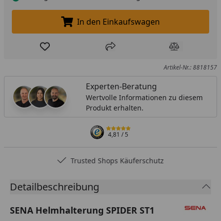
In den Einkaufswagen
In den Einkaufswagen legen
Produkt zur Wunschliste hinzufügen
Teilen
Produkt Ver
Artikel-Nr.: 8818157
Experten-Beratung
Wertvolle Informationen zu diesem
Produkt erhalten.
4,81
/ 5
Trusted Shops Käuferschutz
Detailbeschreibung
SENA Helmhalterung SPIDER ST1