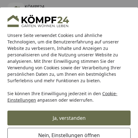
KÖMPF24
Öffnen
Banner schließen
KÖMPF24
kostenlos - Im App Store
Alle Produkte
Mein Konto
Wunschl
Eink
Unsere Seite verwendet Cookies und ähnliche
Technologien, um die Benutzererfahrung auf unserer
Hotline
4,81
/ 5
Suchen
Website zu verbessern, Inhalte und Anzeigen zu
personalisieren und die Nutzung unserer Website zu
analysieren. Mit Ihrer Einwilligung stimmen Sie der
Karibu Pools inkl. gratis Sandfilteranlage & Pool-
Verwendung von Cookies sowie der Verarbeitung Ihrer
Starterset (Gesamtwert bis 468,99€)
persönlichen Daten zu, um Ihnen ein bestmögliches
Surferlebnis und mehr Funktionen zu bieten.
Sie können Ihre Einwilligung jederzeit in den
Cookie-
Sena
Helmkommunikation
SENA Helmhalterung SPIDER
Einstellungen
anpassen oder widerrufen.
Startseite
SENA Helmhalterung SPIDER ST1
Ja, verstanden
Nein, Einstellungen öffnen