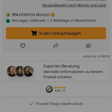
Versandkosten nach Menge und Land
374
KÖMPF24 Münzen
Am Lager, Lieferzeit: 1-2 Werktage in Deutschland
In den Einkaufswagen
In den Einkaufswagen legen
Produkt zur Wunschliste hinzufügen
Teilen
Produkt Ver
Artikel-Nr.: 8740038
Experten-Beratung
Wertvolle Informationen zu diesem
Produkt erhalten.
4,81
/ 5
Trusted Shops Käuferschutz