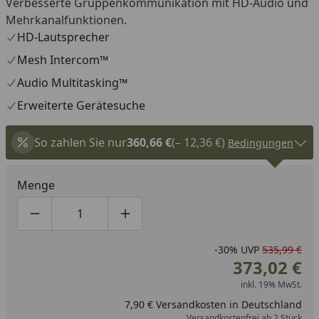
Verbesserte Gruppenkommunikation mit HD-Audio und
Mehrkanalfunktionen.
HD-Lautsprecher
Mesh Intercom™
Audio Multitasking™
Erweiterte Gerätesuche
So zahlen Sie nur
360,66 €
(– 12,36 €)
Bedingungen
Menge
Produktmenge um eins verringern
Produktmenge manuell eingeben
Produktmenge um eins erhöhen
-30%
UVP
535,99 €
373,02 €
inkl. 19% MwSt.
7,90 € Versandkosten in Deutschland
Versandkostenfrei ab 2 Stück