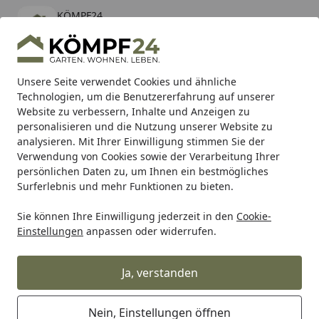
KÖMPF24
Öffnen
Banner schließen
KÖMPF24
kostenlos - Im App Store
Alle Produkte
Mein Konto
Wunschl
Eink
Unsere Seite verwendet Cookies und ähnliche
Technologien, um die Benutzererfahrung auf unserer
Hotline
4,81
/ 5
Suchen
Website zu verbessern, Inhalte und Anzeigen zu
personalisieren und die Nutzung unserer Website zu
analysieren. Mit Ihrer Einwilligung stimmen Sie der
Karibu Pools inkl. gratis Sandfilteranlage & Pool-
Verwendung von Cookies sowie der Verarbeitung Ihrer
Starterset (Gesamtwert bis 468,99€)
persönlichen Daten zu, um Ihnen ein bestmögliches
Surferlebnis und mehr Funktionen zu bieten.
Sie können Ihre Einwilligung jederzeit in den
Cookie-
Sena
Helmkommunikation
SENA 30K Bluetooth- & Mesh
Einstellungen
anpassen oder widerrufen.
Startseite
SENA 30K Bluetooth- & Mesh-
Kommunikationssystem mit
Ja, verstanden
HD‑Lautsprechern, Doppelpack
Nein, Einstellungen öffnen