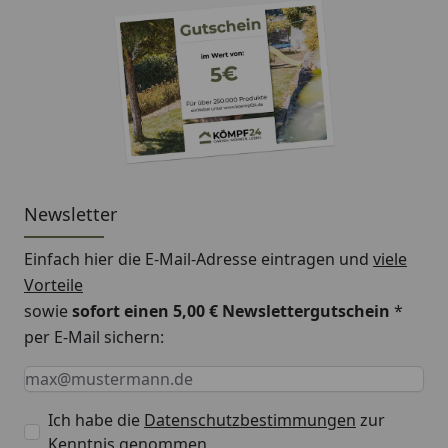
Newsletter
Einfach hier die E-Mail-Adresse eintragen und
viele
Vorteile
sowie
sofort einen 5,00 € Newslettergutschein
*
per E-Mail sichern:
Keine Eingabe erforderlich
Eingabe erforderlich
E-Mail *
Ich habe die
Datenschutzbestimmungen
zur
Kenntnis genommen