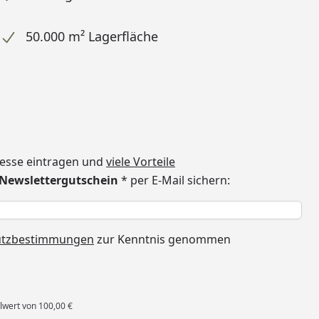
50.000 m² Lagerfläche
dresse eintragen und
viele Vorteile
€ Newslettergutschein
* per E-Mail sichern:
h
utzbestimmungen
zur Kenntnis genommen
lwert von 100,00 €