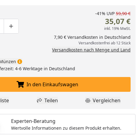
-41%
UVP
59,90 €
35,07 €
inkl. 19% MwSt.
ge um eins verringern
duktmenge manuell eingeben
Produktmenge um eins erhöhen
7,90 € Versandkosten in Deutschland
Versandkostenfrei ab 12 Stück
Versandkosten nach Menge und Land
Münzen
ferzeit: 4-6 Werktage in Deutschland
nzufügen
In den Einkaufswagen
In den Einkaufswagen legen
iste
Teilen
Vergleichen
dukt zur Wunschliste hinzufügen
Teilen
Produkt Vergle
Experten-Beratung
Wertvolle Informationen zu diesem Produkt erhalten.