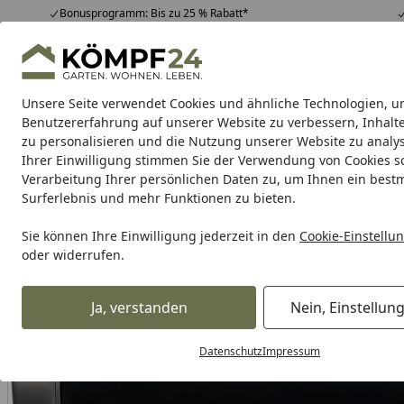
Bonusprogramm: Bis zu 25 % Rabatt*
Hotline
07051 / 9 22 22
4,81
/ 5
Mo-Fr. 8-16 Uhr
25.957 Bewertungen
Unsere Seite verwendet Cookies und ähnliche Technologien, u
Alle Produkte
Highlights
Tipps & Tricks
Alle Produkte
Benutzererfahrung auf unserer Website zu verbessern, Inhalt
zu personalisieren und die Nutzung unserer Website zu analys
Ihrer Einwilligung stimmen Sie der Verwendung von Cookies s
Verarbeitung Ihrer persönlichen Daten zu, um Ihnen ein best
Karibu Pools inkl. gra
Surferlebnis und mehr Funktionen zu bieten.
Dein Traumpool im Sorglos-Paket: F
Sie können Ihre Einwilligung jederzeit in den
Cookie-Einstellu
oder widerrufen.
Selle Royal Griff Nivo Gel
Startseite
Ja, verstanden
Nein, Einstellun
Datenschutz
Impressum