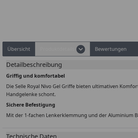
Rechnungskauf
Montageservice
Übersicht
Produktdetails
Bewertungen
Detailbeschreibung
Griffig und komfortabel
Die Selle Royal Nivo Gel Griffe bieten ultimativen Komf
Handgelenke schont.
Sichere Befestigung
Mit der 1-fachen Lenkerklemmung und der Aluminium Bar E
Technische Daten