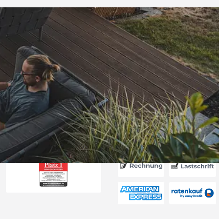
Versand
itung wurde
edigt“
6
Akzeptierte Zahlungsa