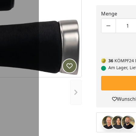
Menge
Produktmen
Pro
36
KÖMPF24 
Am Lager, Lie
Produkt zur Wunschliste hi
Nächstes Bild anzeigen
Wunschl
Pro