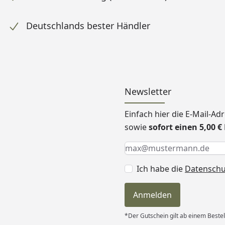
Deutschlands bester Händler
Newsletter
Einfach hier die E-Mail-A
sowie
sofort einen 5,00 
Keine Eingabe erforderlic
Eingabe erforderlich
E-Mail *
Ich habe die
Datensch
Anmelden
*Der Gutschein gilt ab einem Bestel