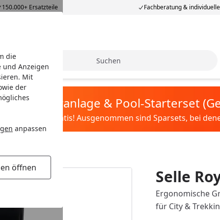
150.000+ Ersatzteile
Fachberatung & individuell
m die
Suche
e und Anzeigen
ieren. Mit
owie der
mögliches
tis Sandfilteranlage & Pool-Starterset (
ilter&Pflege gratis! Ausgenommen sind Sparsets, bei denen 
ngen
anpassen
gen öffnen
Selle Roy
Ergonomische Gri
für City & Trekkin