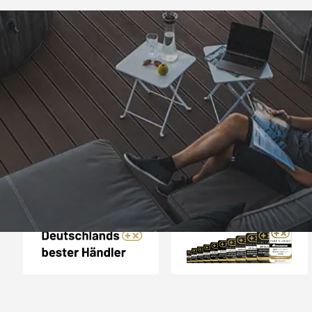
Trusted Shops
„- Retouren Bearbe
umgehend erl
4,81
/ 5
04.08.202
25.957 Bewertungen
Auszeichnungen