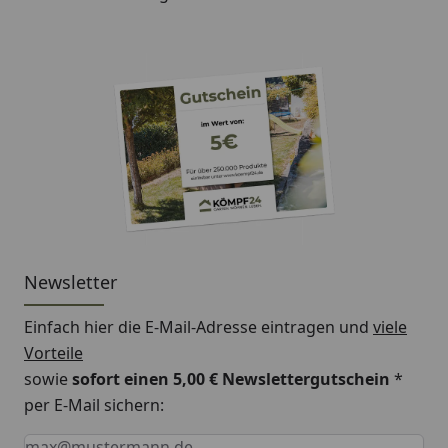
Newsletter
Einfach hier die E-Mail-Adresse eintragen und
viele
Vorteile
sowie
sofort einen 5,00 € Newslettergutschein
*
per E-Mail sichern:
Keine Eingabe erforderlich
Eingabe erforderlich
E-Mail *