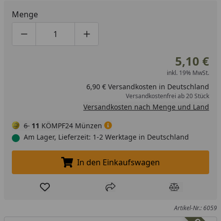
Menge
Produktmenge um eins verringern
Produktmenge manuell eingeben
Produktmenge um eins erhöhen
5,10 €
inkl. 19% MwSt.
6,90 € Versandkosten in Deutschland
Versandkostenfrei ab 20 Stück
Versandkosten nach Menge und Land
6
11
KÖMPF24 Münzen
Am Lager, Lieferzeit: 1-2 Werktage in Deutschland
In den Einkaufswagen
In den Einkaufswagen legen
Produkt zur Wunschliste hinzufügen
Teilen
Produkt Ver
Artikel-Nr.: 6059