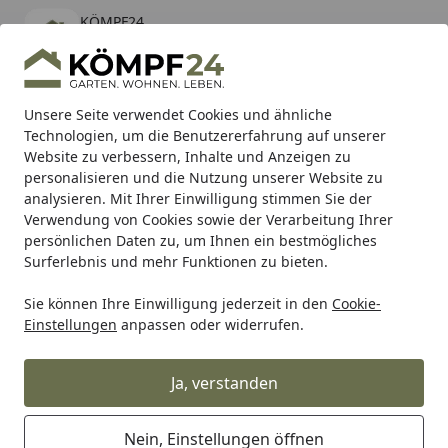
KÖMPF24
Öffnen
Banner schließen
KÖMPF24
kostenlos - Im App Store
Alle Produkte
Mein Konto
Wunschl
Eink
Unsere Seite verwendet Cookies und ähnliche
Technologien, um die Benutzererfahrung auf unserer
Hotline
4,81
/ 5
Suchen
Website zu verbessern, Inhalte und Anzeigen zu
personalisieren und die Nutzung unserer Website zu
analysieren. Mit Ihrer Einwilligung stimmen Sie der
Karibu Pools inkl. gratis Sandfilteranlage & Pool-
Verwendung von Cookies sowie der Verarbeitung Ihrer
Starterset (Gesamtwert bis 468,99€)
persönlichen Daten zu, um Ihnen ein bestmögliches
Surferlebnis und mehr Funktionen zu bieten.
Sie können Ihre Einwilligung jederzeit in den
Cookie-
Teich
Ersatzteile für den Teich
Weitere Ersatzteile für d
Einstellungen
anpassen oder widerrufen.
Startseite
Oase Schwenkbügel für LunAqua
10, 12 V (20282)
Ja, verstanden
Nein, Einstellungen öffnen