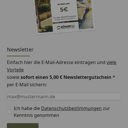
Newsletter
Einfach hier die E-Mail-Adresse eintragen und
viele
Vorteile
sowie
sofort einen 5,00 € Newslettergutschein
*
per E-Mail sichern:
Keine Eingabe erforderlich
Eingabe erforderlich
E-Mail *
Ich habe die
Datenschutzbestimmungen
zur
Kenntnis genommen