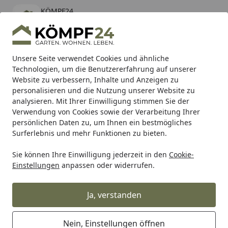
KÖMPF24
Öffnen
Banner schließen
KÖMPF24
kostenlos - Im App Store
Alle Produkte
Mein Konto
Wunschl
Eink
Unsere Seite verwendet Cookies und ähnliche
Technologien, um die Benutzererfahrung auf unserer
Hotline
4,81
/ 5
Suchen
Website zu verbessern, Inhalte und Anzeigen zu
personalisieren und die Nutzung unserer Website zu
analysieren. Mit Ihrer Einwilligung stimmen Sie der
Karibu Pools inkl. gratis Sandfilteranlage & Pool-
Verwendung von Cookies sowie der Verarbeitung Ihrer
Starterset (Gesamtwert bis 468,99€)
persönlichen Daten zu, um Ihnen ein bestmögliches
Surferlebnis und mehr Funktionen zu bieten.
Sie können Ihre Einwilligung jederzeit in den
Cookie-
SBS
Bremsbeläge Straße
SBS Bremsbelag 931HS Street 
Einstellungen
anpassen oder widerrufen.
Startseite
SBS Bremsbelag 931HS Street Sinter
Ja, verstanden
Nein, Einstellungen öffnen