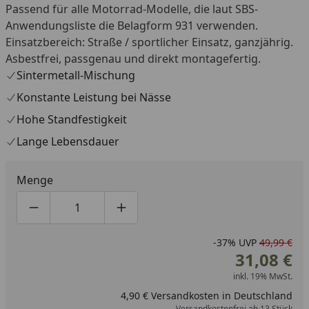
Passend für alle Motorrad-Modelle, die laut SBS-
Anwendungsliste die Belagform 931 verwenden.
Einsatzbereich: Straße / sportlicher Einsatz, ganzjährig.
Asbestfrei, passgenau und direkt montagefertig.
Sintermetall-Mischung
Konstante Leistung bei Nässe
Hohe Standfestigkeit
Lange Lebensdauer
Menge
Produktmenge um eins verringern
Produktmenge manuell eingeben
Produktmenge um eins erhöhen
-37%
UVP
49,99 €
31,08 €
inkl. 19% MwSt.
4,90 € Versandkosten in Deutschland
Versandkostenfrei ab 13 Stück