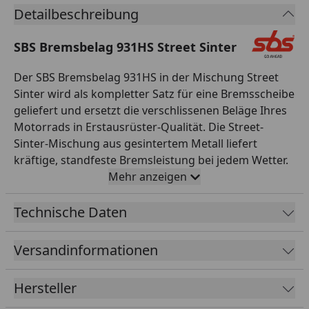
Detailbeschreibung
SBS Bremsbelag 931HS Street Sinter
Der SBS Bremsbelag 931HS in der Mischung Street
Sinter wird als kompletter Satz für eine Bremsscheibe
geliefert und ersetzt die verschlissenen Beläge Ihres
Motorrads in Erstausrüster-Qualität. Die Street-
Sinter-Mischung aus gesintertem Metall liefert
kräftige, standfeste Bremsleistung bei jedem Wetter.
Sintermetall-Beläge punkten mit konstantem
Mehr anzeigen
Reibwert auch bei Nässe und hohen Temperaturen,
langer Lebensdauer und hoher Belastbarkeit – ideal
Technische Daten
für sportliche Fahrer und den ganzjährigen Einsatz.
Alle SBS Bremsbeläge werden asbestfrei gefertigt,
Versandinformationen
durchlaufen eine strenge Qualitätskontrolle und sind
exakt auf die jeweilige Bremsanlage abgestimmt – für
Hersteller
passgenaue Montage ohne Nacharbeit. SBS aus
Dänemark entwickelt und fertigt seit 1964 Reibbeläge