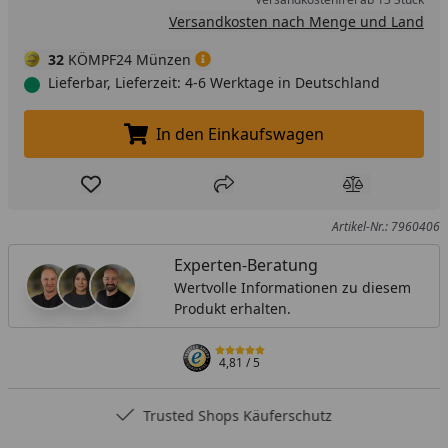
Versandkosten nach Menge und Land
32
KÖMPF24 Münzen
Lieferbar, Lieferzeit: 4-6 Werktage in Deutschland
In den Einkaufswagen
In den Einkaufswagen legen
Produkt zur Wunschliste hinzufügen
Teilen
Produkt Ver
Artikel-Nr.: 7960406
Experten-Beratung
Wertvolle Informationen zu diesem
Produkt erhalten.
4,81
/ 5
Trusted Shops Käuferschutz