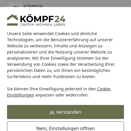
KÖMPF24
Öffnen
Banner schließen
KÖMPF24
kostenlos - Im App Store
Alle Produkte
Mein Konto
Wunschl
Eink
Unsere Seite verwendet Cookies und ähnliche
Technologien, um die Benutzererfahrung auf unserer
Hotline
4,81
/ 5
Suchen
Website zu verbessern, Inhalte und Anzeigen zu
personalisieren und die Nutzung unserer Website zu
analysieren. Mit Ihrer Einwilligung stimmen Sie der
Karibu Pools inkl. gratis Sandfilteranlage & Pool-
Verwendung von Cookies sowie der Verarbeitung Ihrer
Starterset (Gesamtwert bis 468,99€)
persönlichen Daten zu, um Ihnen ein bestmögliches
Surferlebnis und mehr Funktionen zu bieten.
Sie können Ihre Einwilligung jederzeit in den
Cookie-
SBS
Bremsbeläge Straße
SBS Bremsbelag 839HS Street 
Einstellungen
anpassen oder widerrufen.
Startseite
SBS Bremsbelag 839HS Street Sinter
Ja, verstanden
Nein, Einstellungen öffnen