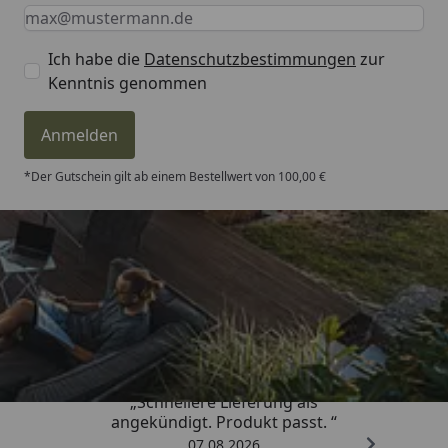
Keine Eingabe erforderlich
Eingabe erforderlich
E-Mail *
Ich habe die
Datenschutzbestimmungen
zur
Kenntnis genommen
Anmelden
*Der Gutschein gilt ab einem Bestellwert von 100,00 €
Trusted Shops
4,81
/ 5
„Schnellere Lieferung als
angekündigt. Produkt passt. “
07.08.2026