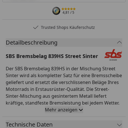
4,81
/ 5
Trusted Shops Käuferschutz
Detailbeschreibung
SBS Bremsbelag 839HS Street Sinter
Der SBS Bremsbelag 839HS in der Mischung Street
Sinter wird als kompletter Satz für eine Bremsscheibe
geliefert und ersetzt die verschlissenen Beläge Ihres
Motorrads in Erstausrüster-Qualität. Die Street-
Sinter-Mischung aus gesintertem Metall liefert
kräftige, standfeste Bremsleistung bei jedem Wetter.
Sintermetall-Beläge punkten mit konstantem
Mehr anzeigen
Reibwert auch bei Nässe und hohen Temperaturen,
langer Lebensdauer und hoher Belastbarkeit – ideal
Technische Daten