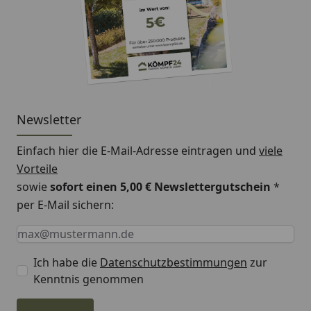
Newsletter
Einfach hier die E-Mail-Adresse eintragen und
viele
Vorteile
sowie
sofort einen 5,00 € Newslettergutschein
*
per E-Mail sichern:
Keine Eingabe erforderlich
Eingabe erforderlich
E-Mail *
Ich habe die
Datenschutzbestimmungen
zur
Kenntnis genommen