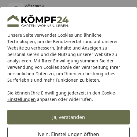
KÖMPF24
Öffnen
Banner schließen
KÖMPF24
kostenlos - Im App Store
Alle Produkte
Mein Konto
Wunschl
Eink
Unsere Seite verwendet Cookies und ähnliche
Technologien, um die Benutzererfahrung auf unserer
Hotline
4,81
/ 5
Suchen
Website zu verbessern, Inhalte und Anzeigen zu
personalisieren und die Nutzung unserer Website zu
analysieren. Mit Ihrer Einwilligung stimmen Sie der
Karibu Pools inkl. gratis Sandfilteranlage & Pool-
Verwendung von Cookies sowie der Verarbeitung Ihrer
Starterset (Gesamtwert bis 468,99€)
persönlichen Daten zu, um Ihnen ein bestmögliches
Surferlebnis und mehr Funktionen zu bieten.
Sie können Ihre Einwilligung jederzeit in den
Cookie-
SBS
Bremsbeläge Straße
SBS Bremsbelag 676H.HS Stree
Einstellungen
anpassen oder widerrufen.
Startseite
SBS Bremsbelag 676H.HS Street
High Performance Sinter
Ja, verstanden
Nein, Einstellungen öffnen