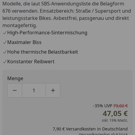
Modelle, die laut SBS-Anwendungsliste die Belagform
676 verwenden. Einsatzbereich: Straße / Supersport und
leistungsstarke Bikes. Asbestfrei, passgenau und direkt
montagefertig.
High-Performance-Sintermischung
Maximaler Biss
Hohe thermische Belastbarkeit
Konstanter Reibwert
Menge
Produktmenge um eins verringern
Produktmenge manuell eingeben
Produktmenge um eins erhöhen
-35%
UVP
73,02 €
47,05 €
inkl. 19% MwSt.
7,90 € Versandkosten in Deutschland
Versandkostenfrei ab 9 Stück