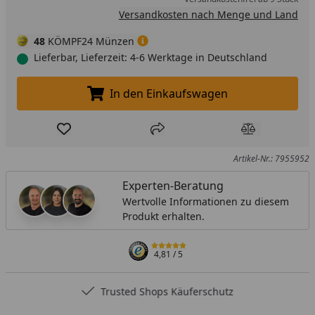
Versandkosten nach Menge und Land
48
KÖMPF24 Münzen
Lieferbar, Lieferzeit: 4-6 Werktage in Deutschland
In den Einkaufswagen
In den Einkaufswagen legen
Produkt zur Wunschliste hinzufügen
Teilen
Produkt Ver
Artikel-Nr.: 7955952
Experten-Beratung
Wertvolle Informationen zu diesem
Produkt erhalten.
4,81
/ 5
Trusted Shops Käuferschutz