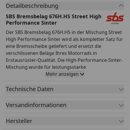
Detailbeschreibung
SBS Bremsbelag 676H.HS Street High
Performance Sinter
Der SBS Bremsbelag 676H.HS in der Mischung Street
High Performance Sinter wird als kompletter Satz für
eine Bremsscheibe geliefert und ersetzt die
verschlissenen Beläge Ihres Motorrads in
Erstausrüster-Qualität. Die High-Performance-Sinter-
Mischung wurde für leistungsstarke
Straßenmotorräder entwickelt und bietet maximalen
Mehr anzeigen
Biss, hohe thermische Belastbarkeit und konstante
Reibwerte – auch bei harten Bremsmanövern und im
Technische Daten
Soziusbetrieb. Eine Sinterung in Erstausrüster-
Qualität für kompromisslose Bremsperformance auf
Versandinformationen
der Straße. Alle SBS Bremsbeläge werden asbestfrei
gefertigt, durchlaufen eine strenge
Hersteller
Qualitätskontrolle und sind exakt auf die jeweilige
Bremsanlage abgestimmt – für passgenaue Montage