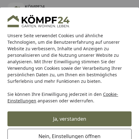
KÖMPF24
Öffnen
Banner schließen
KÖMPF24
kostenlos - Im App Store
Alle Produkte
Mein Konto
Wunschl
Eink
Unsere Seite verwendet Cookies und ähnliche
Technologien, um die Benutzererfahrung auf unserer
Hotline
4,81
/ 5
Suchen
Website zu verbessern, Inhalte und Anzeigen zu
personalisieren und die Nutzung unserer Website zu
analysieren. Mit Ihrer Einwilligung stimmen Sie der
Karibu Pools inkl. gratis Sandfilteranlage & Pool-
Verwendung von Cookies sowie der Verarbeitung Ihrer
Starterset (Gesamtwert bis 468,99€)
persönlichen Daten zu, um Ihnen ein bestmögliches
Surferlebnis und mehr Funktionen zu bieten.
Sie können Ihre Einwilligung jederzeit in den
Cookie-
SBS
Bremsbeläge Straße
SBS Bremsbelag 663HS Street 
Einstellungen
anpassen oder widerrufen.
Startseite
SBS Bremsbelag 663HS Street Sinter
Ja, verstanden
Nein, Einstellungen öffnen