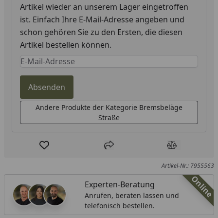
Artikel wieder an unserem Lager eingetroffen
ist. Einfach Ihre E-Mail-Adresse angeben und
schon gehören Sie zu den Ersten, die diesen
Artikel bestellen können.
Keine Eingabe erforderlich
Eingabe erforderlich
Absenden
Andere Produkte der Kategorie Bremsbeläge
Straße
Produkt zur Wunschliste hinzufügen
Teilen
Produkt Ver
Artikel-Nr.: 7955563
Online
Experten-Beratung
Anrufen, beraten lassen und
telefonisch bestellen.