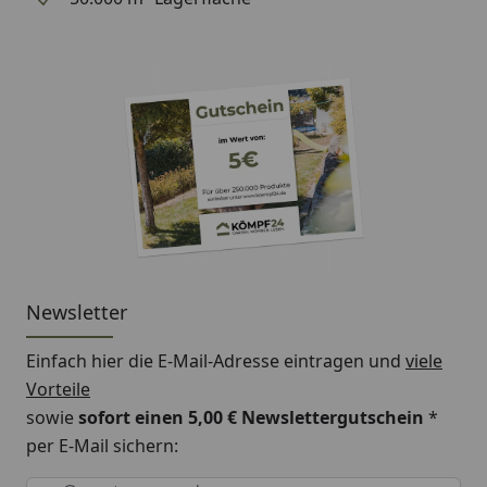
Newsletter
Einfach hier die E-Mail-Adresse eintragen und
viele
Vorteile
sowie
sofort einen 5,00 € Newslettergutschein
*
per E-Mail sichern:
Keine Eingabe erforderlich
Eingabe erforderlich
E-Mail *