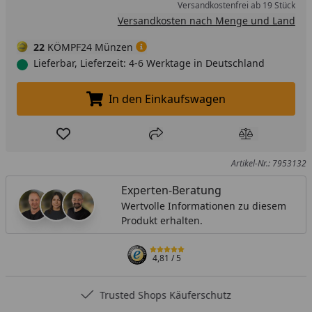
Versandkostenfrei ab 19 Stück
Versandkosten nach Menge und Land
22
KÖMPF24 Münzen
Lieferbar, Lieferzeit: 4-6 Werktage in Deutschland
In den Einkaufswagen
In den Einkaufswagen legen
Produkt zur Wunschliste hinzufügen
Teilen
Produkt Ver
Artikel-Nr.: 7953132
Experten-Beratung
Wertvolle Informationen zu diesem
Produkt erhalten.
4,81
/ 5
Trusted Shops Käuferschutz