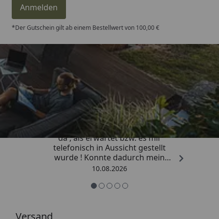
Anmelden
*Der Gutschein gilt ab einem Bestellwert von 100,00 €
Trusted Shops
4,81
/ 5
„Die Lieferung war viel schneller
da , als erwartet bzw. es mir
telefonisch in Aussicht gestellt
wurde ! Konnte dadurch mein
Vorhaben zeitnah beenden . Vielen
10.08.2026
lieben Dank für Ihre schnelle und
kompetente Beratung .“
Versand