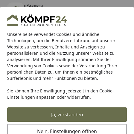
KÖMPF24
Öffnen
Banner schließen
KÖMPF24
kostenlos - Im App Store
Alle Produkte
Mein Konto
Wunschl
Eink
Unsere Seite verwendet Cookies und ähnliche
Technologien, um die Benutzererfahrung auf unserer
Hotline
4,81
/ 5
Suchen
Website zu verbessern, Inhalte und Anzeigen zu
personalisieren und die Nutzung unserer Website zu
analysieren. Mit Ihrer Einwilligung stimmen Sie der
Karibu Pools inkl. gratis Sandfilteranlage & Pool-
Verwendung von Cookies sowie der Verarbeitung Ihrer
Starterset (Gesamtwert bis 468,99€)
persönlichen Daten zu, um Ihnen ein bestmögliches
Surferlebnis und mehr Funktionen zu bieten.
Sie können Ihre Einwilligung jederzeit in den
Cookie-
SBS
Bremsbeläge Straße
SBS Bremsbelag 555HF Street 
Einstellungen
anpassen oder widerrufen.
Startseite
SBS Bremsbelag 555HF Street
Ceramic
Ja, verstanden
Nein, Einstellungen öffnen