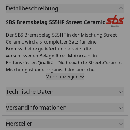
Detailbeschreibung
SBS Bremsbelag 555HF Street Ceramic
Der SBS Bremsbelag 555HF in der Mischung Street
Ceramic wird als kompletter Satz für eine
Bremsscheibe geliefert und ersetzt die
verschlissenen Beläge Ihres Motorrads in
Erstausrüster-Qualität. Die bewährte Street-Ceramic-
Mischung ist eine organisch-keramische
Reibmischung, die für den täglichen Einsatz auf der
Mehr anzeigen
Straße entwickelt wurde. Sie überzeugt durch einen
gut dosierbaren, gleichmäßigen Biss, leises und
Technische Daten
komfortables Bremsverhalten sowie besonders
geringen Verschleiß an der Bremsscheibe. Damit ist
Versandinformationen
sie die ideale Wahl für Alltag, Pendelstrecke und Tour.
Alle SBS Bremsbeläge werden asbestfrei gefertigt,
Hersteller
durchlaufen eine strenge Qualitätskontrolle und sind