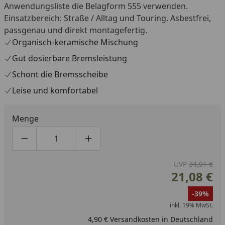
Anwendungsliste die Belagform 555 verwenden.
Einsatzbereich: Straße / Alltag und Touring. Asbestfrei,
passgenau und direkt montagefertig.
Organisch-keramische Mischung
Gut dosierbare Bremsleistung
Schont die Bremsscheibe
Leise und komfortabel
Menge
Produktmenge um eins verringern
Produktmenge manuell eingeben
Produktmenge um eins erhöhen
UVP
34,91 €
21,08 €
-39%
inkl. 19% MwSt.
4,90 € Versandkosten in Deutschland