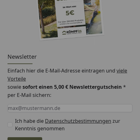
Newsletter
Einfach hier die E-Mail-Adresse eintragen und
viele
Vorteile
sowie
sofort einen 5,00 € Newslettergutschein
*
per E-Mail sichern:
Keine Eingabe erforderlich
Eingabe erforderlich
E-Mail *
Ich habe die
Datenschutzbestimmungen
zur
Kenntnis genommen