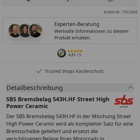
Produkt zur Wunschliste hinzufügen
Teilen
Produkt Ver
Artikel-Nr.: 7952906
Experten-Beratung
Wertvolle Informationen zu diesem
Produkt erhalten.
4,81
/ 5
Trusted Shops Käuferschutz
Detailbeschreibung
SBS Bremsbelag 543H.HF Street High
Power Ceramic
Der SBS Bremsbelag 543H.HF in der Mischung Street
High Power Ceramic wird als kompletter Satz für eine
Bremsscheibe geliefert und ersetzt die
verschlissenen Beläge Ihres Motorrads in