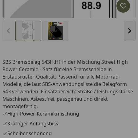
Produk
Vorheriges Bild anzeigen
Näc
SBS Bremsbelag 543H.HF in der Mischung Street High
Power Ceramic – Satz für eine Bremsscheibe in
Erstausrüster-Qualität. Passend für alle Motorrad-
Modelle, die laut SBS-Anwendungsliste die Belagform
543 verwenden. Einsatzbereich: Straße / leistungsstarke
Maschinen. Asbestfrei, passgenau und direkt
montagefertig.
High-Power-Keramikmischung
Kräftiger Anfangsbiss
Scheibenschonend