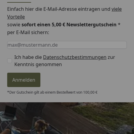
Einfach hier die E-Mail-Adresse eintragen und
viele
Vorteile
sowie
sofort einen 5,00 € Newslettergutschein
*
per E-Mail sichern:
Keine Eingabe erforderlich
Eingabe erforderlich
E-Mail *
Ich habe die
Datenschutzbestimmungen
zur
Kenntnis genommen
Anmelden
*Der Gutschein gilt ab einem Bestellwert von 100,00 €
Trusted Shops