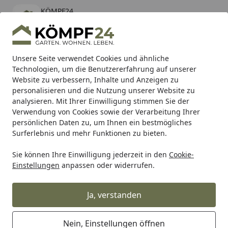
KÖMPF24
Öffnen
Banner schließen
KÖMPF24
kostenlos - Im App Store
Alle Produkte
Mein Konto
Wunschl
Eink
Unsere Seite verwendet Cookies und ähnliche
Technologien, um die Benutzererfahrung auf unserer
Hotline
4,81
/ 5
Suchen
Website zu verbessern, Inhalte und Anzeigen zu
personalisieren und die Nutzung unserer Website zu
analysieren. Mit Ihrer Einwilligung stimmen Sie der
Karibu Pools inkl. gratis Sandfilteranlage & Pool-
Verwendung von Cookies sowie der Verarbeitung Ihrer
Starterset (Gesamtwert bis 468,99€)
persönlichen Daten zu, um Ihnen ein bestmögliches
Surferlebnis und mehr Funktionen zu bieten.
Sie können Ihre Einwilligung jederzeit in den
Cookie-
SBS
Bremsbeläge Straße
SBS Bremsbelag 543H.HF Stree
Einstellungen
anpassen oder widerrufen.
Startseite
SBS Bremsbelag 543H.HF Street
High Power Ceramic
Ja, verstanden
Nein, Einstellungen öffnen