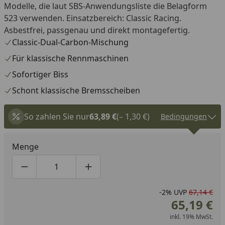
Modelle, die laut SBS-Anwendungsliste die Belagform
523 verwenden. Einsatzbereich: Classic Racing.
Asbestfrei, passgenau und direkt montagefertig.
Classic-Dual-Carbon-Mischung
Für klassische Rennmaschinen
Sofortiger Biss
Schont klassische Bremsscheiben
So zahlen Sie nur
63,89 €
(– 1,30 €)
Bedingungen
Menge
Produktmenge um eins verringern
Produktmenge manuell eingeben
Produktmenge um eins erhöhen
-2%
UVP
67,14 €
65,19 €
inkl. 19% MwSt.