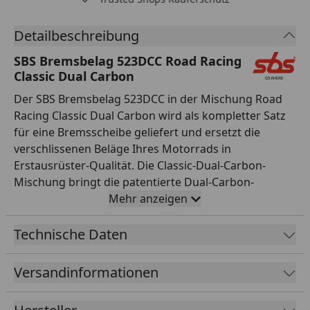
Detailbeschreibung
SBS Bremsbelag 523DCC Road Racing
Classic Dual Carbon
Der SBS Bremsbelag 523DCC in der Mischung Road
Racing Classic Dual Carbon wird als kompletter Satz
für eine Bremsscheibe geliefert und ersetzt die
verschlissenen Beläge Ihres Motorrads in
Erstausrüster-Qualität. Die Classic-Dual-Carbon-
Mischung bringt die patentierte Dual-Carbon-
Renntechnologie von SBS auf klassische
Mehr anzeigen
Rennmaschinen: sofortiger Biss ohne Aufwärmphase,
höchste Dosierbarkeit und schonender Umgang mit
Technische Daten
den oft schwer ersetzbaren Bremsscheiben
klassischer Motorräder. Alle SBS Bremsbeläge werden
Versandinformationen
asbestfrei gefertigt, durchlaufen eine strenge
Qualitätskontrolle und sind exakt auf die jeweilige