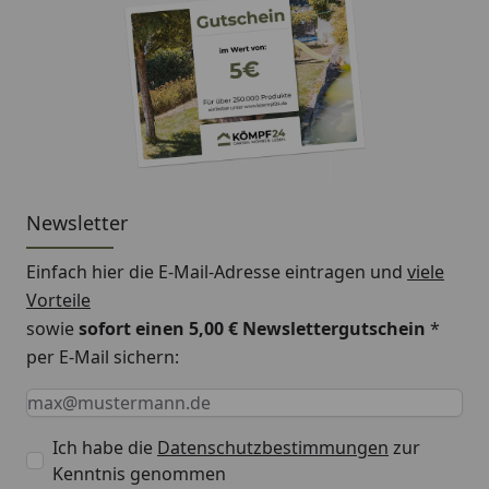
Newsletter
Einfach hier die E-Mail-Adresse eintragen und
viele
Vorteile
sowie
sofort einen 5,00 € Newslettergutschein
*
per E-Mail sichern:
Keine Eingabe erforderlich
Eingabe erforderlich
E-Mail *
Ich habe die
Datenschutzbestimmungen
zur
Kenntnis genommen