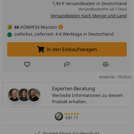
7,90 € Versandkosten in Deutschland
Versandkostenfrei ab 7 Stück
Versandkosten nach Menge und Land
66
KÖMPF24 Münzen
Lieferbar, Lieferzeit: 4-6 Werktage in Deutschland
In den Einkaufswagen
In den Einkaufswagen legen
Produkt zur Wunschliste hinzufügen
Teilen
Produkt Ver
Artikel-Nr.: 7952623
Experten-Beratung
Wertvolle Informationen zu diesem
Produkt erhalten.
4,81
/ 5
Trusted Shops Käuferschutz