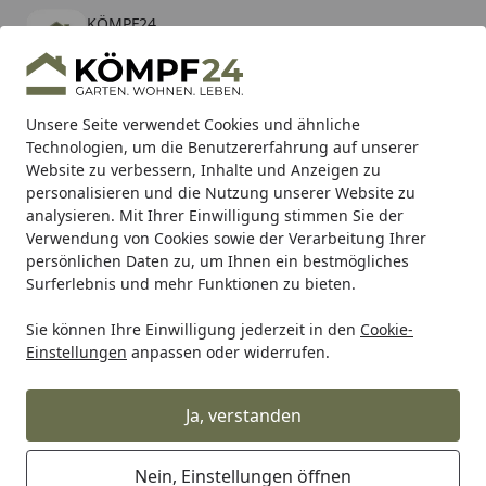
KÖMPF24
Öffnen
Banner schließen
KÖMPF24
kostenlos - Im App Store
Alle Produkte
Mein Konto
Wunschl
Eink
Unsere Seite verwendet Cookies und ähnliche
Technologien, um die Benutzererfahrung auf unserer
Hotline
4,81
/ 5
Suchen
Website zu verbessern, Inhalte und Anzeigen zu
personalisieren und die Nutzung unserer Website zu
analysieren. Mit Ihrer Einwilligung stimmen Sie der
Karibu Pools inkl. gratis Sandfilteranlage & Pool-
Verwendung von Cookies sowie der Verarbeitung Ihrer
Starterset (Gesamtwert bis 468,99€)
persönlichen Daten zu, um Ihnen ein bestmögliches
Surferlebnis und mehr Funktionen zu bieten.
Sie können Ihre Einwilligung jederzeit in den
Cookie-
SBS
Bremsbeläge Racing
SBS Bremsbelag 523DCC Road 
Einstellungen
anpassen oder widerrufen.
Startseite
SBS Bremsbelag 523DCC Road
Racing Classic Dual Carbon
Ja, verstanden
Nein, Einstellungen öffnen