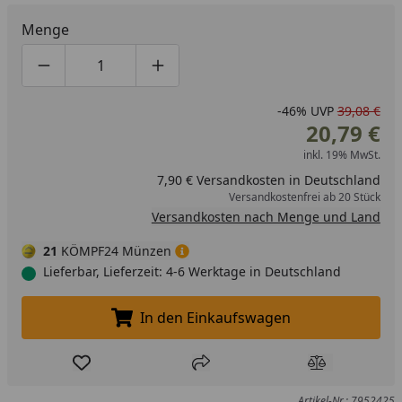
Menge
Produktmenge um eins verringern
Produktmenge manuell eingeben
Produktmenge um eins erhöhen
-46%
UVP
39,08 €
20,79 €
inkl. 19% MwSt.
7,90 € Versandkosten in Deutschland
Versandkostenfrei ab 20 Stück
Versandkosten nach Menge und Land
21
KÖMPF24 Münzen
Lieferbar, Lieferzeit: 4-6 Werktage in Deutschland
In den Einkaufswagen
In den Einkaufswagen legen
Produkt zur Wunschliste hinzufügen
Teilen
Produkt Ver
Artikel-Nr.: 7952425