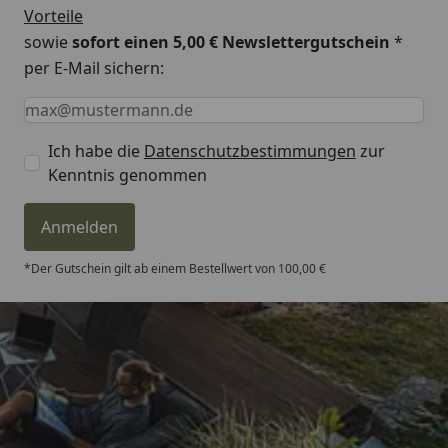
Vorteile
sowie
sofort einen 5,00 € Newslettergutschein
*
per E-Mail sichern:
Keine Eingabe erforderlich
Eingabe erforderlich
E-Mail *
Ich habe die
Datenschutzbestimmungen
zur
Kenntnis genommen
Anmelden
*Der Gutschein gilt ab einem Bestellwert von 100,00 €
Trusted Shops
4,81
/ 5