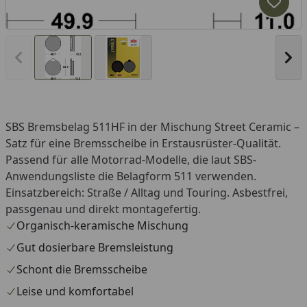
Produk
Vorheriges Bild anzeigen
Näc
SBS Bremsbelag 511HF in der Mischung Street Ceramic –
Satz für eine Bremsscheibe in Erstausrüster-Qualität.
Passend für alle Motorrad-Modelle, die laut SBS-
Anwendungsliste die Belagform 511 verwenden.
Einsatzbereich: Straße / Alltag und Touring. Asbestfrei,
passgenau und direkt montagefertig.
Organisch-keramische Mischung
Gut dosierbare Bremsleistung
Schont die Bremsscheibe
Leise und komfortabel