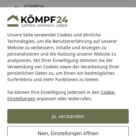
KÖMPF24
Öffnen
Banner schließen
KÖMPF24
kostenlos - Im App Store
Alle Produkte
Mein Konto
Wunschl
Eink
Unsere Seite verwendet Cookies und ähnliche
Technologien, um die Benutzererfahrung auf unserer
Hotline
4,81
/ 5
Suchen
Website zu verbessern, Inhalte und Anzeigen zu
personalisieren und die Nutzung unserer Website zu
analysieren. Mit Ihrer Einwilligung stimmen Sie der
Karibu Pools inkl. gratis Sandfilteranlage & Pool-
Verwendung von Cookies sowie der Verarbeitung Ihrer
Starterset (Gesamtwert bis 468,99€)
persönlichen Daten zu, um Ihnen ein bestmögliches
Surferlebnis und mehr Funktionen zu bieten.
Sie können Ihre Einwilligung jederzeit in den
Cookie-
SBS
Bremsbeläge Straße
SBS Bremsbelag 511HF Street 
Einstellungen
anpassen oder widerrufen.
Startseite
SBS Bremsbelag 511HF Street
Ceramic
Ja, verstanden
Nein, Einstellungen öffnen