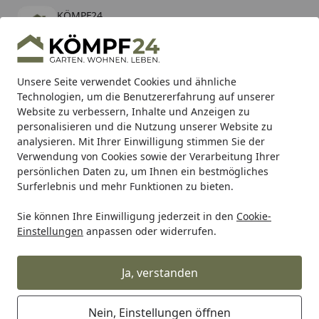
KÖMPF24
Öffnen
Banner schließen
KÖMPF24
kostenlos - Im App Store
Alle Produkte
Mein Konto
Wunschl
Eink
Unsere Seite verwendet Cookies und ähnliche
Technologien, um die Benutzererfahrung auf unserer
Hotline
4,81
/ 5
Suchen
Website zu verbessern, Inhalte und Anzeigen zu
personalisieren und die Nutzung unserer Website zu
analysieren. Mit Ihrer Einwilligung stimmen Sie der
Karibu Pools inkl. gratis Sandfilteranlage & Pool-
Verwendung von Cookies sowie der Verarbeitung Ihrer
Starterset (Gesamtwert bis 468,99€)
persönlichen Daten zu, um Ihnen ein bestmögliches
Surferlebnis und mehr Funktionen zu bieten.
Sie können Ihre Einwilligung jederzeit in den
Cookie-
SBS
Bremsbeläge Scooter
SBS Scooterbelag 145MS Maxi
Einstellungen
anpassen oder widerrufen.
Startseite
SBS Scooterbelag 145MS Maxi Sinter
Ja, verstanden
Nein, Einstellungen öffnen