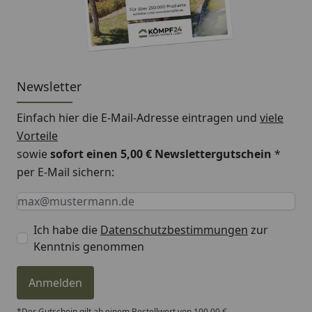
Newsletter
Einfach hier die E-Mail-Adresse eintragen und
viele
Vorteile
sowie
sofort einen 5,00 € Newslettergutschein
*
per E-Mail sichern:
Keine Eingabe erforderlich
Eingabe erforderlich
E-Mail *
Ich habe die
Datenschutzbestimmungen
zur
Kenntnis genommen
Anmelden
*Der Gutschein gilt ab einem Bestellwert von 100,00 €