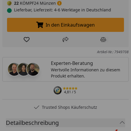
22
KÖMPF24 Münzen
Lieferbar, Lieferzeit: 4-6 Werktage in Deutschland
In den Einkaufswagen
In den Einkaufswagen legen
Produkt zur Wunschliste hinzufügen
Teilen
Produkt Ver
Artikel-Nr.: 7949708
Experten-Beratung
Wertvolle Informationen zu diesem
Produkt erhalten.
4,81
/ 5
Trusted Shops Käuferschutz
Detailbeschreibung