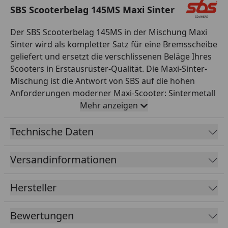
SBS Scooterbelag 145MS Maxi Sinter
Der SBS Scooterbelag 145MS in der Mischung Maxi
Sinter wird als kompletter Satz für eine Bremsscheibe
geliefert und ersetzt die verschlissenen Beläge Ihres
Scooters in Erstausrüster-Qualität. Die Maxi-Sinter-
Mischung ist die Antwort von SBS auf die hohen
Anforderungen moderner Maxi-Scooter: Sintermetall
mit hoher Bremskraft und Standfestigkeit, ausgelegt
Mehr anzeigen
auf das höhere Gewicht und die höheren
Geschwindigkeiten großvolumiger Roller –
Technische Daten
zuverlässig bei jedem Wetter, auch im
Zweipersonenbetrieb. Alle SBS Bremsbeläge werden
Versandinformationen
asbestfrei gefertigt, durchlaufen eine strenge
Qualitätskontrolle und sind exakt auf die jeweilige
Hersteller
Bremsanlage abgestimmt – für passgenaue Montage
ohne Nacharbeit. SBS aus Dänemark entwickelt und
Bewertungen
fertigt seit 1964 Reibbeläge für Motorräder und ist
heute einer der weltweit führenden Spezialisten für