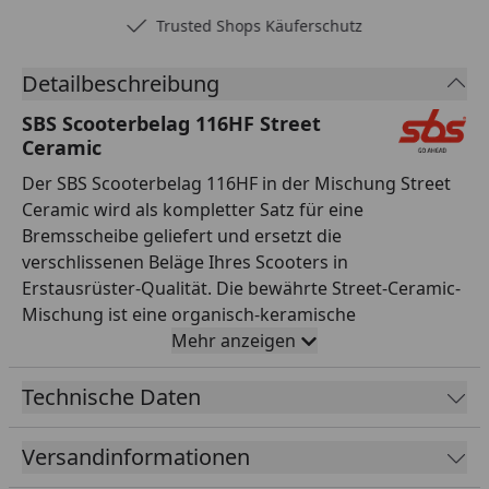
Trusted Shops Käuferschutz
Detailbeschreibung
SBS Scooterbelag 116HF Street
Ceramic
Der SBS Scooterbelag 116HF in der Mischung Street
Ceramic wird als kompletter Satz für eine
Bremsscheibe geliefert und ersetzt die
verschlissenen Beläge Ihres Scooters in
Erstausrüster-Qualität. Die bewährte Street-Ceramic-
Mischung ist eine organisch-keramische
Reibmischung, die für den täglichen Einsatz auf der
Mehr anzeigen
Straße entwickelt wurde. Sie überzeugt durch einen
gut dosierbaren, gleichmäßigen Biss, leises und
Technische Daten
komfortables Bremsverhalten sowie besonders
geringen Verschleiß an der Bremsscheibe. Damit ist
Versandinformationen
sie die ideale Wahl für Alltag, Pendelstrecke und Tour.