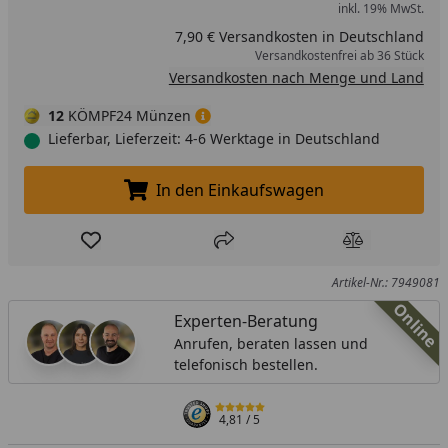
inkl. 19% MwSt.
7,90 € Versandkosten in Deutschland
Versandkostenfrei ab 36 Stück
Versandkosten nach Menge und Land
12
KÖMPF24 Münzen
Lieferbar, Lieferzeit: 4-6 Werktage in Deutschland
In den Einkaufswagen
In den Einkaufswagen legen
Produkt zur Wunschliste hinzufügen
Teilen
Produkt Ver
Artikel-Nr.: 7949081
Online
Experten-Beratung
Anrufen, beraten lassen und
telefonisch bestellen.
4,81
/ 5