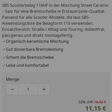
SBS Scooterbelag 116HF in der Mischung Street Ceramic
– Satz für eine Bremsscheibe in Erstausrüster-Qualität.
Passend für alle Scooter-Modelle, die laut SBS-
Anwendungsliste die Belagform 116 verwenden.
Einsatzbereich: Straße / Alltag und Touring. Asbestfrei,
passgenau und direkt montagefertig.
Organisch-keramische Mischung
Gut dosierbare Bremsleistung
Schont die Bremsscheibe
Leise und komfortabel
Menge
Produktmenge um eins verringern
Produktmenge manuell eingeben
Produktmenge um eins erhöhen
-32%
UVP
16,42 €
11,15 €