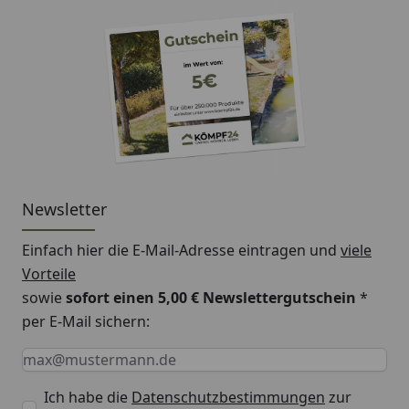
Newsletter
Einfach hier die E-Mail-Adresse eintragen und
viele
Vorteile
sowie
sofort einen 5,00 € Newslettergutschein
*
per E-Mail sichern:
Keine Eingabe erforderlich
Eingabe erforderlich
E-Mail *
Ich habe die
Datenschutzbestimmungen
zur