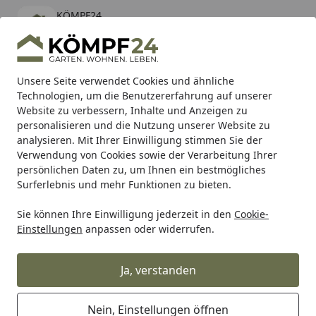
KÖMPF24
Öffnen
Banner schließen
KÖMPF24
kostenlos - Im App Store
Alle Produkte
Mein Konto
Wunschl
Eink
Unsere Seite verwendet Cookies und ähnliche
Technologien, um die Benutzererfahrung auf unserer
Hotline
4,81
/ 5
Suchen
Website zu verbessern, Inhalte und Anzeigen zu
personalisieren und die Nutzung unserer Website zu
analysieren. Mit Ihrer Einwilligung stimmen Sie der
Karibu Pools inkl. gratis Sandfilteranlage & Pool-
Verwendung von Cookies sowie der Verarbeitung Ihrer
Starterset (Gesamtwert bis 468,99€)
persönlichen Daten zu, um Ihnen ein bestmögliches
Surferlebnis und mehr Funktionen zu bieten.
Sie können Ihre Einwilligung jederzeit in den
Cookie-
SBS
Bremsbeläge Scooter
SBS Scooterbelag 116HF Stree
Einstellungen
anpassen oder widerrufen.
Startseite
SBS Scooterbelag 116HF Street
Ceramic
Ja, verstanden
Nein, Einstellungen öffnen