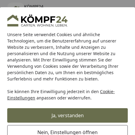
KÖMPF24
Öffnen
Banner schließen
KÖMPF24
kostenlos - Im App Store
Alle Produkte
Mein Konto
Wunschl
Eink
Unsere Seite verwendet Cookies und ähnliche
Technologien, um die Benutzererfahrung auf unserer
Hotline
4,81
/ 5
Suchen
Website zu verbessern, Inhalte und Anzeigen zu
personalisieren und die Nutzung unserer Website zu
analysieren. Mit Ihrer Einwilligung stimmen Sie der
Karibu Pools inkl. gratis Sandfilteranlage & Pool-
Verwendung von Cookies sowie der Verarbeitung Ihrer
Starterset (Gesamtwert bis 468,99€)
persönlichen Daten zu, um Ihnen ein bestmögliches
Surferlebnis und mehr Funktionen zu bieten.
Sie können Ihre Einwilligung jederzeit in den
Cookie-
Sanitop-Wingenroth
Sanitop Wiroflex WIROPRESS Stopfen
Einstellungen
anpassen oder widerrufen.
Startseite
Sanitop Wiroflex WIROPRESS
Stopfen 16 mm, Presssystem
Ja, verstanden
Nein, Einstellungen öffnen