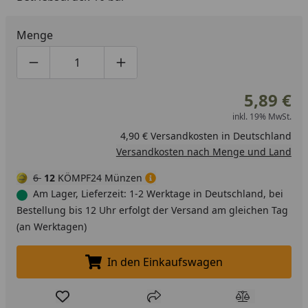
Menge
Produktmenge um eins verringern
Produktmenge manuell eingeben
Produktmenge um eins erhöhen
5,89 €
inkl. 19% MwSt.
4,90 € Versandkosten in Deutschland
Versandkosten nach Menge und Land
6
12
KÖMPF24 Münzen
Am Lager, Lieferzeit: 1-2 Werktage in Deutschland, bei
Bestellung bis 12 Uhr erfolgt der Versand am gleichen Tag
(an Werktagen)
In den Einkaufswagen
In den Einkaufswagen legen
Produkt zur Wunschliste hinzufügen
Teilen
Produkt Ver