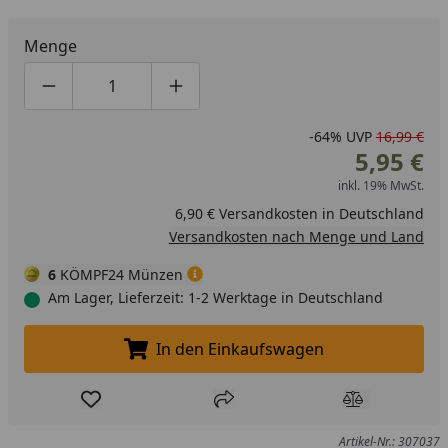
Menge
Produktmenge um eins verringern
Produktmenge manuell eingeben
Produktmenge um eins erhöhen
-64%
UVP
16,99 €
5,95 €
inkl. 19% MwSt.
6,90 € Versandkosten in Deutschland
Versandkosten nach Menge und Land
6
KÖMPF24 Münzen
Am Lager, Lieferzeit: 1-2 Werktage in Deutschland
In den Einkaufswagen
In den Einkaufswagen legen
Produkt zur Wunschliste hinzufügen
Teilen
Produkt Ver
Artikel-Nr.: 307037