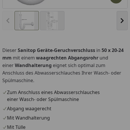
Produk
Vorheriges Bild anzeigen
Näc
Dieser
Sanitop Geräte-Geruchverschluss
in
50 x 20-24
mm
mit einem
waagrechten Abgangsrohr
und
einer
Wandhalterung
eignet sich optimal zum
Anschluss des Abwasserschlauches Ihrer Wasch- oder
Spülmaschine.
Zum Anschluss eines Abwasserschlauches
einer Wasch- oder Spülmaschine
Abgang waagerecht
Mit Wandhalterung
Mit Tülle