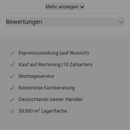
Material: Kunststoff
Mehr anzeigen
Mit waagerechtem Abgang
Bewertungen
Mit Tülle
Mit Wandhalterung
50 x 20 - 24 mm
Farbe: weiß
Expresszustellung (auf Wunsch)
Kauf auf Rechnung (10 Zahlarten)
Montageservice
Kostenlose Fachberatung
Deutschlands bester Händler
50.000 m² Lagerfläche