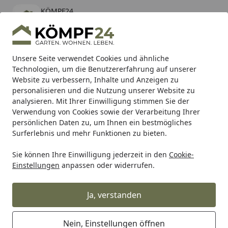
KÖMPF24
Öffnen
Banner schließen
KÖMPF24
kostenlos - Im App Store
Alle Produkte
Mein Konto
Wunschl
Eink
Unsere Seite verwendet Cookies und ähnliche
Technologien, um die Benutzererfahrung auf unserer
Hotline
4,81
/ 5
Suchen
Website zu verbessern, Inhalte und Anzeigen zu
personalisieren und die Nutzung unserer Website zu
analysieren. Mit Ihrer Einwilligung stimmen Sie der
Karibu Pools inkl. gratis Sandfilteranlage & Pool-
Verwendung von Cookies sowie der Verarbeitung Ihrer
Starterset (Gesamtwert bis 468,99€)
persönlichen Daten zu, um Ihnen ein bestmögliches
Surferlebnis und mehr Funktionen zu bieten.
Sie können Ihre Einwilligung jederzeit in den
Cookie-
Sanitop-Wingenroth
Sanitop Geräte-Geruchverschluss 50 
Einstellungen
anpassen oder widerrufen.
Startseite
Sanitop Geräte-Geruchverschluss
50 x 20 - 24 mm
Ja, verstanden
Nein, Einstellungen öffnen