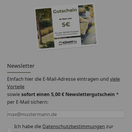
Newsletter
Einfach hier die E-Mail-Adresse eintragen und
viele
Vorteile
sowie
sofort einen 5,00 € Newslettergutschein
*
per E-Mail sichern:
Keine Eingabe erforderlich
Eingabe erforderlich
E-Mail *
Ich habe die
Datenschutzbestimmungen
zur