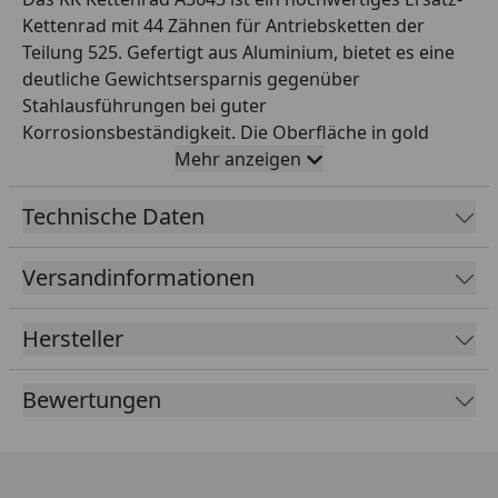
Kettenrad mit 44 Zähnen für Antriebsketten der
Teilung 525. Gefertigt aus Aluminium, bietet es eine
deutliche Gewichtsersparnis gegenüber
Stahlausführungen bei guter
Korrosionsbeständigkeit. Die Oberfläche in gold
garantiert einen wirksamen Korrosionsschutz und
Mehr anzeigen
ein sauberes optisches Erscheinungsbild am
Hinterrad. Durch die exakte CNC-Bearbeitung läuft
Technische Daten
das Kettenrad ruhig und vibrationsarm – ein
wichtiger Faktor für die Lebensdauer der gesamten
Versandinformationen
Antriebseinheit. RK steht weltweit für höchste
Präzisionsqualität im Motorrad-Antrieb und ist seit
Hersteller
Jahrzehnten Erstausrüster vieler renommierter
Hersteller. Ideal als Direktersatz im Rahmen eines
Bewertungen
Kettensatz-Wechsels oder zur Anpassung der
Übersetzung.