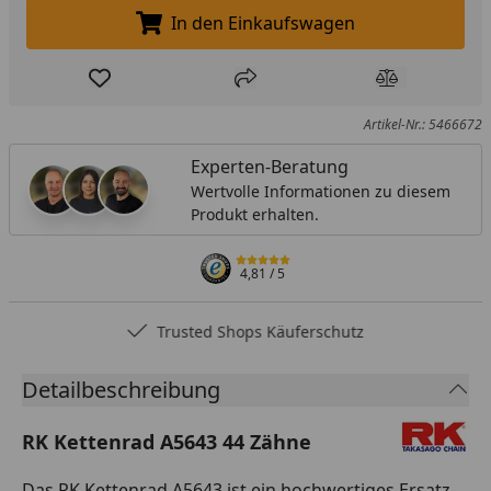
In den Einkaufswagen
In den Einkaufswagen legen
Produkt zur Wunschliste hinzufügen
Teilen
Produkt Ver
Artikel-Nr.: 5466672
Experten-Beratung
Wertvolle Informationen zu diesem
Produkt erhalten.
4,81
/ 5
Trusted Shops Käuferschutz
Detailbeschreibung
RK Kettenrad A5643 44 Zähne
Das RK Kettenrad A5643 ist ein hochwertiges Ersatz-