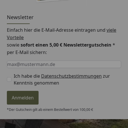
Newsletter
Einfach hier die E-Mail-Adresse eintragen und
viele
Vorteile
sowie
sofort einen 5,00 € Newslettergutschein
*
per E-Mail sichern:
Keine Eingabe erforderlich
Eingabe erforderlich
E-Mail *
Ich habe die
Datenschutzbestimmungen
zur
Kenntnis genommen
Anmelden
*Der Gutschein gilt ab einem Bestellwert von 100,00 €