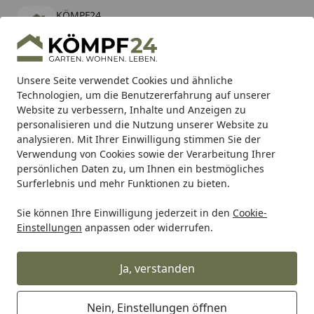
KÖMPF24
Öffnen
Banner schließen
KÖMPF24
kostenlos - Im App Store
Alle Produkte
Mein Konto
Wunschl
Eink
Unsere Seite verwendet Cookies und ähnliche
Technologien, um die Benutzererfahrung auf unserer
Hotline
4,81
/ 5
Suchen
Website zu verbessern, Inhalte und Anzeigen zu
personalisieren und die Nutzung unserer Website zu
analysieren. Mit Ihrer Einwilligung stimmen Sie der
Karibu Pools inkl. gratis Sandfilteranlage & Pool-
Verwendung von Cookies sowie der Verarbeitung Ihrer
Starterset (Gesamtwert bis 468,99€)
persönlichen Daten zu, um Ihnen ein bestmögliches
Surferlebnis und mehr Funktionen zu bieten.
Sie können Ihre Einwilligung jederzeit in den
Cookie-
RK
Rk Kettenrad
RK Kettenrad A5643 44 Zähne
Einstellungen
anpassen oder widerrufen.
Startseite
RK Kettenrad A5643 44 Zähne
Ja, verstanden
Nein, Einstellungen öffnen