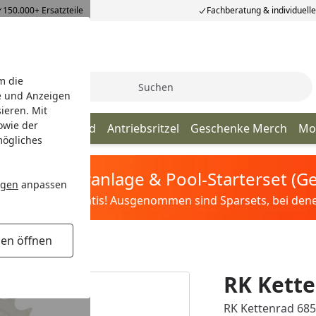
150.000+ Ersatzteile
Fachberatung & individuell
m die
Suche
e und Anzeigen
ieren. Mit
owie der
Kette
Kettenrad
Antriebsritzel
Geschenke Merch
Mo
mögliches
tis Sandfilteranlage & Pool-Starterset (
ngen
anpassen
ilter&Pflege gratis! Ausgenommen sind Sparsets, bei denen 
gen öffnen
RK Kette
RK Kettenrad 6856