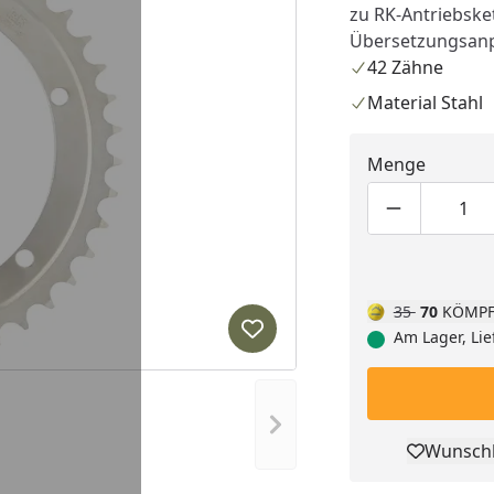
zu RK-Antriebske
Übersetzungsan
42 Zähne
Material Stahl
Menge
Produktmen
Pro
35
70
KÖMPF
Am Lager, Lie
Produkt zur Wunschliste hi
Nächstes Bild anzeigen
Wunschl
Pro