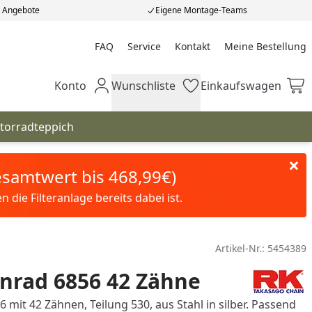
e Angebote
Eigene Montage-Teams
FAQ
Service
Kontakt
Meine Bestellung
Meine Bestellung
Konto
Wunschliste
Einkaufswagen
Mein Konto
Wunschliste
Einkaufswagen
torradteppich
Gesamtwert bis 468,99€)
die Filteranlage bereits dabei ist.
Artikel-Nr.:
5454389
nrad 6856 42 Zähne
 mit 42 Zähnen, Teilung 530, aus Stahl in silber. Passend