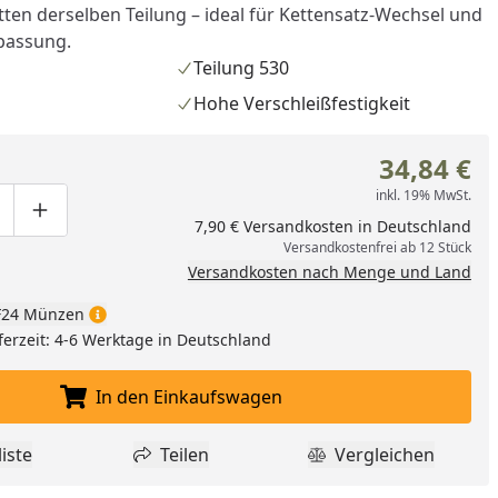
tten derselben Teilung – ideal für Kettensatz-Wechsel und
passung.
Teilung 530
Hohe Verschleißfestigkeit
34,84 €
inkl. 19% MwSt.
ge um eins verringern
duktmenge manuell eingeben
Produktmenge um eins erhöhen
7,90 € Versandkosten in Deutschland
Versandkostenfrei ab 12 Stück
Versandkosten nach Menge und Land
24 Münzen
ferzeit: 4-6 Werktage in Deutschland
nzufügen
In den Einkaufswagen
In den Einkaufswagen legen
iste
Teilen
Vergleichen
dukt zur Wunschliste hinzufügen
Teilen
Produkt Vergle