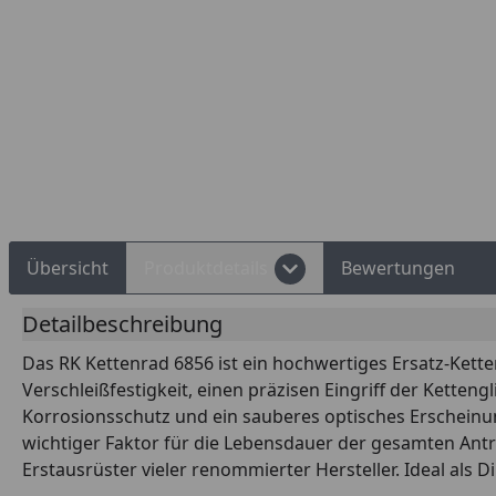
Rechnungskauf
Montageservice
Übersicht
Produktdetails
Bewertungen
Detailbeschreibung
Das RK Kettenrad 6856 ist ein hochwertiges Ersatz-Kette
Verschleißfestigkeit, einen präzisen Eingriff der Kette
Korrosionsschutz und ein sauberes optisches Erscheinun
wichtiger Faktor für die Lebensdauer der gesamten Antri
Erstausrüster vieler renommierter Hersteller. Ideal al