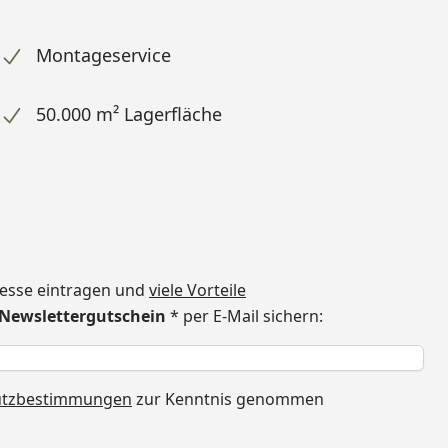
Montageservice
50.000 m² Lagerfläche
dresse eintragen und
viele Vorteile
€ Newslettergutschein
* per E-Mail sichern:
h
utzbestimmungen
zur Kenntnis genommen