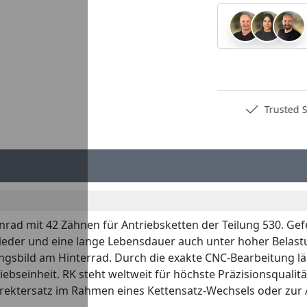
Deutschlands bester Händler
Trusted S
nrad mit 42 Zähnen für Antriebsketten der Teilung 530. Gef
nglieder und eine lange Lebensdauer auch unter hoher Belast
gsbild am Hinterrad. Durch die exakte CNC-Bearbeitung läu
ebseinheit. RK steht weltweit für höchste Präzisionsqualitä
s Direktersatz im Rahmen eines Kettensatz-Wechsels oder zu