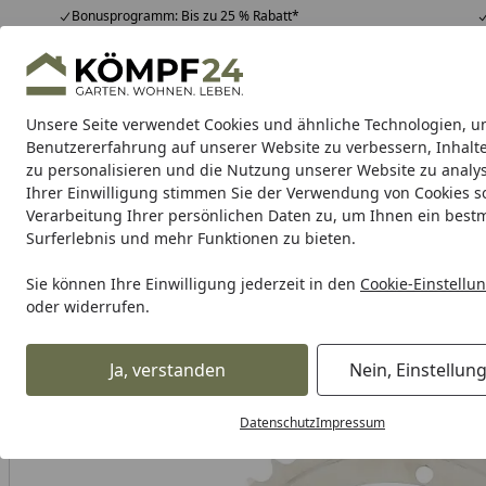
Bonusprogramm: Bis zu 25 % Rabatt*
Hotline
07051 / 9 22 22
4,81
/ 5
Mo-Fr. 8-16 Uhr
25.948 Bewertungen
Unsere Seite verwendet Cookies und ähnliche Technologien, u
Alle Produkte
Highlights
Tipps & Tricks
Alle Produkte
Benutzererfahrung auf unserer Website zu verbessern, Inhalt
zu personalisieren und die Nutzung unserer Website zu analys
Ihrer Einwilligung stimmen Sie der Verwendung von Cookies s
RK
Motorradkette
Kettenschlösser
Kettensatz
Verarbeitung Ihrer persönlichen Daten zu, um Ihnen ein best
Surferlebnis und mehr Funktionen zu bieten.
Karibu Pools inkl. gra
Sie können Ihre Einwilligung jederzeit in den
Cookie-Einstellu
oder widerrufen.
Dein Traumpool im Sorglos-Paket: F
Ja, verstanden
Nein, Einstellun
RK
Rk Kettenrad
RK Kettenrad 6856 42 Zähne
Startseite
Datenschutz
Impressum