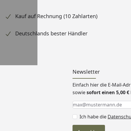
Kauf auf Rechnung (10 Zahlarten)
Deutschlands bester Händler
Newsletter
Einfach hier die E-Mail-A
sowie
sofort einen 5,00 
Keine Eingabe erforderlic
Eingabe erforderlich
E-Mail *
Ich habe die
Datensch