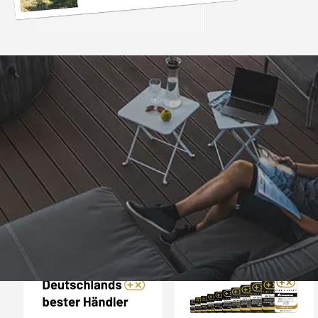
Trusted Shops
„- Retouren Bearbe
umgehend erl
4,81
/ 5
04.08.202
25.948 Bewertungen
Auszeichnungen