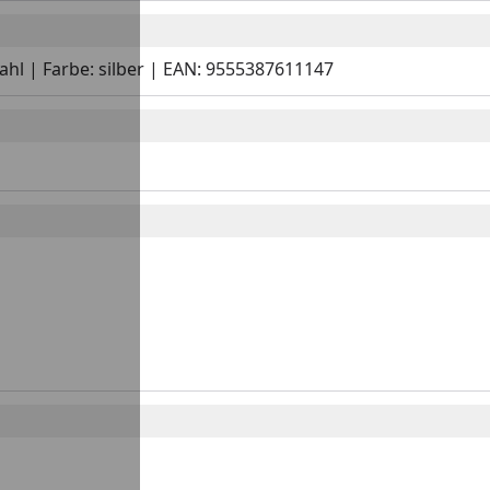
tahl | Farbe: silber | EAN: 9555387611147