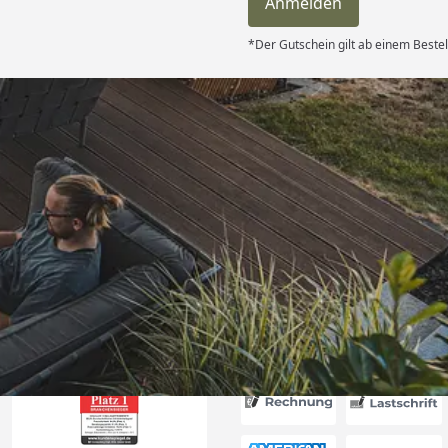
Anmelden
*Der Gutschein gilt ab einem Bestel
Versand
itung wurde
edigt“
6
Akzeptierte Zahlungsa