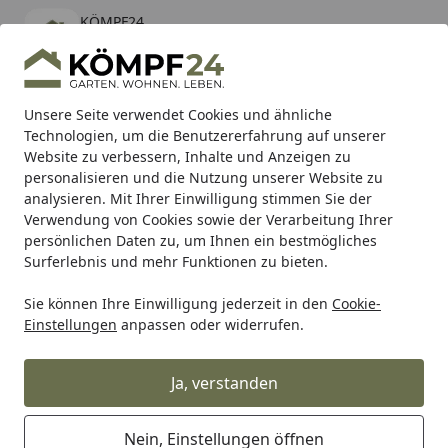
KÖMPF24
Öffnen
Banner schließen
KÖMPF24
kostenlos - Im App Store
Alle Produkte
Mein Konto
Wunschl
Eink
Unsere Seite verwendet Cookies und ähnliche
Technologien, um die Benutzererfahrung auf unserer
Hotline
4,81
/ 5
Suchen
Website zu verbessern, Inhalte und Anzeigen zu
personalisieren und die Nutzung unserer Website zu
analysieren. Mit Ihrer Einwilligung stimmen Sie der
Karibu Pools inkl. gratis Sandfilteranlage & Pool-
Verwendung von Cookies sowie der Verarbeitung Ihrer
Starterset (Gesamtwert bis 468,99€)
persönlichen Daten zu, um Ihnen ein bestmögliches
Surferlebnis und mehr Funktionen zu bieten.
Sie können Ihre Einwilligung jederzeit in den
Cookie-
RK
Rk Kettenrad
RK Kettenrad 6837 38 Zähne
Einstellungen
anpassen oder widerrufen.
Startseite
RK Kettenrad 6837 38 Zähne
Ja, verstanden
Nein, Einstellungen öffnen