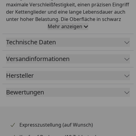
maximale Verschleißfestigkeit, einen präzisen Eingriff
der Kettenglieder und eine lange Lebensdauer auch
unter hoher Belastung. Die Oberfläche in schwarz
garantiert einen wirksamen Korrosionsschutz und
Mehr anzeigen
ein sauberes optisches Erscheinungsbild am
Hinterrad. Durch die exakte CNC-Bearbeitung läuft
Technische Daten
das Kettenrad ruhig und vibrationsarm – ein
wichtiger Faktor für die Lebensdauer der gesamten
Versandinformationen
Antriebseinheit. RK steht weltweit für höchste
Präzisionsqualität im Motorrad-Antrieb und ist seit
Hersteller
Jahrzehnten Erstausrüster vieler renommierter
Hersteller. Ideal als Direktersatz im Rahmen eines
Bewertungen
Kettensatz-Wechsels oder zur Anpassung der
Übersetzung.
Expresszustellung (auf Wunsch)