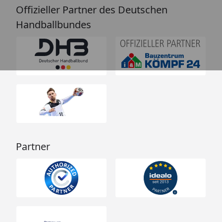
Offizieller Partner des Deutschen
Handballbundes
Partner