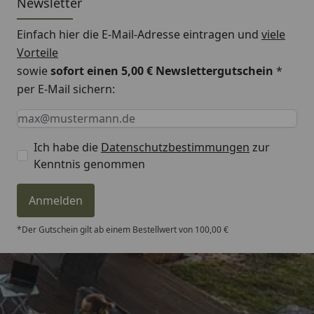
Newsletter
Einfach hier die E-Mail-Adresse eintragen und
viele
Vorteile
sowie
sofort einen 5,00 € Newslettergutschein
*
per E-Mail sichern:
Keine Eingabe erforderlich
Eingabe erforderlich
E-Mail *
Ich habe die
Datenschutzbestimmungen
zur
Kenntnis genommen
Anmelden
*Der Gutschein gilt ab einem Bestellwert von 100,00 €
Trusted Shops