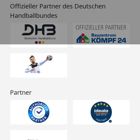
Offizieller Partner des Deutschen
Handballbundes
Partner