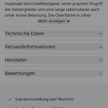
maximale Verschleißfestigkeit, einen präzisen Eingriff
der Kettenglieder und eine lange Lebensdauer auch
unter hoher Belastung. Die Oberfläche in silber
garantiert einen wirksamen Korrosionsschutz und
Mehr anzeigen
ein sauberes optisches Erscheinungsbild am
Hinterrad. Durch die exakte CNC-Bearbeitung läuft
Technische Daten
das Kettenrad ruhig und vibrationsarm – ein
wichtiger Faktor für die Lebensdauer der gesamten
Versandinformationen
Antriebseinheit. RK steht weltweit für höchste
Präzisionsqualität im Motorrad-Antrieb und ist seit
Hersteller
Jahrzehnten Erstausrüster vieler renommierter
Hersteller. Ideal als Direktersatz im Rahmen eines
Bewertungen
Kettensatz-Wechsels oder zur Anpassung der
Übersetzung.
Expresszustellung (auf Wunsch)