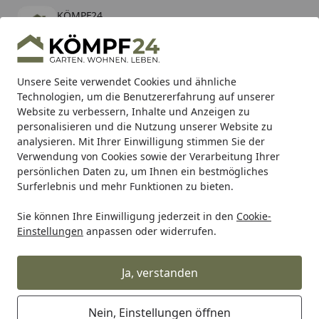
KÖMPF24
Öffnen
Banner schließen
KÖMPF24
kostenlos - Im App Store
Alle Produkte
Mein Konto
Wunschl
Eink
Unsere Seite verwendet Cookies und ähnliche
Technologien, um die Benutzererfahrung auf unserer
Hotline
4,81
/ 5
Suchen
Website zu verbessern, Inhalte und Anzeigen zu
personalisieren und die Nutzung unserer Website zu
analysieren. Mit Ihrer Einwilligung stimmen Sie der
Karibu Pools inkl. gratis Sandfilteranlage & Pool-
Verwendung von Cookies sowie der Verarbeitung Ihrer
Starterset (Gesamtwert bis 468,99€)
persönlichen Daten zu, um Ihnen ein bestmögliches
Surferlebnis und mehr Funktionen zu bieten.
Sie können Ihre Einwilligung jederzeit in den
Cookie-
RK
Rk Kettenrad
RK Kettenrad 4500 35 Zähne
Einstellungen
anpassen oder widerrufen.
Startseite
RK Kettenrad 4500 35 Zähne
Ja, verstanden
Nein, Einstellungen öffnen