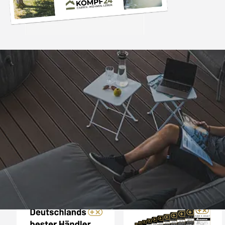
Trusted Shops
„- Retouren Bearbe
umgehend erl
4,81
/ 5
04.08.202
25.948 Bewertungen
Auszeichnungen