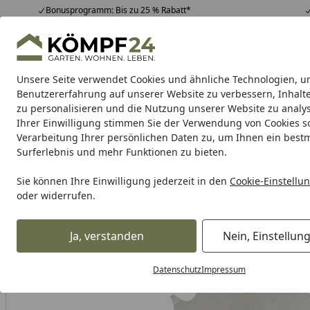
Bonusprogramm: Bis zu 25 % Rabatt*
Hotline
07051 / 9 22 22
4,81
/ 5
Mo-Fr. 8-16 Uhr
25.948 Bewertungen
Unsere Seite verwendet Cookies und ähnliche Technologien, u
Alle Produkte
Highlights
Tipps & Tricks
Alle Produkte
Benutzererfahrung auf unserer Website zu verbessern, Inhalt
zu personalisieren und die Nutzung unserer Website zu analys
Ihrer Einwilligung stimmen Sie der Verwendung von Cookies s
RK
Motorradkette
Kettenschlösser
Kettensatz
Verarbeitung Ihrer persönlichen Daten zu, um Ihnen ein best
Surferlebnis und mehr Funktionen zu bieten.
Karibu Pools inkl. gra
Sie können Ihre Einwilligung jederzeit in den
Cookie-Einstellu
oder widerrufen.
Dein Traumpool im Sorglos-Paket: F
Ja, verstanden
Nein, Einstellun
RK
Rk Kettenrad
RK Kettenrad 4449 31 Zähne
Startseite
Datenschutz
Impressum