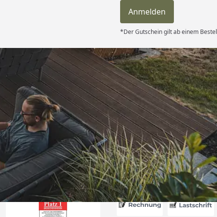
Anmelden
*Der Gutschein gilt ab einem Bestel
Versand
itung wurde
edigt“
6
Akzeptierte Zahlungsa