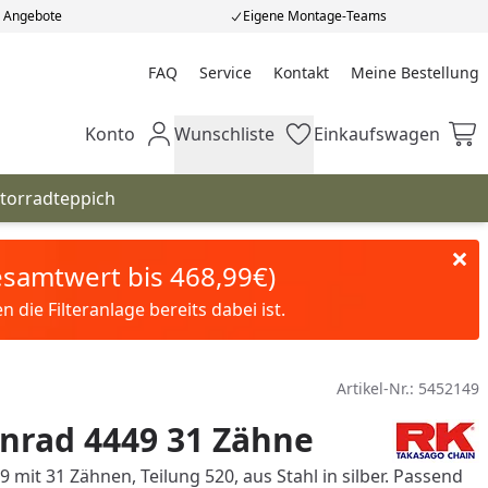
e Angebote
Eigene Montage-Teams
FAQ
Service
Kontakt
Meine Bestellung
Meine Bestellung
Konto
Wunschliste
Einkaufswagen
Mein Konto
Wunschliste
Einkaufswagen
torradteppich
Gesamtwert bis 468,99€)
die Filteranlage bereits dabei ist.
Artikel-Nr.:
5452149
nrad 4449 31 Zähne
 mit 31 Zähnen, Teilung 520, aus Stahl in silber. Passend