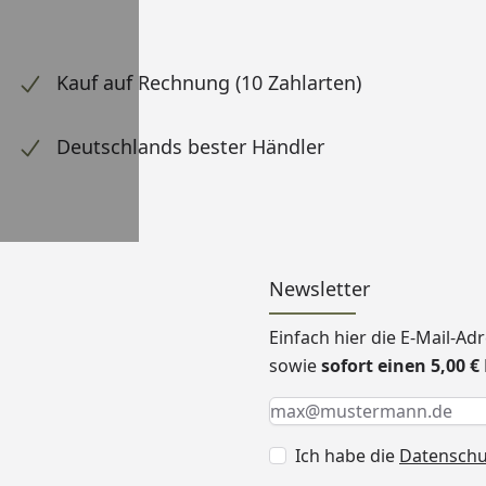
Kauf auf Rechnung (10 Zahlarten)
Deutschlands bester Händler
Newsletter
Einfach hier die E-Mail-A
sowie
sofort einen 5,00 
Keine Eingabe erforderlic
Eingabe erforderlich
E-Mail *
Ich habe die
Datensch