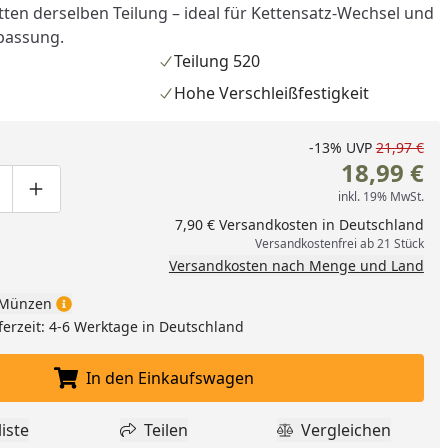
tten derselben Teilung – ideal für Kettensatz-Wechsel und
passung.
Teilung 520
Hohe Verschleißfestigkeit
-13%
UVP
21,97 €
18,99 €
inkl. 19% MwSt.
ge um eins verringern
duktmenge manuell eingeben
Produktmenge um eins erhöhen
7,90 € Versandkosten in Deutschland
Versandkostenfrei ab 21 Stück
Versandkosten nach Menge und Land
Münzen
nzufügen
ferzeit: 4-6 Werktage in Deutschland
In den Einkaufswagen
In den Einkaufswagen legen
iste
Teilen
Vergleichen
dukt zur Wunschliste hinzufügen
Teilen
Produkt Vergle