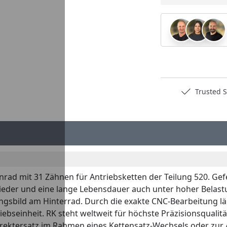
Deutschlands bester Händler
Trusted S
nrad mit 31 Zähnen für Antriebsketten der Teilung 520. Gef
nglieder und eine lange Lebensdauer auch unter hoher Belast
gsbild am Hinterrad. Durch die exakte CNC-Bearbeitung läu
ebseinheit. RK steht weltweit für höchste Präzisionsqualitä
s Direktersatz im Rahmen eines Kettensatz-Wechsels oder zu