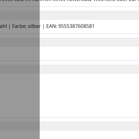
tahl | Farbe: silber | EAN: 9555387608581