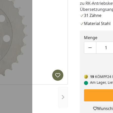
zu RK-Antriebske
Übersetzungsan
31 Zähne
Material Stahl
Menge
Produktmen
Pro
19
KÖMPF24 
Produkt zur Wunschliste hi
Am Lager, Lie
Nächstes Bild anzeigen
Wunschl
Pro