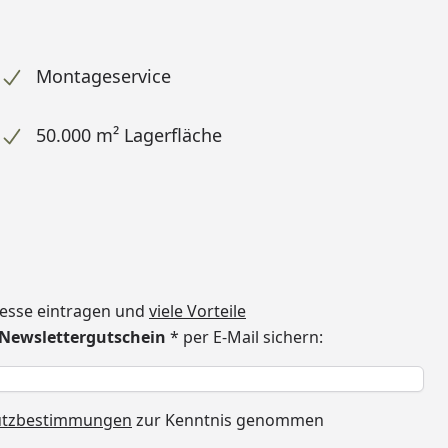
Montageservice
50.000 m² Lagerfläche
dresse eintragen und
viele Vorteile
€ Newslettergutschein
* per E-Mail sichern:
h
utzbestimmungen
zur Kenntnis genommen