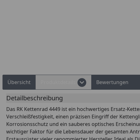
Rechnungskauf
Montageservice
Übersicht
Produktdetails
Bewertungen
Detailbeschreibung
Das RK Kettenrad 4449 ist ein hochwertiges Ersatz-Kette
Verschleißfestigkeit, einen präzisen Eingriff der Kette
Korrosionsschutz und ein sauberes optisches Erscheinun
wichtiger Faktor für die Lebensdauer der gesamten Antri
Erstausrüster vieler renommierter Hersteller. Ideal al