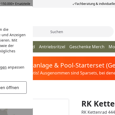
150.000+ Ersatzteile
Fachberatung & individuell
m die
Suche
e und Anzeigen
ieren. Mit
owie der
Kette
Kettenrad
Antriebsritzel
Geschenke Merch
Mo
mögliches
tis Sandfilteranlage & Pool-Starterset (
ngen
anpassen
ilter&Pflege gratis! Ausgenommen sind Sparsets, bei denen 
gen öffnen
RK Kette
RK Kettenrad 4449