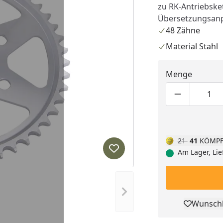
zu RK-Antriebske
Übersetzungsan
48 Zähne
Material Stahl
Menge
Produktmen
Pro
21
41
KÖMPF
Am Lager, Lie
Produkt zur Wunschliste hi
Nächstes Bild anzeigen
Wunschl
Pro