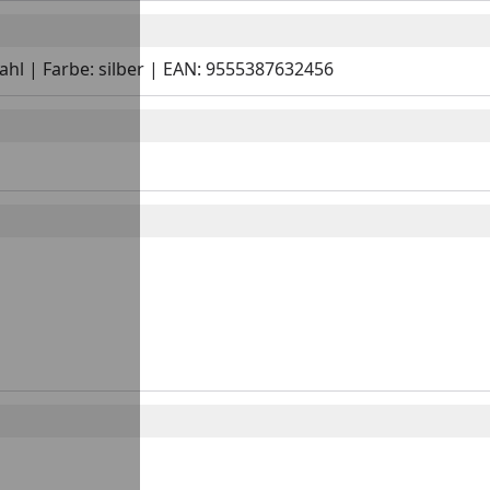
tahl | Farbe: silber | EAN: 9555387632456