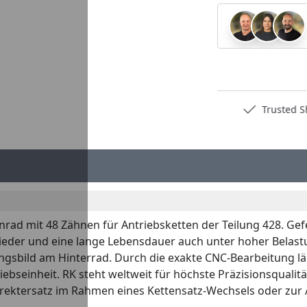
Deutschlands bester Händler
Trusted S
nrad mit 48 Zähnen für Antriebsketten der Teilung 428. Gef
nglieder und eine lange Lebensdauer auch unter hoher Belast
gsbild am Hinterrad. Durch die exakte CNC-Bearbeitung läu
ebseinheit. RK steht weltweit für höchste Präzisionsqualitä
s Direktersatz im Rahmen eines Kettensatz-Wechsels oder zu