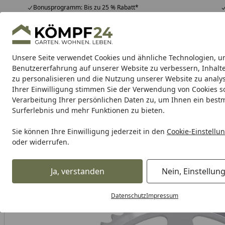
Bonusprogramm: Bis zu 25 % Rabatt*
Hotline
07051 / 9 22 22
4,81
/ 5
Mo-Fr. 8-16 Uhr
25.961 Bewertungen
Unsere Seite verwendet Cookies und ähnliche Technologien, u
Alle Produkte
Highlights
Tipps & Tricks
Alle Produkte
Benutzererfahrung auf unserer Website zu verbessern, Inhalt
zu personalisieren und die Nutzung unserer Website zu analys
Ihrer Einwilligung stimmen Sie der Verwendung von Cookies s
RK
Motorradkette
Kettenschlösser
Kettensatz
Verarbeitung Ihrer persönlichen Daten zu, um Ihnen ein best
Surferlebnis und mehr Funktionen zu bieten.
Karibu Pools inkl. gra
Sie können Ihre Einwilligung jederzeit in den
Cookie-Einstellu
oder widerrufen.
Dein Traumpool im Sorglos-Paket: F
Ja, verstanden
Nein, Einstellun
RK
Rk Kettenrad
RK Kettenrad 3677 48 Zähne
Startseite
Datenschutz
Impressum