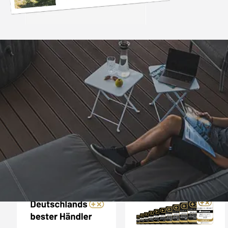
Trusted Shops
„Alles bestens, empfe
weiter.“
4,81
/ 5
07.08.202
25.961 Bewertungen
Auszeichnungen