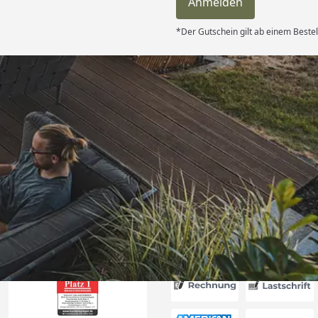
Anmelden
*Der Gutschein gilt ab einem Bestel
Versand
hle ich gerne
6
Akzeptierte Zahlungsa