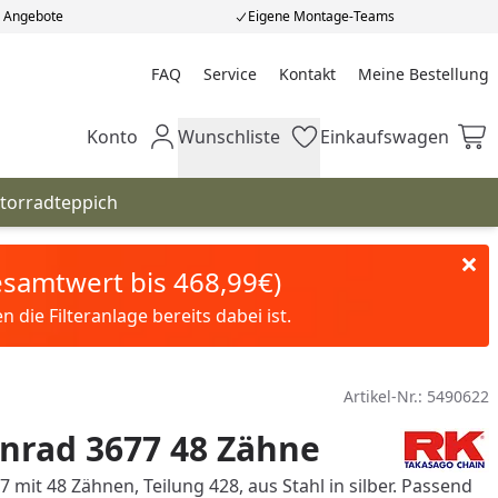
e Angebote
Eigene Montage-Teams
FAQ
Service
Kontakt
Meine Bestellung
Meine Bestellung
Konto
Wunschliste
Einkaufswagen
Mein Konto
Wunschliste
Einkaufswagen
torradteppich
Gesamtwert bis 468,99€)
die Filteranlage bereits dabei ist.
Artikel-Nr.:
5490622
nrad 3677 48 Zähne
 mit 48 Zähnen, Teilung 428, aus Stahl in silber. Passend