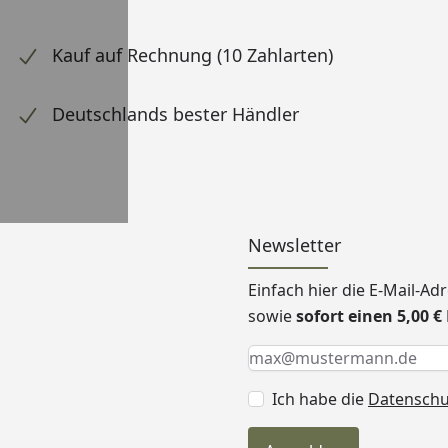
Kauf auf Rechnung (10 Zahlarten)
Deutschlands bester Händler
Newsletter
Einfach hier die E-Mail-A
sowie
sofort einen 5,00 
Keine Eingabe erforderlic
Eingabe erforderlich
E-Mail *
Ich habe die
Datensch