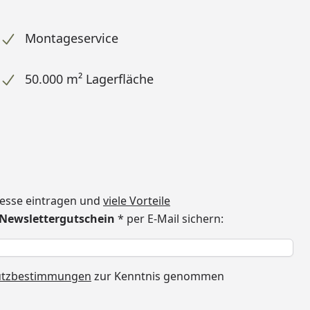
Montageservice
50.000 m² Lagerfläche
dresse eintragen und
viele Vorteile
€ Newslettergutschein
* per E-Mail sichern:
h
utzbestimmungen
zur Kenntnis genommen