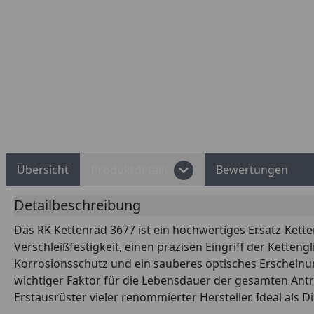
Rechnungskauf
Montageservice
Übersicht
Produktdetails
Bewertungen
Detailbeschreibung
Das RK Kettenrad 3677 ist ein hochwertiges Ersatz-Kette
Verschleißfestigkeit, einen präzisen Eingriff der Kette
Korrosionsschutz und ein sauberes optisches Erscheinun
wichtiger Faktor für die Lebensdauer der gesamten Antri
Erstausrüster vieler renommierter Hersteller. Ideal al