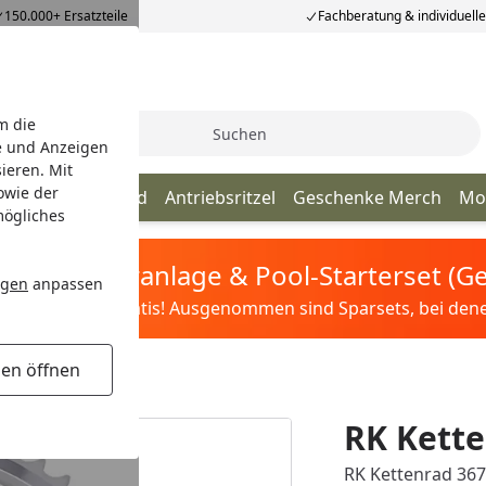
150.000+ Ersatzteile
Fachberatung & individuell
m die
Suche
e und Anzeigen
ieren. Mit
owie der
Kette
Kettenrad
Antriebsritzel
Geschenke Merch
Mo
mögliches
tis Sandfilteranlage & Pool-Starterset (
ngen
anpassen
ilter&Pflege gratis! Ausgenommen sind Sparsets, bei denen 
gen öffnen
RK Kette
RK Kettenrad 3677