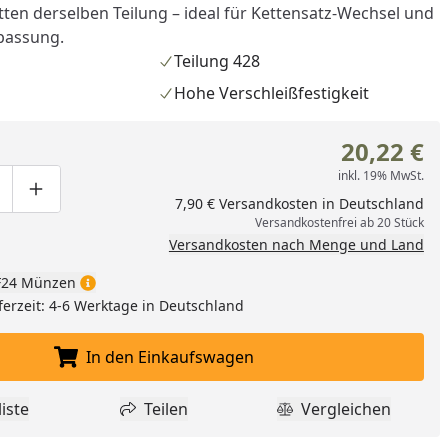
tten derselben Teilung – ideal für Kettensatz-Wechsel und
passung.
Teilung 428
Hohe Verschleißfestigkeit
20,22 €
inkl. 19% MwSt.
ge um eins verringern
duktmenge manuell eingeben
Produktmenge um eins erhöhen
7,90 € Versandkosten in Deutschland
Versandkostenfrei ab 20 Stück
Versandkosten nach Menge und Land
24 Münzen
ferzeit: 4-6 Werktage in Deutschland
nzufügen
In den Einkaufswagen
In den Einkaufswagen legen
iste
Teilen
Vergleichen
dukt zur Wunschliste hinzufügen
Teilen
Produkt Vergle