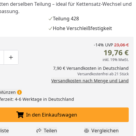
tten derselben Teilung – ideal für Kettensatz-Wechsel und
passung.
Teilung 428
Hohe Verschleißfestigkeit
-14%
UVP
23,06 €
19,76 €
inkl. 19% MwSt.
ge um eins verringern
duktmenge manuell eingeben
Produktmenge um eins erhöhen
7,90 € Versandkosten in Deutschland
Versandkostenfrei ab 21 Stück
Versandkosten nach Menge und Land
Münzen
nzufügen
ferzeit: 4-6 Werktage in Deutschland
In den Einkaufswagen
In den Einkaufswagen legen
iste
Teilen
Vergleichen
dukt zur Wunschliste hinzufügen
Teilen
Produkt Vergle