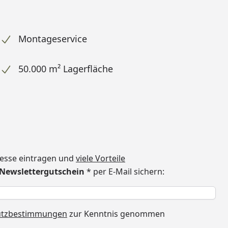
Montageservice
50.000 m² Lagerfläche
dresse eintragen und
viele Vorteile
€ Newslettergutschein
* per E-Mail sichern:
h
utzbestimmungen
zur Kenntnis genommen