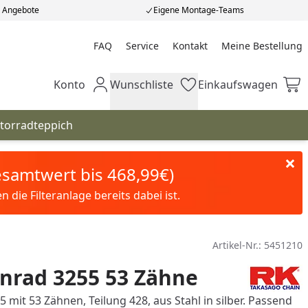
e Angebote
Eigene Montage-Teams
FAQ
Service
Kontakt
Meine Bestellung
Meine Bestellung
Konto
Wunschliste
Einkaufswagen
Mein Konto
Wunschliste
Einkaufswagen
torradteppich
Gesamtwert bis 468,99€)
die Filteranlage bereits dabei ist.
Artikel-Nr.:
5451210
nrad 3255 53 Zähne
 mit 53 Zähnen, Teilung 428, aus Stahl in silber. Passend