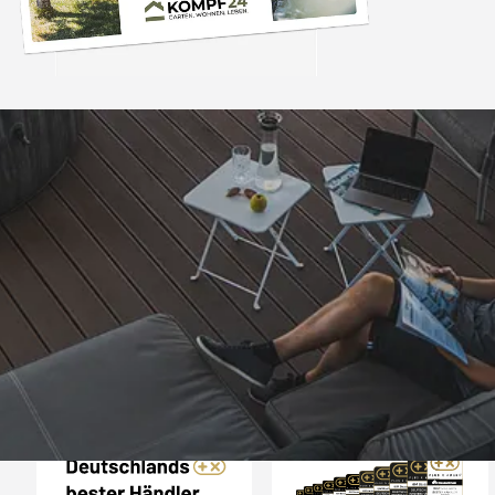
Trusted Shops
„Schnellere Lief
angekündigt. Produ
4,81
/ 5
07.08.202
25.963 Bewertungen
Auszeichnungen