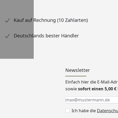
Kauf auf Rechnung (10 Zahlarten)
Deutschlands bester Händler
Newsletter
Einfach hier die E-Mail-A
sowie
sofort einen 5,00 
Keine Eingabe erforderlic
Eingabe erforderlich
E-Mail *
Ich habe die
Datensch