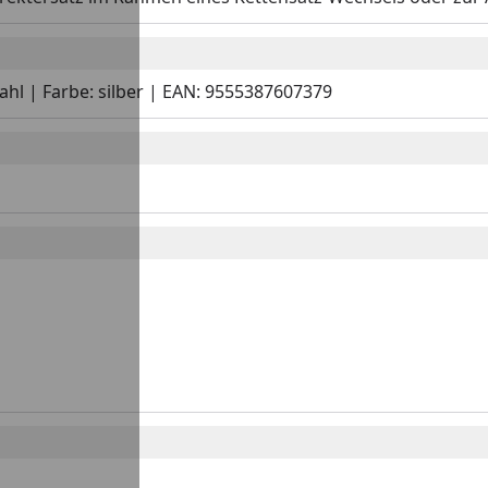
tahl | Farbe: silber | EAN: 9555387607379