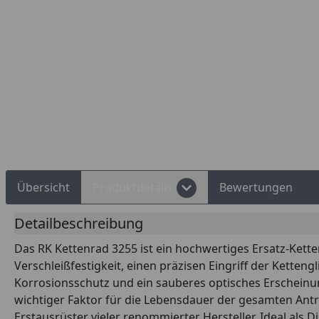
Rechnungskauf
Montageservice
Übersicht
Produktdetails
Bewertungen
Detailbeschreibung
Das RK Kettenrad 3255 ist ein hochwertiges Ersatz-Kette
Verschleißfestigkeit, einen präzisen Eingriff der Kette
Korrosionsschutz und ein sauberes optisches Erscheinun
wichtiger Faktor für die Lebensdauer der gesamten Antri
Erstausrüster vieler renommierter Hersteller. Ideal al