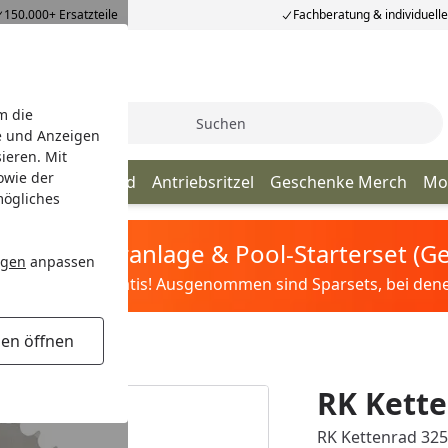
150.000+ Ersatzteile
Fachberatung & individuell
m die
Suche
e und Anzeigen
ieren. Mit
owie der
Kette
Kettenrad
Antriebsritzel
Geschenke Merch
Mo
mögliches
tis Sandfilteranlage & Pool-Starterset (
ngen
anpassen
ilter&Pflege gratis! Ausgenommen sind Sparsets, bei denen 
gen öffnen
RK Kette
RK Kettenrad 3255