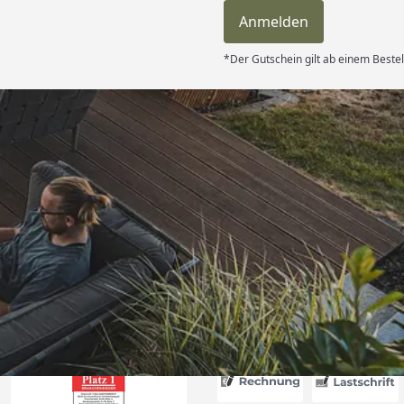
Anmelden
*Der Gutschein gilt ab einem Bestel
Versand
erung als
kt passt. “
6
Akzeptierte Zahlungsa