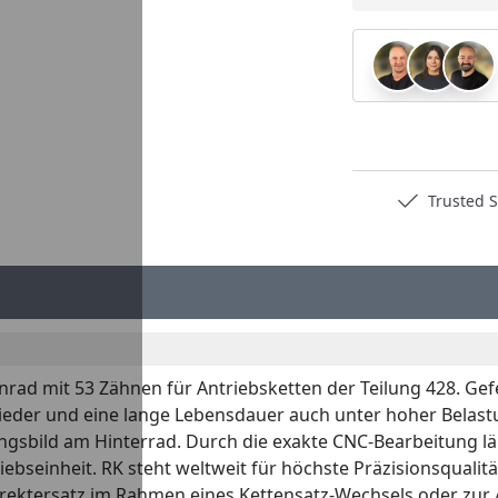
Deutschlands bester Händler
Trusted S
nrad mit 53 Zähnen für Antriebsketten der Teilung 428. Gef
nglieder und eine lange Lebensdauer auch unter hoher Belast
gsbild am Hinterrad. Durch die exakte CNC-Bearbeitung läu
ebseinheit. RK steht weltweit für höchste Präzisionsqualitä
s Direktersatz im Rahmen eines Kettensatz-Wechsels oder zu