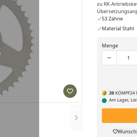
zu RK-Antriebske
Übersetzungsan
53 Zähne
Material Stahl
Menge
Produktmen
Pro
20
KÖMPF24 
Produkt zur Wunschliste hi
Am Lager, Lie
Nächstes Bild anzeigen
Wunschl
Pro