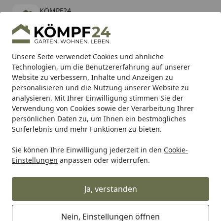
KÖMPF24
Öffnen
Banner schließen
KÖMPF24
kostenlos - Im App Store
Alle Produkte
Mein Konto
Wunschl
Eink
Unsere Seite verwendet Cookies und ähnliche
Technologien, um die Benutzererfahrung auf unserer
Hotline
4,81
/ 5
Suchen
Website zu verbessern, Inhalte und Anzeigen zu
personalisieren und die Nutzung unserer Website zu
analysieren. Mit Ihrer Einwilligung stimmen Sie der
Karibu Pools inkl. gratis Sandfilteranlage & Pool-
Verwendung von Cookies sowie der Verarbeitung Ihrer
Starterset (Gesamtwert bis 468,99€)
persönlichen Daten zu, um Ihnen ein bestmögliches
Surferlebnis und mehr Funktionen zu bieten.
Sie können Ihre Einwilligung jederzeit in den
Cookie-
RK
Rk Kettenrad
RK Kettenrad 3139 47 Zähne
Einstellungen
anpassen oder widerrufen.
Startseite
RK Kettenrad 3139 47 Zähne
Ja, verstanden
Nein, Einstellungen öffnen