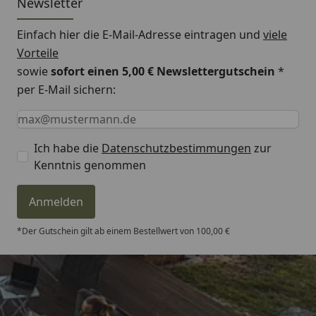
Newsletter
Einfach hier die E-Mail-Adresse eintragen und
viele
Vorteile
sowie
sofort einen 5,00 € Newslettergutschein
*
per E-Mail sichern:
Keine Eingabe erforderlich
Eingabe erforderlich
E-Mail *
Ich habe die
Datenschutzbestimmungen
zur
Kenntnis genommen
Anmelden
*Der Gutschein gilt ab einem Bestellwert von 100,00 €
Trusted Shops