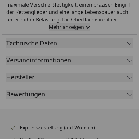
maximale Verschleißfestigkeit, einen präzisen Eingriff
der Kettenglieder und eine lange Lebensdauer auch
unter hoher Belastung. Die Oberfläche in silber
garantiert einen wirksamen Korrosionsschutz und
Mehr anzeigen
ein sauberes optisches Erscheinungsbild am
Hinterrad. Durch die exakte CNC-Bearbeitung läuft
Technische Daten
das Kettenrad ruhig und vibrationsarm – ein
wichtiger Faktor für die Lebensdauer der gesamten
Versandinformationen
Antriebseinheit. RK steht weltweit für höchste
Präzisionsqualität im Motorrad-Antrieb und ist seit
Hersteller
Jahrzehnten Erstausrüster vieler renommierter
Hersteller. Ideal als Direktersatz im Rahmen eines
Bewertungen
Kettensatz-Wechsels oder zur Anpassung der
Übersetzung.
Expresszustellung (auf Wunsch)