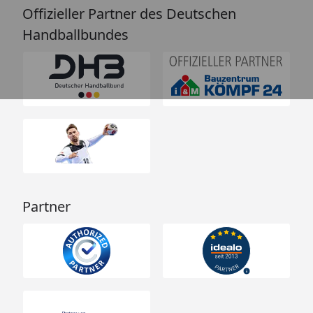
Offizieller Partner des Deutschen
Handballbundes
Partner