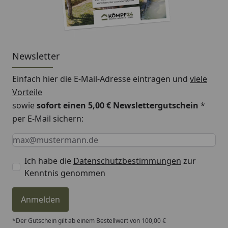
Newsletter
Einfach hier die E-Mail-Adresse eintragen und
viele
Vorteile
sowie
sofort einen 5,00 € Newslettergutschein
*
per E-Mail sichern:
Keine Eingabe erforderlich
Eingabe erforderlich
E-Mail *
Ich habe die
Datenschutzbestimmungen
zur
Kenntnis genommen
Anmelden
*Der Gutschein gilt ab einem Bestellwert von 100,00 €