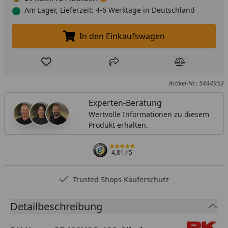
Am Lager, Lieferzeit: 4-6 Werktage in Deutschland
In den Einkaufswagen
In den Einkaufswagen legen
Produkt zur Wunschliste hinzufügen
Teilen
Produkt Ver
Artikel-Nr.: 5444953
Experten-Beratung
Wertvolle Informationen zu diesem
Produkt erhalten.
4,81
/ 5
Trusted Shops Käuferschutz
Detailbeschreibung