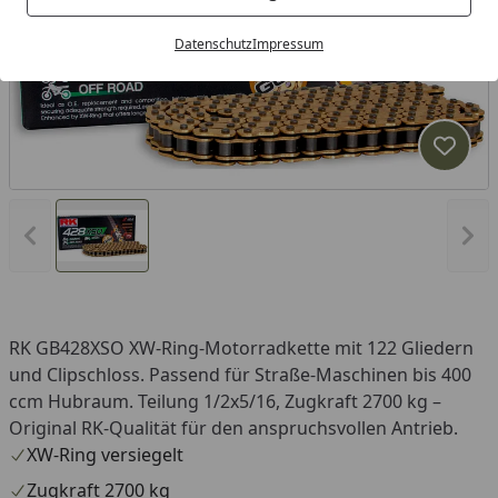
Datenschutz
Impressum
Produk
Vorheriges Bild anzeigen
Näc
RK GB428XSO XW-Ring-Motorradkette mit 122 Gliedern
und Clipschloss. Passend für Straße-Maschinen bis 400
ccm Hubraum. Teilung 1/2x5/16, Zugkraft 2700 kg –
Original RK-Qualität für den anspruchsvollen Antrieb.
XW-Ring versiegelt
Zugkraft 2700 kg