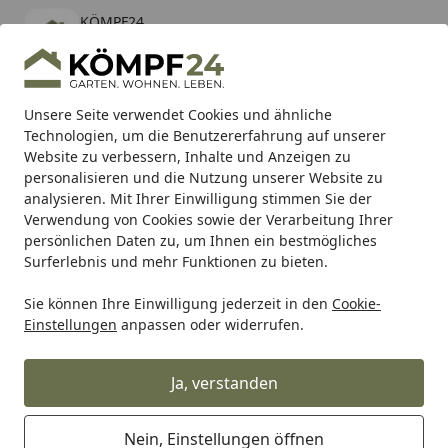
KÖMPF24
Öffnen
Banner schließen
KÖMPF24
kostenlos - Im App Store
Alle Produkte
Mein Konto
Wunschl
Eink
Unsere Seite verwendet Cookies und ähnliche
Technologien, um die Benutzererfahrung auf unserer
Hotline
4,81
/ 5
Suchen
Website zu verbessern, Inhalte und Anzeigen zu
personalisieren und die Nutzung unserer Website zu
analysieren. Mit Ihrer Einwilligung stimmen Sie der
Karibu Pools inkl. gratis Sandfilteranlage & Pool-
Verwendung von Cookies sowie der Verarbeitung Ihrer
Starterset (Gesamtwert bis 468,99€)
persönlichen Daten zu, um Ihnen ein bestmögliches
Surferlebnis und mehr Funktionen zu bieten.
Sie können Ihre Einwilligung jederzeit in den
Cookie-
RK
Rk Motorradkette
RK Kette GB428XSO 122 Glieder
Einstellungen
anpassen oder widerrufen.
Startseite
RK Kette GB428XSO 122 Glieder
Ja, verstanden
Nein, Einstellungen öffnen