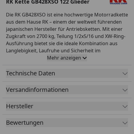
RK Kette GB428XSO 122 Glieder
Die RK GB428XSO ist eine hochwertige Motorradkette
aus dem Hause RK – einem der weltweit führenden
japanischen Hersteller für Antriebsketten. Mit einer
Zugkraft von 2700 kg, Teilung 1/2x5/16 und XW-Ring-
Ausführung bietet sie die ideale Kombination aus
Langlebigkeit, Laufruhe und Sicherheit im
Einsatzbereich Straße bis 400 ccm. Die XW-Ring-
Mehr anzeigen
Technologie versiegelt das Hochleistungsfett
dauerhaft zwischen den Kettengliedern und reduziert
Technische Daten
Reibung sowie Verschleiß deutlich gegenüber
klassischen O-Ring-Ketten. Diese Variante wird offen
Versandinformationen
mit 122 Gliedern geliefert und ist mit einem
Clipschloss als Verbindungsschloss ausgestattet.
Hersteller
Farbe: gold. RK steht seit Jahrzehnten für höchste
Fertigungsqualität – perfekt für Werkstattprofis und
Bewertungen
anspruchsvolle Motorradfahrer, die auf zuverlässige
Originalqualität bei der Antriebskette setzen.