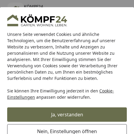
KÖMPF24
Öffnen
Banner schließen
KÖMPF24
kostenlos - Im App Store
Alle Produkte
Mein Konto
Wunschl
Eink
Unsere Seite verwendet Cookies und ähnliche
Technologien, um die Benutzererfahrung auf unserer
Hotline
4,81
/ 5
Suchen
Website zu verbessern, Inhalte und Anzeigen zu
personalisieren und die Nutzung unserer Website zu
analysieren. Mit Ihrer Einwilligung stimmen Sie der
Karibu Pools inkl. gratis Sandfilteranlage & Pool-
Verwendung von Cookies sowie der Verarbeitung Ihrer
Starterset (Gesamtwert bis 468,99€)
persönlichen Daten zu, um Ihnen ein bestmögliches
Surferlebnis und mehr Funktionen zu bieten.
Sie können Ihre Einwilligung jederzeit in den
Cookie-
RK
Rk Motorradkette
RK Kette GB428MXZ1 134 Glieder
Einstellungen
anpassen oder widerrufen.
Startseite
RK Kette GB428MXZ1 134 Glieder
Ja, verstanden
Nein, Einstellungen öffnen