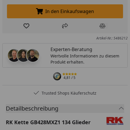
In den Einkaufswagen
In den Einkaufswagen legen
Produkt zur Wunschliste hinzufügen
Teilen
Produkt Ver
Artikel-Nr.: 5486212
Experten-Beratung
Wertvolle Informationen zu diesem
Produkt erhalten.
4,81
/ 5
Trusted Shops Käuferschutz
Detailbeschreibung
RK Kette GB428MXZ1 134 Glieder