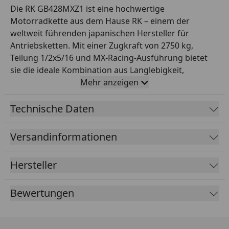
Die RK GB428MXZ1 ist eine hochwertige
Motorradkette aus dem Hause RK – einem der
weltweit führenden japanischen Hersteller für
Antriebsketten. Mit einer Zugkraft von 2750 kg,
Teilung 1/2x5/16 und MX-Racing-Ausführung bietet
sie die ideale Kombination aus Langlebigkeit,
Laufruhe und Sicherheit im Einsatzbereich Offroad
Mehr anzeigen
bis 150 ccm. Die robuste MX-Racing-Konstruktion ist
speziell für den harten Offroad-Einsatz mit hoher
Technische Daten
Schlagbelastung ausgelegt. Diese Variante wird offen
mit 134 Gliedern geliefert und ist mit einem
Versandinformationen
Clipschloss als Verbindungsschloss ausgestattet.
Farbe: gold. RK steht seit Jahrzehnten für höchste
Hersteller
Fertigungsqualität – perfekt für Werkstattprofis und
anspruchsvolle Motorradfahrer, die auf zuverlässige
Bewertungen
Originalqualität bei der Antriebskette setzen.