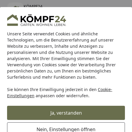
KÖMPF24
Öffnen
Banner schließen
KÖMPF24
kostenlos - Im App Store
Alle Produkte
Mein Konto
Wunschl
Eink
Unsere Seite verwendet Cookies und ähnliche
Technologien, um die Benutzererfahrung auf unserer
Hotline
4,81
/ 5
Suchen
Website zu verbessern, Inhalte und Anzeigen zu
personalisieren und die Nutzung unserer Website zu
analysieren. Mit Ihrer Einwilligung stimmen Sie der
Karibu Pools inkl. gratis Sandfilteranlage & Pool-
Verwendung von Cookies sowie der Verarbeitung Ihrer
Starterset (Gesamtwert bis 468,99€)
persönlichen Daten zu, um Ihnen ein bestmögliches
Surferlebnis und mehr Funktionen zu bieten.
Sie können Ihre Einwilligung jederzeit in den
Cookie-
RK
Rk Motorradkette
RK Kette GB428MXZ1 132 Glieder
Einstellungen
anpassen oder widerrufen.
Startseite
RK Kette GB428MXZ1 132 Glieder
Ja, verstanden
Nein, Einstellungen öffnen