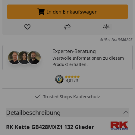
In den Einkaufswagen
In den Einkaufswagen legen
Produkt zur Wunschliste hinzufügen
Teilen
Produkt Ver
Artikel-Nr.: 5486205
Experten-Beratung
Wertvolle Informationen zu diesem
Produkt erhalten.
4,81
/ 5
Trusted Shops Käuferschutz
Detailbeschreibung
RK Kette GB428MXZ1 132 Glieder