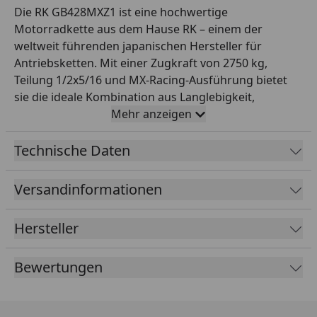
Die RK GB428MXZ1 ist eine hochwertige
Motorradkette aus dem Hause RK – einem der
weltweit führenden japanischen Hersteller für
Antriebsketten. Mit einer Zugkraft von 2750 kg,
Teilung 1/2x5/16 und MX-Racing-Ausführung bietet
sie die ideale Kombination aus Langlebigkeit,
Laufruhe und Sicherheit im Einsatzbereich Offroad
Mehr anzeigen
bis 150 ccm. Die robuste MX-Racing-Konstruktion ist
speziell für den harten Offroad-Einsatz mit hoher
Technische Daten
Schlagbelastung ausgelegt. Diese Variante wird offen
mit 132 Gliedern geliefert und ist mit einem
Versandinformationen
Clipschloss als Verbindungsschloss ausgestattet.
Farbe: gold. RK steht seit Jahrzehnten für höchste
Hersteller
Fertigungsqualität – perfekt für Werkstattprofis und
anspruchsvolle Motorradfahrer, die auf zuverlässige
Bewertungen
Originalqualität bei der Antriebskette setzen.