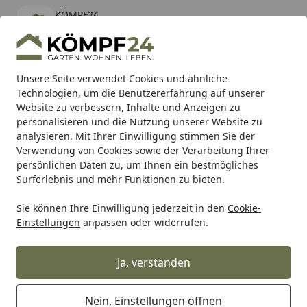
KÖMPF24
Öffnen
Banner schließen
KÖMPF24
kostenlos - Im App Store
Alle Produkte
Mein Konto
Wunschl
Eink
Unsere Seite verwendet Cookies und ähnliche
Technologien, um die Benutzererfahrung auf unserer
Hotline
4,81
/ 5
Suchen
Website zu verbessern, Inhalte und Anzeigen zu
personalisieren und die Nutzung unserer Website zu
analysieren. Mit Ihrer Einwilligung stimmen Sie der
Karibu Pools inkl. gratis Sandfilteranlage & Pool-
Verwendung von Cookies sowie der Verarbeitung Ihrer
Starterset (Gesamtwert bis 468,99€)
persönlichen Daten zu, um Ihnen ein bestmögliches
Surferlebnis und mehr Funktionen zu bieten.
Sie können Ihre Einwilligung jederzeit in den
Cookie-
RK
Rk Motorradkette
RK Kette 520S0 114 Glieder
Einstellungen
anpassen oder widerrufen.
Startseite
RK Kette 520S0 114 Glieder
Ja, verstanden
Nein, Einstellungen öffnen