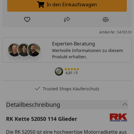
In den Einkaufswagen
In den Einkaufswagen legen
Produkt zur Wunschliste hinzufügen
Teilen
Produkt Ver
Artikel-Nr.: 5476510
Experten-Beratung
Wertvolle Informationen zu diesem
Produkt erhalten.
4,81
/ 5
Trusted Shops Käuferschutz
Detailbeschreibung
RK Kette 520S0 114 Glieder
Die RK 520S0 ist eine hochwertige Motorradkette aus