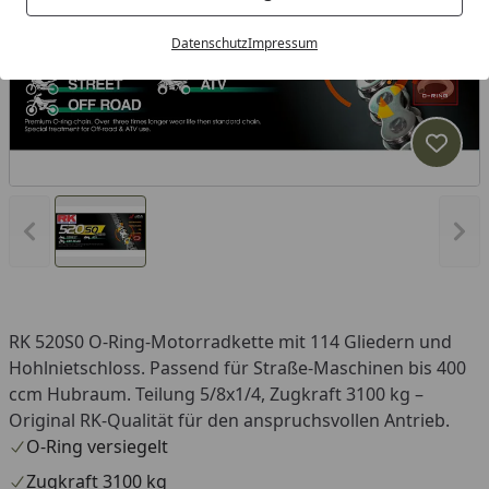
Datenschutz
Impressum
Produk
Vorheriges Bild anzeigen
Näc
RK 520S0 O-Ring-Motorradkette mit 114 Gliedern und
Hohlnietschloss. Passend für Straße-Maschinen bis 400
ccm Hubraum. Teilung 5/8x1/4, Zugkraft 3100 kg –
Original RK-Qualität für den anspruchsvollen Antrieb.
O-Ring versiegelt
Zugkraft 3100 kg