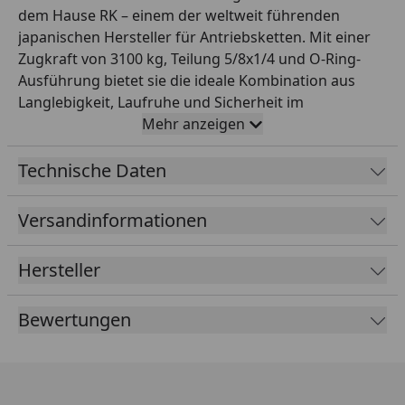
dem Hause RK – einem der weltweit führenden
japanischen Hersteller für Antriebsketten. Mit einer
Zugkraft von 3100 kg, Teilung 5/8x1/4 und O-Ring-
Ausführung bietet sie die ideale Kombination aus
Langlebigkeit, Laufruhe und Sicherheit im
Einsatzbereich Straße bis 400 ccm. Die O-Ring-
Mehr anzeigen
Dichtung schützt das Schmierfett zuverlässig vor
Schmutz und Feuchtigkeit. Diese Variante wird offen
Technische Daten
mit 114 Gliedern geliefert und ist mit einem
Hohlnietschloss als Verbindungsschloss ausgestattet.
Versandinformationen
Farbe: grau. RK steht seit Jahrzehnten für höchste
Fertigungsqualität – perfekt für Werkstattprofis und
Hersteller
anspruchsvolle Motorradfahrer, die auf zuverlässige
Originalqualität bei der Antriebskette setzen.
Bewertungen