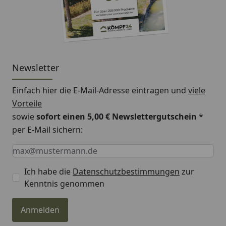
Newsletter
Einfach hier die E-Mail-Adresse eintragen und
viele
Vorteile
sowie
sofort einen 5,00 € Newslettergutschein
*
per E-Mail sichern:
Keine Eingabe erforderlich
Eingabe erforderlich
E-Mail *
Ich habe die
Datenschutzbestimmungen
zur
Kenntnis genommen
Anmelden