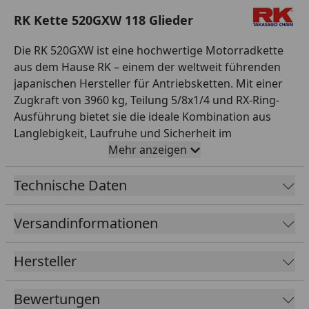
RK Kette 520GXW 118 Glieder
Die RK 520GXW ist eine hochwertige Motorradkette
aus dem Hause RK – einem der weltweit führenden
japanischen Hersteller für Antriebsketten. Mit einer
Zugkraft von 3960 kg, Teilung 5/8x1/4 und RX-Ring-
Ausführung bietet sie die ideale Kombination aus
Langlebigkeit, Laufruhe und Sicherheit im
Einsatzbereich Sport und Straße bis 1200 ccm. Die RX-
Mehr anzeigen
Ring-Dichtung sorgt für eine optimale Schmierung
und hohe Laufruhe – auch unter hoher Last. Diese
Technische Daten
Variante wird offen mit 118 Gliedern geliefert und ist
mit einem Hohlnietschloss als Verbindungsschloss
Versandinformationen
ausgestattet. Farbe: gelb,grau. RK steht seit
Jahrzehnten für höchste Fertigungsqualität – perfekt
Hersteller
für Werkstattprofis und anspruchsvolle
Motorradfahrer, die auf zuverlässige Originalqualität
Bewertungen
bei der Antriebskette setzen.