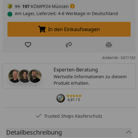
99
197
KÖMPF24 Münzen
Am Lager, Lieferzeit: 4-6 Werktage in Deutschland
In den Einkaufswagen
In den Einkaufswagen legen
Produkt zur Wunschliste hinzufügen
Teilen
Produkt Ver
Artikel-Nr.: 5471102
Experten-Beratung
Wertvolle Informationen zu diesem
Produkt erhalten.
4,81
/ 5
Trusted Shops Käuferschutz
Detailbeschreibung