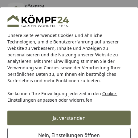
KÖMPF24
Öffnen
Banner schließen
KÖMPF24
kostenlos - Im App Store
Alle Produkte
Mein Konto
Wunschl
Eink
Unsere Seite verwendet Cookies und ähnliche
Technologien, um die Benutzererfahrung auf unserer
Hotline
4,81
/ 5
Suchen
Website zu verbessern, Inhalte und Anzeigen zu
personalisieren und die Nutzung unserer Website zu
analysieren. Mit Ihrer Einwilligung stimmen Sie der
Karibu Pools inkl. gratis Sandfilteranlage & Pool-
Verwendung von Cookies sowie der Verarbeitung Ihrer
Starterset (Gesamtwert bis 468,99€)
persönlichen Daten zu, um Ihnen ein bestmögliches
Surferlebnis und mehr Funktionen zu bieten.
Sie können Ihre Einwilligung jederzeit in den
Cookie-
RK
Rk Motorradkette
RK Kette 520GXW 118 Glieder
Einstellungen
anpassen oder widerrufen.
Startseite
RK Kette 520GXW 118 Glieder
Ja, verstanden
Nein, Einstellungen öffnen