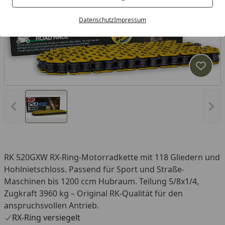
Datenschutz
Impressum
Produk
Vorheriges Bild anzeigen
Näc
RK 520GXW RX-Ring-Motorradkette mit 118 Gliedern und
Hohlnietschloss. Passend für Sport und Straße-
Maschinen bis 1200 ccm Hubraum. Teilung 5/8x1/4,
Zugkraft 3960 kg – Original RK-Qualität für den
anspruchsvollen Antrieb.
RX-Ring versiegelt