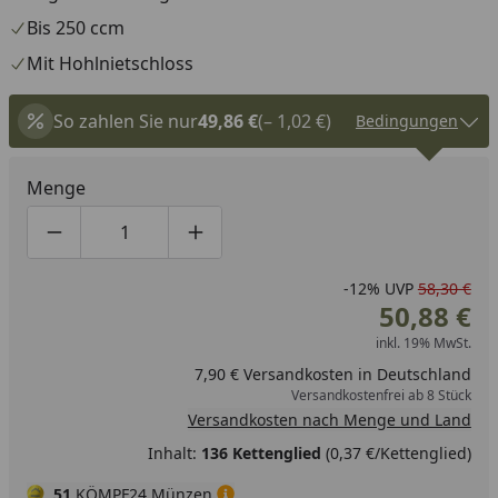
Bis 250 ccm
Mit Hohlnietschloss
So zahlen Sie nur
49,86 €
(– 1,02 €)
Bedingungen
Menge
Produktmenge um eins verringern
Produktmenge manuell eingeben
Produktmenge um eins erhöhen
-12%
UVP
58,30 €
50,88 €
inkl. 19% MwSt.
7,90 € Versandkosten in Deutschland
Versandkostenfrei ab 8 Stück
Versandkosten nach Menge und Land
Inhalt:
136 Kettenglied
(0,37 €/Kettenglied)
51
KÖMPF24 Münzen