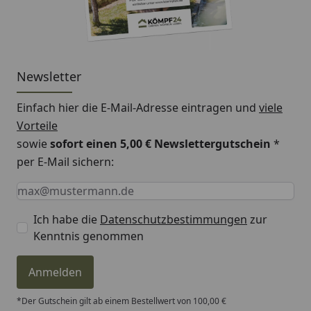
Newsletter
Einfach hier die E-Mail-Adresse eintragen und
viele
Vorteile
sowie
sofort einen 5,00 € Newslettergutschein
*
per E-Mail sichern:
Keine Eingabe erforderlich
Eingabe erforderlich
E-Mail *
Ich habe die
Datenschutzbestimmungen
zur
Kenntnis genommen
Anmelden
*Der Gutschein gilt ab einem Bestellwert von 100,00 €