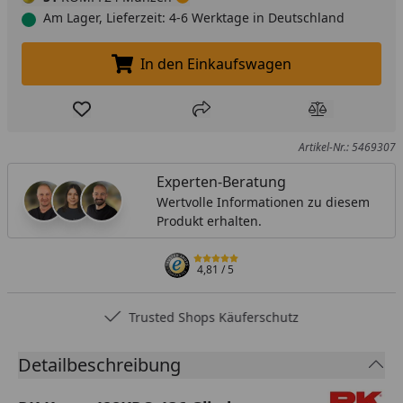
Am Lager, Lieferzeit: 4-6 Werktage in Deutschland
In den Einkaufswagen
In den Einkaufswagen legen
Produkt zur Wunschliste hinzufügen
Teilen
Produkt Ver
Artikel-Nr.: 5469307
Experten-Beratung
Wertvolle Informationen zu diesem
Produkt erhalten.
4,81
/ 5
Trusted Shops Käuferschutz
Detailbeschreibung