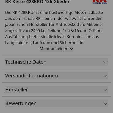
RK Kette 428KRO 136 Glieder
Die RK 428KRO ist eine hochwertige Motorradkette
aus dem Hause RK – einem der weltweit führenden
japanischen Hersteller für Antriebsketten. Mit einer
Zugkraft von 2400 kg, Teilung 1/2x5/16 und O-Ring-
Ausführung bietet sie die ideale Kombination aus
Langlebigkeit, Laufruhe und Sicherheit im
Einsatzbereich Straße bis 250 ccm. Die O-Ring-
Mehr anzeigen
Dichtung schützt das Schmierfett zuverlässig vor
Schmutz und Feuchtigkeit. Diese Variante wird offen
Technische Daten
mit 136 Gliedern geliefert und ist mit einem
Hohlnietschloss als Verbindungsschloss ausgestattet.
Versandinformationen
Farbe: grau. RK steht seit Jahrzehnten für höchste
Fertigungsqualität – perfekt für Werkstattprofis und
Hersteller
anspruchsvolle Motorradfahrer, die auf zuverlässige
Originalqualität bei der Antriebskette setzen.
Bewertungen