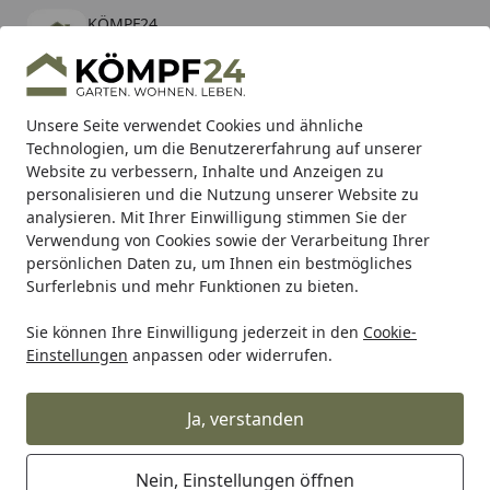
KÖMPF24
Öffnen
Banner schließen
KÖMPF24
kostenlos - Im App Store
Alle Produkte
Mein Konto
Wunschl
Eink
Unsere Seite verwendet Cookies und ähnliche
Technologien, um die Benutzererfahrung auf unserer
Hotline
4,81
/ 5
Suchen
Website zu verbessern, Inhalte und Anzeigen zu
personalisieren und die Nutzung unserer Website zu
analysieren. Mit Ihrer Einwilligung stimmen Sie der
Karibu Pools inkl. gratis Sandfilteranlage & Pool-
Verwendung von Cookies sowie der Verarbeitung Ihrer
Starterset (Gesamtwert bis 468,99€)
persönlichen Daten zu, um Ihnen ein bestmögliches
Surferlebnis und mehr Funktionen zu bieten.
Sie können Ihre Einwilligung jederzeit in den
Cookie-
RK
Rk Motorradkette
RK Kette 428KRO 136 Glieder
Einstellungen
anpassen oder widerrufen.
Startseite
RK Kette 428KRO 136 Glieder
Ja, verstanden
Nein, Einstellungen öffnen