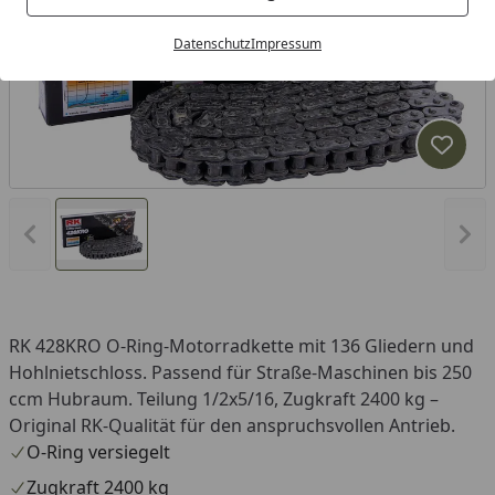
Datenschutz
Impressum
Produk
Vorheriges Bild anzeigen
Näc
RK 428KRO O-Ring-Motorradkette mit 136 Gliedern und
Hohlnietschloss. Passend für Straße-Maschinen bis 250
ccm Hubraum. Teilung 1/2x5/16, Zugkraft 2400 kg –
Original RK-Qualität für den anspruchsvollen Antrieb.
O-Ring versiegelt
Zugkraft 2400 kg