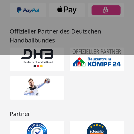
Offizieller Partner des Deutschen
Handballbundes
Partner