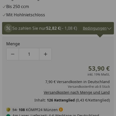
Bis 250 ccm
Mit Hohlnietschloss
So zahlen Sie nur
52,82 €
(– 1,08 €)
Bedingungen
Menge
Produktmenge um eins verringern
Produktmenge manuell eingeben
Produktmenge um eins erhöhen
53,90 €
inkl. 19% MwSt.
7,90 € Versandkosten in Deutschland
Versandkostenfrei ab 8 Stück
Versandkosten nach Menge und Land
Inhalt:
126 Kettenglied
(0,43 €/Kettenglied)
54
108
KÖMPF24 Münzen
Am Lager, Lieferzeit: 4-6 Werktage in Deutschland