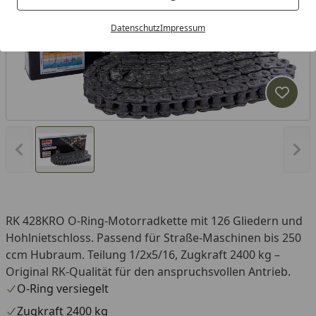
Datenschutz
Impressum
Produk
Vorheriges Bild anzeigen
Näc
RK 428KRO O-Ring-Motorradkette mit 126 Gliedern und
Hohlnietschloss. Passend für Straße-Maschinen bis 250
ccm Hubraum. Teilung 1/2x5/16, Zugkraft 2400 kg –
Original RK-Qualität für den anspruchsvollen Antrieb.
O-Ring versiegelt
Zugkraft 2400 kg