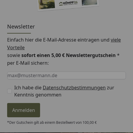
Newsletter
Einfach hier die E-Mail-Adresse eintragen und
viele
Vorteile
sowie
sofort einen 5,00 € Newslettergutschein
*
per E-Mail sichern:
Keine Eingabe erforderlich
Eingabe erforderlich
E-Mail *
Ich habe die
Datenschutzbestimmungen
zur
Kenntnis genommen
Anmelden
*Der Gutschein gilt ab einem Bestellwert von 100,00 €