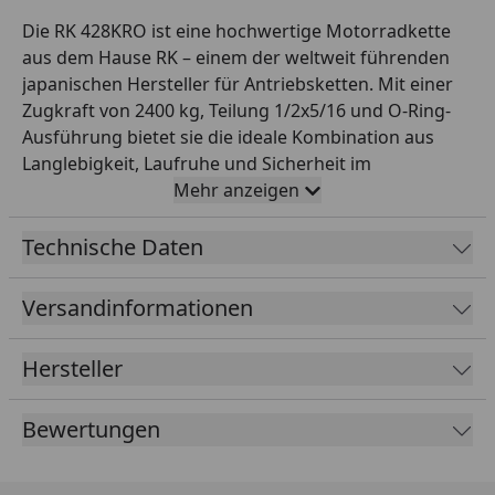
Die RK 428KRO ist eine hochwertige Motorradkette
aus dem Hause RK – einem der weltweit führenden
japanischen Hersteller für Antriebsketten. Mit einer
Zugkraft von 2400 kg, Teilung 1/2x5/16 und O-Ring-
Ausführung bietet sie die ideale Kombination aus
Langlebigkeit, Laufruhe und Sicherheit im
Einsatzbereich Straße bis 250 ccm. Die O-Ring-
Mehr anzeigen
Dichtung schützt das Schmierfett zuverlässig vor
Schmutz und Feuchtigkeit. Diese Variante wird offen
Technische Daten
mit 126 Gliedern geliefert und ist mit einem
Hohlnietschloss als Verbindungsschloss ausgestattet.
Versandinformationen
Farbe: grau. RK steht seit Jahrzehnten für höchste
Fertigungsqualität – perfekt für Werkstattprofis und
Hersteller
anspruchsvolle Motorradfahrer, die auf zuverlässige
Originalqualität bei der Antriebskette setzen.
Bewertungen