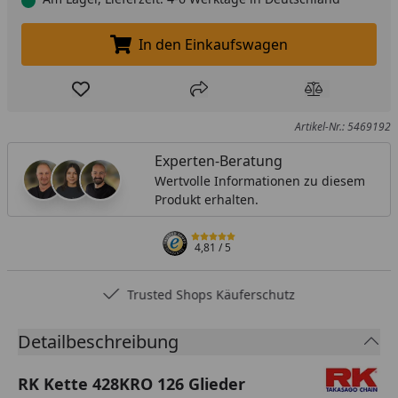
In den Einkaufswagen
In den Einkaufswagen legen
Produkt zur Wunschliste hinzufügen
Teilen
Produkt Ver
Artikel-Nr.: 5469192
Experten-Beratung
Wertvolle Informationen zu diesem
Produkt erhalten.
4,81
/ 5
Trusted Shops Käuferschutz
Detailbeschreibung
RK Kette 428KRO 126 Glieder