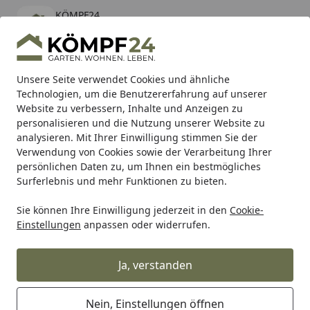
KÖMPF24
Öffnen
Banner schließen
KÖMPF24
kostenlos - Im App Store
Alle Produkte
Mein Konto
Wunschl
Eink
Unsere Seite verwendet Cookies und ähnliche
Technologien, um die Benutzererfahrung auf unserer
Hotline
4,81
/ 5
Suchen
Website zu verbessern, Inhalte und Anzeigen zu
personalisieren und die Nutzung unserer Website zu
analysieren. Mit Ihrer Einwilligung stimmen Sie der
Karibu Pools inkl. gratis Sandfilteranlage & Pool-
Verwendung von Cookies sowie der Verarbeitung Ihrer
Starterset (Gesamtwert bis 468,99€)
persönlichen Daten zu, um Ihnen ein bestmögliches
Surferlebnis und mehr Funktionen zu bieten.
Sie können Ihre Einwilligung jederzeit in den
Cookie-
RK
Rk Motorradkette
RK Kette 428KRO 126 Glieder
Einstellungen
anpassen oder widerrufen.
Startseite
RK Kette 428KRO 126 Glieder
Ja, verstanden
Nein, Einstellungen öffnen