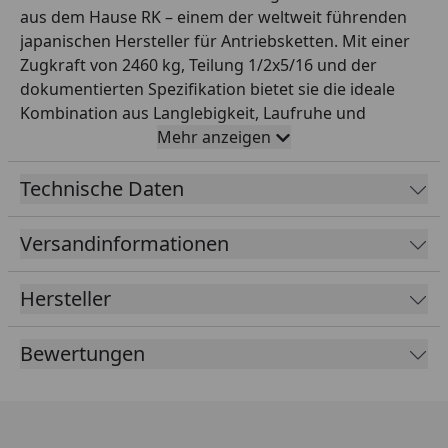
aus dem Hause RK – einem der weltweit führenden
japanischen Hersteller für Antriebsketten. Mit einer
Zugkraft von 2460 kg, Teilung 1/2x5/16 und der
dokumentierten Spezifikation bietet sie die ideale
Kombination aus Langlebigkeit, Laufruhe und
Sicherheit im Einsatzbereich Straße bis 200 ccm.
Mehr anzeigen
Diese Variante wird offen mit 144 Gliedern geliefert
und ist mit einem Clipschloss als Verbindungsschloss
Technische Daten
ausgestattet. Farbe: grau. RK steht seit Jahrzehnten
für höchste Fertigungsqualität – perfekt für
Versandinformationen
Werkstattprofis und anspruchsvolle Motorradfahrer,
die auf zuverlässige Originalqualität bei der
Hersteller
Antriebskette setzen.
Bewertungen