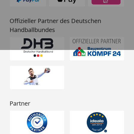
Offizieller Partner des Deutschen
Handballbundes
Partner