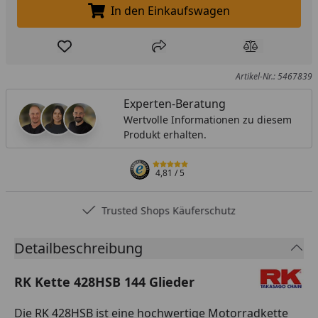
In den Einkaufswagen
In den Einkaufswagen legen
Produkt zur Wunschliste hinzufügen
Teilen
Produkt Ver
Artikel-Nr.: 5467839
Experten-Beratung
Wertvolle Informationen zu diesem
Produkt erhalten.
4,81
/ 5
Trusted Shops Käuferschutz
Detailbeschreibung
RK Kette 428HSB 144 Glieder
Die RK 428HSB ist eine hochwertige Motorradkette