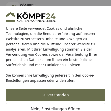
KÖMPF24
Öffnen
Banner schließen
KÖMPF24
kostenlos - Im App Store
Alle Produkte
Mein Konto
Wunschl
Eink
Unsere Seite verwendet Cookies und ähnliche
Technologien, um die Benutzererfahrung auf unserer
Hotline
4,81
/ 5
Suchen
Website zu verbessern, Inhalte und Anzeigen zu
personalisieren und die Nutzung unserer Website zu
analysieren. Mit Ihrer Einwilligung stimmen Sie der
Karibu Pools inkl. gratis Sandfilteranlage & Pool-
Verwendung von Cookies sowie der Verarbeitung Ihrer
Starterset (Gesamtwert bis 468,99€)
persönlichen Daten zu, um Ihnen ein bestmögliches
Surferlebnis und mehr Funktionen zu bieten.
Sie können Ihre Einwilligung jederzeit in den
Cookie-
RK
Rk Motorradkette
RK Kette 428HSB 144 Glieder
Einstellungen
anpassen oder widerrufen.
Startseite
RK Kette 428HSB 144 Glieder
Ja, verstanden
Nein, Einstellungen öffnen