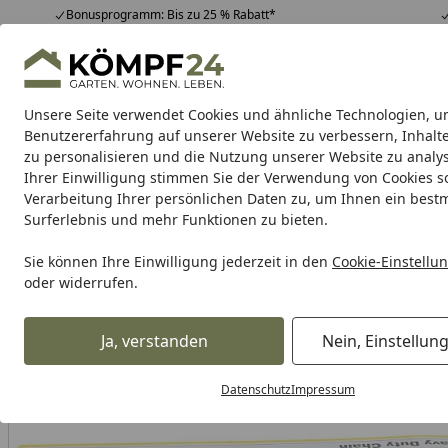
Bonusprogramm: Bis zu 25 % Rabatt*
Hotline
07051 / 9 22 22
4,81
/ 5
Mo-Fr. 8-16 Uhr
25.965 Bewertungen
Unsere Seite verwendet Cookies und ähnliche Technologien, u
Alle Produkte
Highlights
Tipps & Tricks
Alle Produkte
Benutzererfahrung auf unserer Website zu verbessern, Inhalt
zu personalisieren und die Nutzung unserer Website zu analys
Ihrer Einwilligung stimmen Sie der Verwendung von Cookies s
RK
Motorradkette
Kettenschlösser
Kettensatz
Verarbeitung Ihrer persönlichen Daten zu, um Ihnen ein best
Surferlebnis und mehr Funktionen zu bieten.
Karibu Pools inkl. gra
Sie können Ihre Einwilligung jederzeit in den
Cookie-Einstellu
oder widerrufen.
Dein Traumpool im Sorglos-Paket: F
Ja, verstanden
Nein, Einstellun
RK
Rk Motorradkette
RK Kette 428HSB 134 Glieder
Startseite
Datenschutz
Impressum