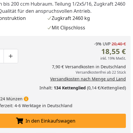
 bis 200 ccm Hubraum. Teilung 1/2x5/16, Zugkraft 2460
Qualität für den anspruchsvollen Antrieb.
onstruktion
Zugkraft 2460 kg
Mit Clipschloss
-9%
UVP
20,40 €
18,55 €
inkl. 19% MwSt.
ge um eins verringern
duktmenge manuell eingeben
Produktmenge um eins erhöhen
7,90 € Versandkosten in Deutschland
Versandkostenfrei ab 22 Stück
Versandkosten nach Menge und Land
Inhalt:
134 Kettenglied
(0,14 €/Kettenglied)
nzufügen
24 Münzen
ferzeit: 4-6 Werktage in Deutschland
In den Einkaufswagen
In den Einkaufswagen legen