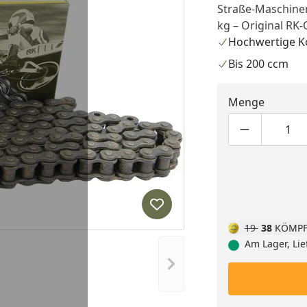
Straße-Maschinen
kg – Original RK-
Hochwertige K
Bis 200 ccm
Menge
Produktmen
Pro
Produkt zur Wunschliste hi
19
38
KÖMPF
Am Lager, Lie
Nächstes Bild anzeigen