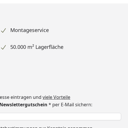
Montageservice
50.000 m² Lagerfläche
dresse eintragen und
viele Vorteile
€ Newslettergutschein
* per E-Mail sichern:
h