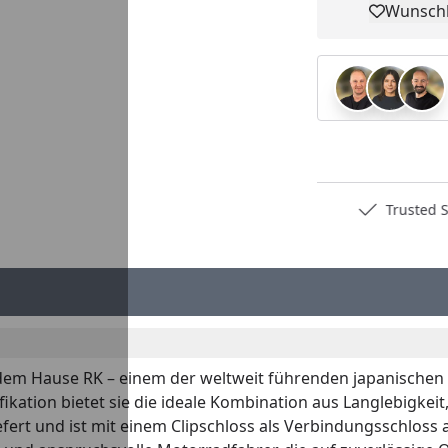
Wunschl
Pro
Deutschlands bester Händler
Trusted S
em Hause RK – einem der weltweit führenden japanischen He
kation bietet sie die ideale Kombination aus Langlebigkeit
efert und ist mit einem Clipschloss als Verbindungsschloss a