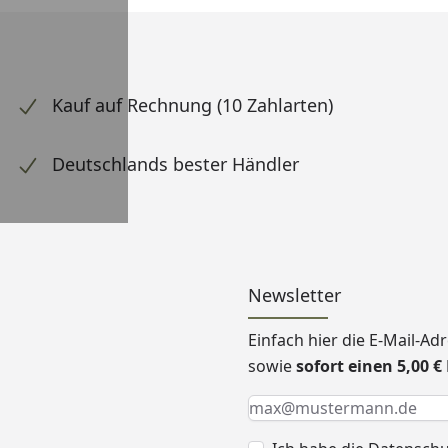
Kauf auf Rechnung (10 Zahlarten)
Deutschlands bester Händler
Newsletter
Einfach hier die E-Mail-A
sowie
sofort einen 5,00 
Keine Eingabe erforderlic
Eingabe erforderlich
E-Mail *