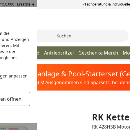
150.000+ Ersatzteile
Fachberatung & individuell
m die
Suche
e und Anzeigen
ieren. Mit
owie der
Kette
Kettenrad
Antriebsritzel
Geschenke Merch
Mo
mögliches
tis Sandfilteranlage & Pool-Starterset (
ngen
anpassen
ilter&Pflege gratis! Ausgenommen sind Sparsets, bei denen 
gen öffnen
RK Kette
RK 428HSB Motorr