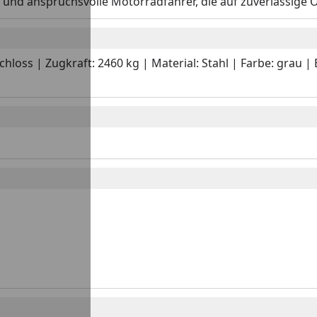
 und anspruchsvolle Motorradfahrer, die auf zuverlässige Or
schloss | Zugkraft: 2460 kg | Material: Stahl | Farbe: grau |