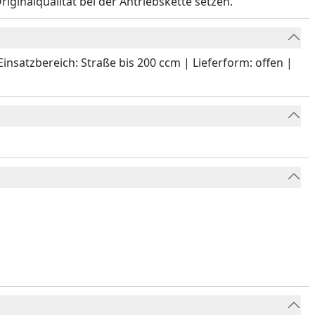
iginalqualität bei der Antriebskette setzen.
 Einsatzbereich: Straße bis 200 ccm | Lieferform: offen |