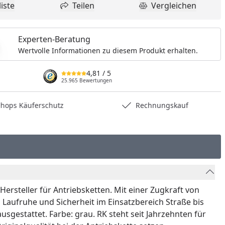
iste
Teilen
Vergleichen
dukt zur Wunschliste hinzufügen
Teilen
Produkt Vergle
Experten-Beratung
Wertvolle Informationen zu diesem Produkt erhalten.
4,81
/ 5
25.965 Bewertungen
hops Käuferschutz
Rechnungskauf
rsteller für Antriebsketten. Mit einer Zugkraft von
, Laufruhe und Sicherheit im Einsatzbereich Straße bis
usgestattet. Farbe: grau. RK steht seit Jahrzehnten für