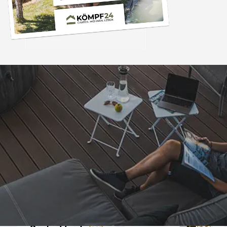
Trusted Shops
„Die Bestellung ist i
Tagen bei mir ein
obwohl ein Woc
dazwischen lag. A
4,81
/ 5
25.965 Bewertungen
Sicherlich nicht d
07.08.202
Bestellung. Vielen Da
so.“
Auszeichnungen