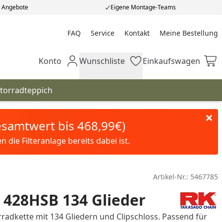
e Angebote
Eigene Montage-Teams
FAQ
Service
Kontakt
Meine Bestellung
Meine Bestellung
Konto
Wunschliste
Einkaufswagen
Mein Konto
Wunschliste
Einkaufswagen
torradteppich
Gesamtwert bis 468,99€)
die Filteranlage bereits dabei ist.
Artikel-Nr.:
5467785
 428HSB 134 Glieder
adkette mit 134 Gliedern und Clipschloss. Passend für