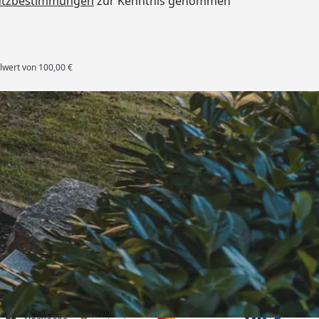
utzbestimmungen
zur Kenntnis genommen
lwert von 100,00 €
rten