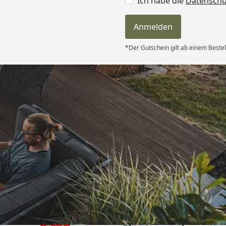
Ich habe die
Datensch
Anmelden
*Der Gutschein gilt ab einem Bestel
Versand
nnerhalb von 4
getroffen,
henende
bsolut TOP!
ie letzte
6
nk und weiter
Akzeptierte Zahlungsa