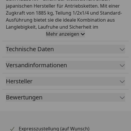
japanischen Hersteller für Antriebsketten. Mit einer
Zugkraft von 1885 kg, Teilung 1/2x1/4 und Standard-
Ausführung bietet sie die ideale Kombination aus
Langlebigkeit, Laufruhe und Sicherheit im
Einsatzbereich Straße bis 125 ccm. Die Standard-
Mehr anzeigen
Konstruktion bietet ein ausgewogenes Verhältnis aus
Laufruhe, Verschleißfestigkeit und Preis. Diese
Technische Daten
Variante wird offen mit 110 Gliedern geliefert und ist
mit einem Clipschloss als Verbindungsschloss
Versandinformationen
ausgestattet. Farbe: grau. RK steht seit Jahrzehnten
für höchste Fertigungsqualität – perfekt für
Hersteller
Werkstattprofis und anspruchsvolle Motorradfahrer,
die auf zuverlässige Originalqualität bei der
Bewertungen
Antriebskette setzen.
Expresszustellung (auf Wunsch)