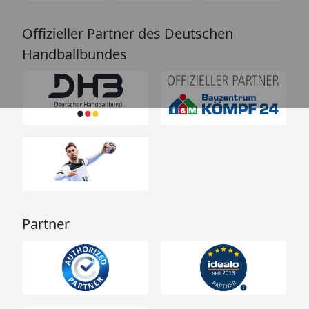
Offizieller Partner des Deutschen
Handballbundes
Partner