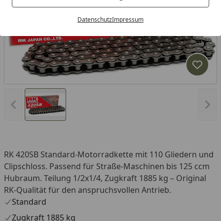
Datenschutz
Impressum
Produk
Vorheriges Bild anzeigen
Näc
RK 420SB Standard-Motorradkette mit 110 Gliedern und
Clipschloss. Passend für Straße-Maschinen bis 125 ccm
Hubraum. Teilung 1/2x1/4, Zugkraft 1885 kg – Original
RK-Qualität für den anspruchsvollen Antrieb.
Standard
Zugkraft 1885 kg