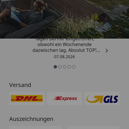
Trusted Shops
4,81
/ 5
„Die Bestellung ist innerhalb von 4
Tagen bei mir eingetroffen,
obwohl ein Wochenende
dazwischen lag. Absolut TOP!
Sicherlich nicht die letzte
07.08.2026
Bestellung. Vielen Dank und weiter
so.“
Versand
Auszeichnungen