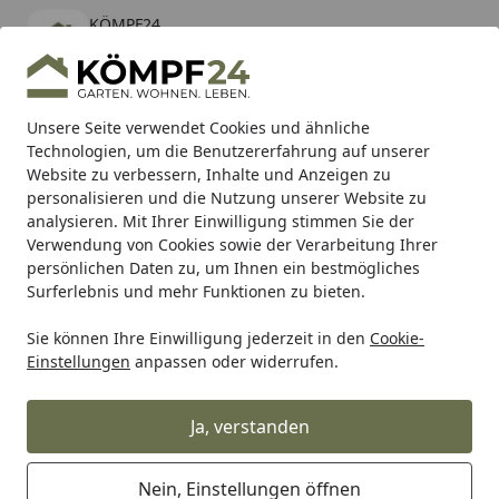
KÖMPF24
Öffnen
Banner schließen
KÖMPF24
kostenlos - Im App Store
Alle Produkte
Mein Konto
Wunschl
Eink
Unsere Seite verwendet Cookies und ähnliche
Technologien, um die Benutzererfahrung auf unserer
Hotline
4,81
/ 5
Suchen
Website zu verbessern, Inhalte und Anzeigen zu
personalisieren und die Nutzung unserer Website zu
analysieren. Mit Ihrer Einwilligung stimmen Sie der
Karibu Pools inkl. gratis Sandfilteranlage & Pool-
Verwendung von Cookies sowie der Verarbeitung Ihrer
Starterset (Gesamtwert bis 468,99€)
persönlichen Daten zu, um Ihnen ein bestmögliches
Surferlebnis und mehr Funktionen zu bieten.
Sie können Ihre Einwilligung jederzeit in den
Cookie-
RK
Rk Motorradkette
RK Kette 420SB 110 Glieder
Einstellungen
anpassen oder widerrufen.
Startseite
RK Kette 420SB 110 Glieder
Ja, verstanden
Nein, Einstellungen öffnen