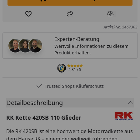
In den Einkaufswagen legen
Produkt zur Wunschliste hinzufügen
Teilen
Produkt Ver
Artikel-Nr.: 5467303
Experten-Beratung
Wertvolle Informationen zu diesem
Produkt erhalten.
4,81
/ 5
Trusted Shops Käuferschutz
Detailbeschreibung
RK Kette 420SB 110 Glieder
Die RK 420SB ist eine hochwertige Motorradkette aus
dem Hause RK – einem der weltweit führenden