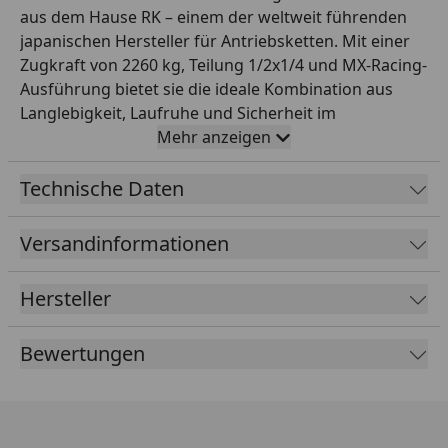
aus dem Hause RK – einem der weltweit führenden
japanischen Hersteller für Antriebsketten. Mit einer
Zugkraft von 2260 kg, Teilung 1/2x1/4 und MX-Racing-
Ausführung bietet sie die ideale Kombination aus
Langlebigkeit, Laufruhe und Sicherheit im
Einsatzbereich Offroad bis 150 ccm. Die robuste MX-
Mehr anzeigen
Racing-Konstruktion ist speziell für den harten
Offroad-Einsatz mit hoher Schlagbelastung
Technische Daten
ausgelegt. Diese Variante wird offen mit 124 Gliedern
geliefert und ist mit einem Clipschloss als
Versandinformationen
Verbindungsschloss ausgestattet. Farbe: grau. RK
steht seit Jahrzehnten für höchste Fertigungsqualität
Hersteller
– perfekt für Werkstattprofis und anspruchsvolle
Motorradfahrer, die auf zuverlässige Originalqualität
Bewertungen
bei der Antriebskette setzen.