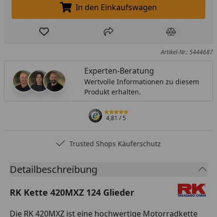
In den Einkaufswagen
In den Einkaufswagen legen
Produkt zur Wunschliste hinzufügen
Teilen
Produkt Ver
Artikel-Nr.: 5444687
Experten-Beratung
Wertvolle Informationen zu diesem
Produkt erhalten.
4,81
/ 5
Trusted Shops Käuferschutz
Detailbeschreibung
RK Kette 420MXZ 124 Glieder
Die RK 420MXZ ist eine hochwertige Motorradkette