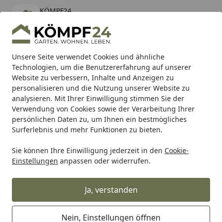
KÖMPF24
Öffnen
Banner schließen
KÖMPF24
kostenlos - Im App Store
Alle Produkte
Mein Konto
Wunschl
Eink
Unsere Seite verwendet Cookies und ähnliche
Technologien, um die Benutzererfahrung auf unserer
Hotline
4,81
/ 5
Suchen
Website zu verbessern, Inhalte und Anzeigen zu
personalisieren und die Nutzung unserer Website zu
analysieren. Mit Ihrer Einwilligung stimmen Sie der
Karibu Pools inkl. gratis Sandfilteranlage & Pool-
Verwendung von Cookies sowie der Verarbeitung Ihrer
Starterset (Gesamtwert bis 468,99€)
persönlichen Daten zu, um Ihnen ein bestmögliches
Surferlebnis und mehr Funktionen zu bieten.
Sie können Ihre Einwilligung jederzeit in den
Cookie-
RK
Rk Motorradkette
RK Kette 420MXZ 124 Glieder
Einstellungen
anpassen oder widerrufen.
Startseite
RK Kette 420MXZ 124 Glieder
Ja, verstanden
Nein, Einstellungen öffnen