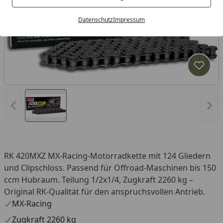
Datenschutz
Impressum
Produk
Vorheriges Bild anzeigen
Näc
RK 420MXZ MX-Racing-Motorradkette mit 124 Gliedern
und Clipschloss. Passend für Offroad-Maschinen bis 150
ccm Hubraum. Teilung 1/2x1/4, Zugkraft 2260 kg –
Original RK-Qualität für den anspruchsvollen Antrieb.
MX-Racing
Zugkraft 2260 kg