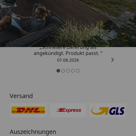
Trusted Shops
4,81
/ 5
„Schnellere Lieferung als
angekündigt. Produkt passt. “
07.08.2026
Versand
Auszeichnungen