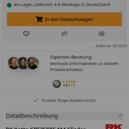
Am Lager, Lieferzeit: 4-6 Werktage in Deutschland
In den Einkaufswagen
In den Einkaufswagen legen
Produkt zur Wunschliste hinzufügen
Teilen
Produkt Ver
Artikel-Nr.: 6873639
Experten-Beratung
Wertvolle Informationen zu diesem
Produkt erhalten.
4,81
/ 5
Trusted Shops Käuferschutz
Detailbeschreibung