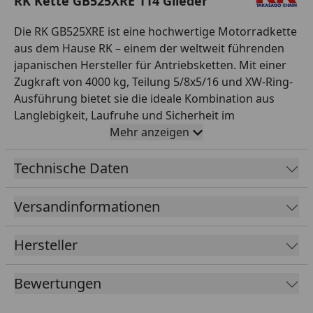
RK Kette GB525XRE 114 Glieder
Die RK GB525XRE ist eine hochwertige Motorradkette
aus dem Hause RK – einem der weltweit führenden
japanischen Hersteller für Antriebsketten. Mit einer
Zugkraft von 4000 kg, Teilung 5/8x5/16 und XW-Ring-
Ausführung bietet sie die ideale Kombination aus
Langlebigkeit, Laufruhe und Sicherheit im
Einsatzbereich Straße bis 1000 ccm. Die XW-Ring-
Mehr anzeigen
Technologie versiegelt das Hochleistungsfett
dauerhaft zwischen den Kettengliedern und reduziert
Technische Daten
Reibung sowie Verschleiß deutlich gegenüber
klassischen O-Ring-Ketten. Diese Variante wird offen
Versandinformationen
mit 114 Gliedern geliefert und ist mit einem
Hohlnietschloss als Verbindungsschloss ausgestattet.
Hersteller
Farbe: gold. RK steht seit Jahrzehnten für höchste
Fertigungsqualität – perfekt für Werkstattprofis und
Bewertungen
anspruchsvolle Motorradfahrer, die auf zuverlässige
Originalqualität bei der Antriebskette setzen.