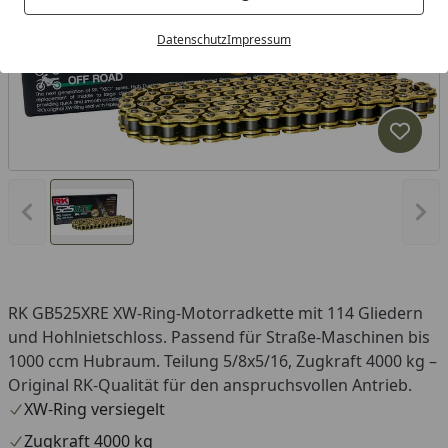
Datenschutz
Impressum
Produk
Vorheriges Bild anzeigen
Näc
RK GB525XRE XW-Ring-Motorradkette mit 114 Gliedern
und Hohlnietschloss. Passend für Straße-Maschinen bis
1000 ccm Hubraum. Teilung 5/8x5/16, Zugkraft 4000 kg –
Original RK-Qualität für den anspruchsvollen Antrieb.
XW-Ring versiegelt
Zugkraft 4000 kg