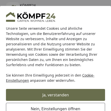
KÖMPF24
Öffnen
Banner schließen
KÖMPF24
kostenlos - Im App Store
Alle Produkte
Mein Konto
Wunschl
Eink
Unsere Seite verwendet Cookies und ähnliche
Technologien, um die Benutzererfahrung auf unserer
Hotline
4,81
/ 5
Suchen
Website zu verbessern, Inhalte und Anzeigen zu
personalisieren und die Nutzung unserer Website zu
analysieren. Mit Ihrer Einwilligung stimmen Sie der
Karibu Pools inkl. gratis Sandfilteranlage & Pool-
Verwendung von Cookies sowie der Verarbeitung Ihrer
Starterset (Gesamtwert bis 468,99€)
persönlichen Daten zu, um Ihnen ein bestmögliches
Surferlebnis und mehr Funktionen zu bieten.
Sie können Ihre Einwilligung jederzeit in den
Cookie-
RK
Rk Motorradkette
RK Kette GB525XRE 114 Glieder
Einstellungen
anpassen oder widerrufen.
Startseite
RK Kette GB525XRE 114 Glieder
Ja, verstanden
Nein, Einstellungen öffnen