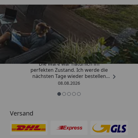
Trusted Shops
4,81
/ 5
„Hervorragend schnelle Lieferung.
Die Ware war natürlich im
perfekten Zustand. Ich werde die
nächsten Tage wieder bestellen
Grüße an die Belegschaft gute
08.08.2026
Arbeit👍🏾👍🏾“
Versand