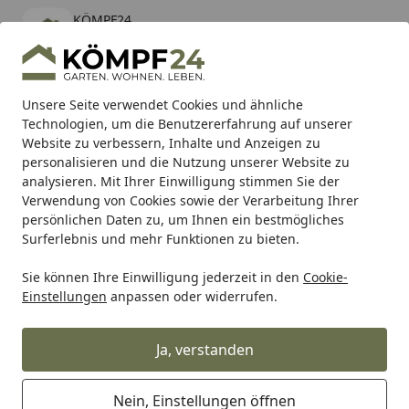
KÖMPF24
Öffnen
Banner schließen
KÖMPF24
kostenlos - Im App Store
Alle Produkte
Mein Konto
Wunschl
Eink
Unsere Seite verwendet Cookies und ähnliche
Technologien, um die Benutzererfahrung auf unserer
Hotline
4,81
/ 5
Suchen
Website zu verbessern, Inhalte und Anzeigen zu
personalisieren und die Nutzung unserer Website zu
analysieren. Mit Ihrer Einwilligung stimmen Sie der
Karibu Pools inkl. gratis Sandfilteranlage & Pool-
Verwendung von Cookies sowie der Verarbeitung Ihrer
Starterset (Gesamtwert bis 468,99€)
persönlichen Daten zu, um Ihnen ein bestmögliches
Surferlebnis und mehr Funktionen zu bieten.
Sie können Ihre Einwilligung jederzeit in den
Cookie-
RK
Rk Antriebsritzel
RK Antriebsritzel C5048 16 Zähne
Einstellungen
anpassen oder widerrufen.
Startseite
RK Antriebsritzel C5048 16 Zähne
Ja, verstanden
Nein, Einstellungen öffnen