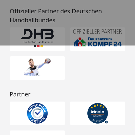
Offizieller Partner des Deutschen
Handballbundes
Partner