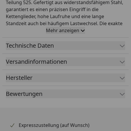
Teilung 525. Gefertigt aus widerstandsfähigem Stahl,
garantiert es einen präzisen Eingriff in die
Kettenglieder, hohe Laufruhe und eine lange
Standzeit auch bei häufigem Lastwechsel. Die exakte
Verzahnung sorgt für gleichmäßige
Mehr anzeigen
Kraftübertragung und reduziert den Verschleiß an
Kette und Kettenrad. RK ist seit Jahrzehnten einer der
Technische Daten
weltweit führenden japanischen Hersteller für
Motorrad-Antriebe und bekannt für höchste
Versandinformationen
Präzisionsqualität – sowohl in der Erstausrüstung als
auch im Aftermarket. Dieses Ritzel ist die ideale Wahl
Hersteller
beim turnusmäßigen Wechsel des Kettensatzes oder
zur gezielten Anpassung der Übersetzung an das
Bewertungen
eigene Fahrprofil. Empfehlung: stets gemeinsam mit
Kette und Kettenrad als komplettes Set tauschen.
Expresszustellung (auf Wunsch)