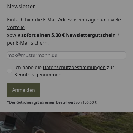
Newsletter
Einfach hier die E-Mail-Adresse eintragen und
viele
Vorteile
sowie
sofort einen 5,00 € Newslettergutschein
*
per E-Mail sichern:
Keine Eingabe erforderlich
Eingabe erforderlich
E-Mail *
Ich habe die
Datenschutzbestimmungen
zur
Kenntnis genommen
Anmelden
*Der Gutschein gilt ab einem Bestellwert von 100,00 €