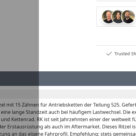
Deutschlands bester Händler
Trusted S
tzel mit 15 Zähnen für Antriebsketten der Teilung 525. Gefe
nd eine lange Standzeit auch bei häufigem Lastwechsel. Die
und Kettenrad. RK ist seit Jahrzehnten einer der weltweit 
der Erstausrüstung als auch im Aftermarket. Dieses Ritzel 
ung an das eigene Fahrprofil. Empfehlung: stets gemeinsa