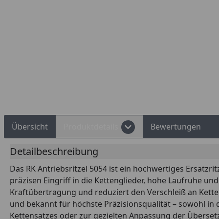
Rechnungskauf
Montageservice
Übersicht
Produktdetails
Bewertungen
Detailbeschreibung
Das RK Antriebsritzel 5054 ist ein hochwertiges Ersatzri
präzisen Eingriff in die Kettenglieder, hohe Laufruhe u
Kraftübertragung und reduziert den Verschleiß an Kette 
und bekannt für höchste Präzisionsqualität – sowohl in 
Kettensatzes oder zur gezielten Anpassung der Übersetz