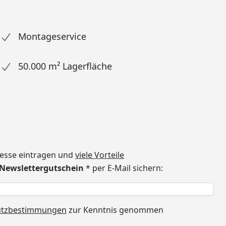
Montageservice
50.000 m² Lagerfläche
dresse eintragen und
viele Vorteile
€ Newslettergutschein
* per E-Mail sichern:
h
utzbestimmungen
zur Kenntnis genommen