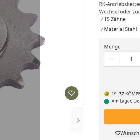
RK-Antriebsketten
Wechsel oder zu
15 Zähne
Material Stahl
Menge
Produktmen
Pro
19
37
KÖMPF
Produkt zur Wunschliste hi
Am Lager, Lie
Nächstes Bild anzeigen
Wunschl
Pro