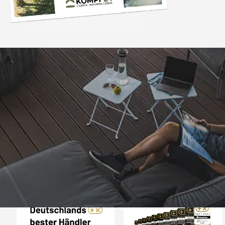
Trusted Shops
„Alles bestens, empfe
weiter.“
4,81
/ 5
07.08.202
25.961 Bewertungen
Auszeichnungen