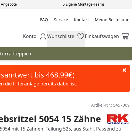
e Angebote
Eigene Montage-Teams
FAQ
Service
Kontakt
Meine Bestellung
Meine Bestellung
Konto
Wunschliste
Einkaufswagen
Mein Konto
Wunschliste
Einkaufswagen
torradteppich
Gesamtwert bis 468,99€)
die Filteranlage bereits dabei ist.
Artikel-Nr.:
5457069
ebsritzel 5054 15 Zähne
 5054 mit 15 Zähnen, Teilung 525, aus Stahl. Passend zu