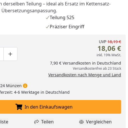
 derselben Teilung – ideal als Ersatz im Kettensatz-
r Übersetzungsanpassung.
Teilung 525
Präziser Eingriff
UVP
18,19 €
18,06 €
inkl. 19% MwSt.
ge um eins verringern
duktmenge manuell eingeben
Produktmenge um eins erhöhen
7,90 € Versandkosten in Deutschland
Versandkostenfrei ab 23 Stück
Versandkosten nach Menge und Land
24 Münzen
nzufügen
ferzeit: 4-6 Werktage in Deutschland
In den Einkaufswagen
In den Einkaufswagen legen
iste
Teilen
Vergleichen
dukt zur Wunschliste hinzufügen
Teilen
Produkt Vergle