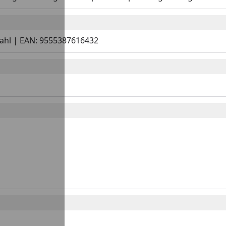
Stahl | EAN: 9555387616432