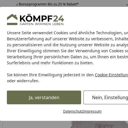
Bonusprogramm: Bis zu 25 % Rabatt*
Hotline
07051 / 9 22 22
4,81
/ 5
Mo-Fr. 8-16 Uhr
25.961 Bewertungen
Unsere Seite verwendet Cookies und ähnliche Technologien, u
Alle Produkte
Highlights
Tipps & Tricks
Alle Produkte
Benutzererfahrung auf unserer Website zu verbessern, Inhalt
zu personalisieren und die Nutzung unserer Website zu analys
Ihrer Einwilligung stimmen Sie der Verwendung von Cookies s
RK
Motorradkette
Kettenschlösser
Kettensatz
Verarbeitung Ihrer persönlichen Daten zu, um Ihnen ein best
Surferlebnis und mehr Funktionen zu bieten.
Karibu Pools inkl. gra
Sie können Ihre Einwilligung jederzeit in den
Cookie-Einstellu
oder widerrufen.
Dein Traumpool im Sorglos-Paket: F
Ja, verstanden
Nein, Einstellun
RK
Rk Antriebsritzel
RK Antriebsritzel 5054 15 Zähne
Startseite
Datenschutz
Impressum