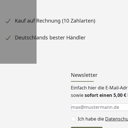
Kauf auf Rechnung (10 Zahlarten)
Deutschlands bester Händler
Newsletter
Einfach hier die E-Mail-A
sowie
sofort einen 5,00 
Keine Eingabe erforderlic
Eingabe erforderlich
E-Mail *
Ich habe die
Datensch