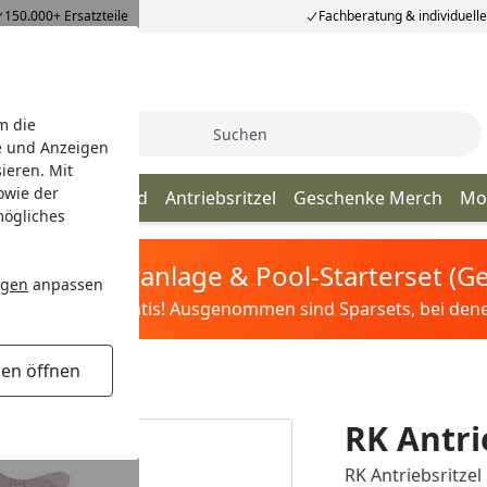
150.000+ Ersatzteile
Fachberatung & individuell
m die
Suche
e und Anzeigen
ieren. Mit
owie der
Kette
Kettenrad
Antriebsritzel
Geschenke Merch
Mo
mögliches
tis Sandfilteranlage & Pool-Starterset (
ngen
anpassen
ilter&Pflege gratis! Ausgenommen sind Sparsets, bei denen 
gen öffnen
RK Antri
RK Antriebsritzel