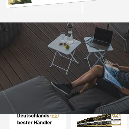
Trusted Shops
„Besonders gut gefal
1. Die schnelle Lief
auf Rechnung 3. Gut
einem günstigen Prei
4,81
/ 5
25.965 Bewertungen
der Kaufabwickl
08.08.202
zufrieden. Viele
Auszeichnungen