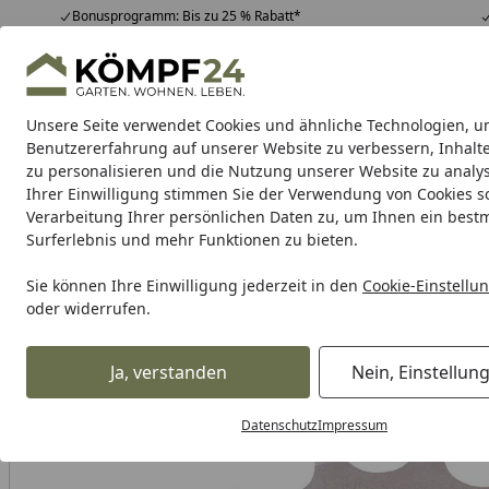
Bonusprogramm: Bis zu 25 % Rabatt*
Hotline
07051 / 9 22 22
4,81
/ 5
Mo-Fr. 8-16 Uhr
25.965 Bewertungen
Unsere Seite verwendet Cookies und ähnliche Technologien, u
Alle Produkte
Highlights
Tipps & Tricks
Alle Produkte
Benutzererfahrung auf unserer Website zu verbessern, Inhalt
zu personalisieren und die Nutzung unserer Website zu analys
Ihrer Einwilligung stimmen Sie der Verwendung von Cookies s
RK
Motorradkette
Kettenschlösser
Kettensatz
Verarbeitung Ihrer persönlichen Daten zu, um Ihnen ein best
Surferlebnis und mehr Funktionen zu bieten.
Karibu Pools inkl. gra
Sie können Ihre Einwilligung jederzeit in den
Cookie-Einstellu
oder widerrufen.
Dein Traumpool im Sorglos-Paket: F
Ja, verstanden
Nein, Einstellun
RK
Rk Antriebsritzel
RK Antriebsritzel 4022 14 Zähne
Startseite
Datenschutz
Impressum