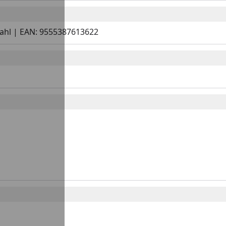
Stahl | EAN: 9555387613622