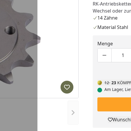
RK-Antriebsketten
Wechsel oder zu
14 Zähne
Material Stahl
Menge
Produktmen
Pro
12
23
KÖMPF
Am Lager, Lie
Produkt zur Wunschliste hi
Nächstes Bild anzeigen
Wunschl
Pro