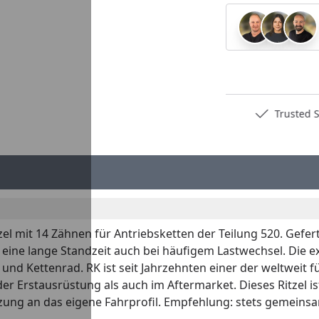
Deutschlands bester Händler
Trusted S
tzel mit 14 Zähnen für Antriebsketten der Teilung 520. Gefe
nd eine lange Standzeit auch bei häufigem Lastwechsel. Die
und Kettenrad. RK ist seit Jahrzehnten einer der weltweit 
der Erstausrüstung als auch im Aftermarket. Dieses Ritzel 
ung an das eigene Fahrprofil. Empfehlung: stets gemeinsa