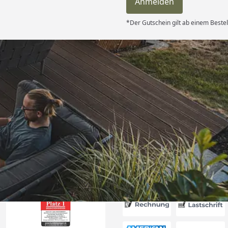
Anmelden
*Der Gutschein gilt ab einem Bestel
Versand
len hat mir :
erung 2. Kauf
es Produkt zu
s Ich bin mit
ung sehr
6
n Dank!“
Akzeptierte Zahlungsa