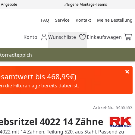
e Angebote
Eigene Montage-Teams
FAQ
Service
Kontakt
Meine Bestellung
Meine Bestellung
Konto
Wunschliste
Einkaufswagen
Mein Konto
Wunschliste
Einkaufswagen
torradteppich
Gesamtwert bis 468,99€)
die Filteranlage bereits dabei ist.
Artikel-Nr.:
5455553
ebsritzel 4022 14 Zähne
 4022 mit 14 Zähnen, Teilung 520, aus Stahl. Passend zu