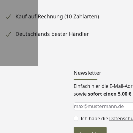
Kauf auf Rechnung (10 Zahlarten)
Deutschlands bester Händler
Newsletter
Einfach hier die E-Mail-A
sowie
sofort einen 5,00 
Keine Eingabe erforderlic
Eingabe erforderlich
E-Mail *
Ich habe die
Datensch