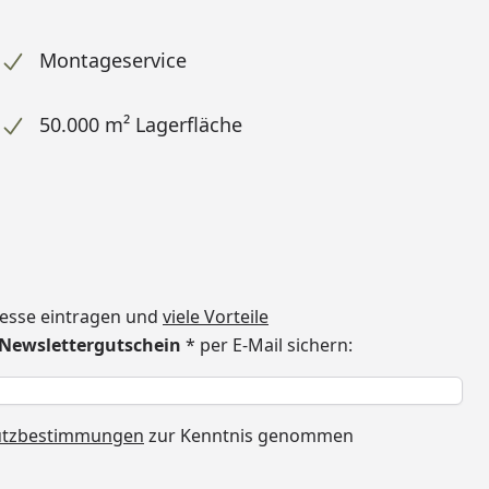
Montageservice
50.000 m² Lagerfläche
dresse eintragen und
viele Vorteile
€ Newslettergutschein
* per E-Mail sichern:
h
utzbestimmungen
zur Kenntnis genommen