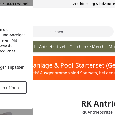
150.000+ Ersatzteile
Fachberatung & individuell
m die
Suche
e und Anzeigen
ieren. Mit
owie der
Kette
Kettenrad
Antriebsritzel
Geschenke Merch
Mo
mögliches
tis Sandfilteranlage & Pool-Starterset (
ngen
anpassen
ilter&Pflege gratis! Ausgenommen sind Sparsets, bei denen 
gen öffnen
RK Antri
RK Antriebsritzel