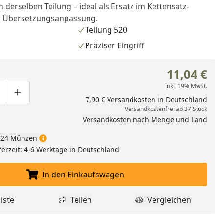
 derselben Teilung – ideal als Ersatz im Kettensatz-
r Übersetzungsanpassung.
Teilung 520
Präziser Eingriff
11,04 €
inkl. 19% MwSt.
ge um eins verringern
duktmenge manuell eingeben
Produktmenge um eins erhöhen
7,90 € Versandkosten in Deutschland
Versandkostenfrei ab 37 Stück
Versandkosten nach Menge und Land
24 Münzen
ferzeit: 4-6 Werktage in Deutschland
nzufügen
In den Einkaufswagen
In den Einkaufswagen legen
iste
Teilen
Vergleichen
dukt zur Wunschliste hinzufügen
Teilen
Produkt Vergle