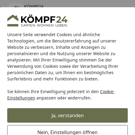
KÖMPF24
Öffnen
Banner schließen
KÖMPF24
kostenlos - Im App Store
Alle Produkte
Mein Konto
Wunschl
Eink
Unsere Seite verwendet Cookies und ähnliche
Technologien, um die Benutzererfahrung auf unserer
Hotline
4,81
/ 5
Suchen
Website zu verbessern, Inhalte und Anzeigen zu
personalisieren und die Nutzung unserer Website zu
analysieren. Mit Ihrer Einwilligung stimmen Sie der
Karibu Pools inkl. gratis Sandfilteranlage & Pool-
Verwendung von Cookies sowie der Verarbeitung Ihrer
Starterset (Gesamtwert bis 468,99€)
persönlichen Daten zu, um Ihnen ein bestmögliches
Surferlebnis und mehr Funktionen zu bieten.
Sie können Ihre Einwilligung jederzeit in den
Cookie-
RK
Rk Antriebsritzel
RK Antriebsritzel 3033 15 Zähne
Einstellungen
anpassen oder widerrufen.
Startseite
RK Antriebsritzel 3033 15 Zähne
Ja, verstanden
Nein, Einstellungen öffnen