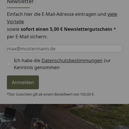
Newsletter
Einfach hier die E-Mail-Adresse eintragen und
viele
Vorteile
sowie
sofort einen 5,00 € Newslettergutschein
*
per E-Mail sichern:
Keine Eingabe erforderlich
Eingabe erforderlich
E-Mail *
Ich habe die
Datenschutzbestimmungen
zur
Kenntnis genommen
Anmelden
*Der Gutschein gilt ab einem Bestellwert von 100,00 €
Trusted Shops