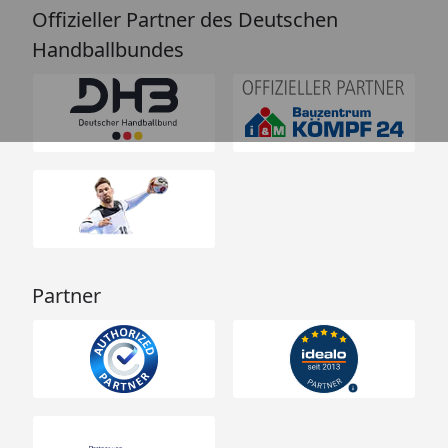
Offizieller Partner des Deutschen
Handballbundes
Partner