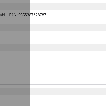
Stahl | EAN: 9555387628787