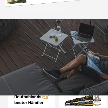
Trusted Shops
„Schnellere Lief
angekündigt. Produ
4,81
/ 5
07.08.202
25.963 Bewertungen
Auszeichnungen