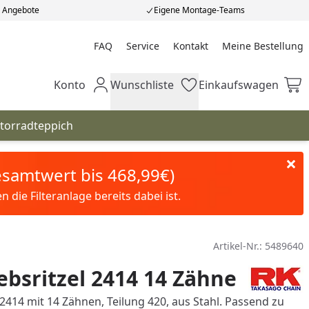
e Angebote
Eigene Montage-Teams
FAQ
Service
Kontakt
Meine Bestellung
Meine Bestellung
Konto
Wunschliste
Einkaufswagen
Mein Konto
Wunschliste
Einkaufswagen
torradteppich
Gesamtwert bis 468,99€)
die Filteranlage bereits dabei ist.
Artikel-Nr.:
5489640
ebsritzel 2414 14 Zähne
 2414 mit 14 Zähnen, Teilung 420, aus Stahl. Passend zu