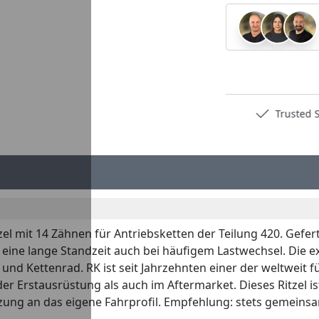
Deutschlands bester Händler
Trusted S
tzel mit 14 Zähnen für Antriebsketten der Teilung 420. Gefe
nd eine lange Standzeit auch bei häufigem Lastwechsel. Die
und Kettenrad. RK ist seit Jahrzehnten einer der weltweit 
der Erstausrüstung als auch im Aftermarket. Dieses Ritzel 
ung an das eigene Fahrprofil. Empfehlung: stets gemeinsa