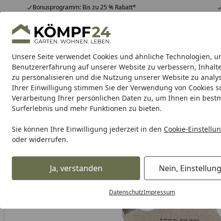
Bonusprogramm: Bis zu 25 % Rabatt*
Hotline
07051 / 9 22 22
4,81
/ 5
Mo-Fr. 8-16 Uhr
25.963 Bewertungen
Unsere Seite verwendet Cookies und ähnliche Technologien, u
Alle Produkte
Highlights
Tipps & Tricks
Alle Produkte
Benutzererfahrung auf unserer Website zu verbessern, Inhalt
zu personalisieren und die Nutzung unserer Website zu analys
Ihrer Einwilligung stimmen Sie der Verwendung von Cookies s
RK
Motorradkette
Kettenschlösser
Kettensatz
Verarbeitung Ihrer persönlichen Daten zu, um Ihnen ein best
Surferlebnis und mehr Funktionen zu bieten.
Karibu Pools inkl. gra
Sie können Ihre Einwilligung jederzeit in den
Cookie-Einstellu
oder widerrufen.
Dein Traumpool im Sorglos-Paket: F
Ja, verstanden
Nein, Einstellun
RK
Rk Antriebsritzel
RK Antriebsritzel 2414 14 Zähne
Startseite
Datenschutz
Impressum