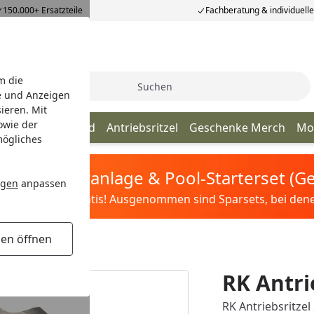
150.000+ Ersatzteile
Fachberatung & individuell
m die
Suche
e und Anzeigen
ieren. Mit
owie der
Kette
Kettenrad
Antriebsritzel
Geschenke Merch
Mo
mögliches
tis Sandfilteranlage & Pool-Starterset (
ngen
anpassen
ilter&Pflege gratis! Ausgenommen sind Sparsets, bei denen 
gen öffnen
RK Antri
RK Antriebsritzel