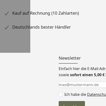
Kauf auf Rechnung (10 Zahlarten)
Deutschlands bester Händler
Newsletter
Einfach hier die E-Mail-A
sowie
sofort einen 5,00 
Keine Eingabe erforderlic
Eingabe erforderlich
E-Mail *
Ich habe die
Datensch