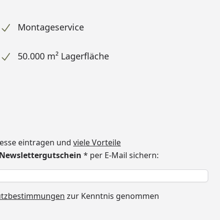
Montageservice
50.000 m² Lagerfläche
dresse eintragen und
viele Vorteile
€ Newslettergutschein
* per E-Mail sichern:
h
utzbestimmungen
zur Kenntnis genommen