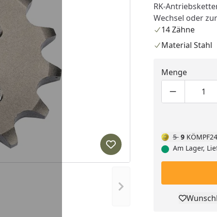
RK-Antriebsketten
Wechsel oder zu
14 Zähne
Material Stahl
Menge
Produktmen
Pro
5
9
KÖMPF24
Am Lager, Lie
Produkt zur Wunschliste hi
Nächstes Bild anzeigen
Wunschl
Pro