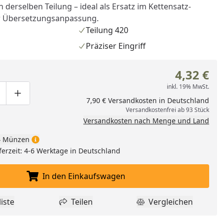
 derselben Teilung – ideal als Ersatz im Kettensatz-
r Übersetzungsanpassung.
Teilung 420
Präziser Eingriff
4,32 €
inkl. 19% MwSt.
ge um eins verringern
duktmenge manuell eingeben
Produktmenge um eins erhöhen
7,90 € Versandkosten in Deutschland
Versandkostenfrei ab 93 Stück
Versandkosten nach Menge und Land
 Münzen
ferzeit: 4-6 Werktage in Deutschland
nzufügen
In den Einkaufswagen
In den Einkaufswagen legen
iste
Teilen
Vergleichen
dukt zur Wunschliste hinzufügen
Teilen
Produkt Vergle