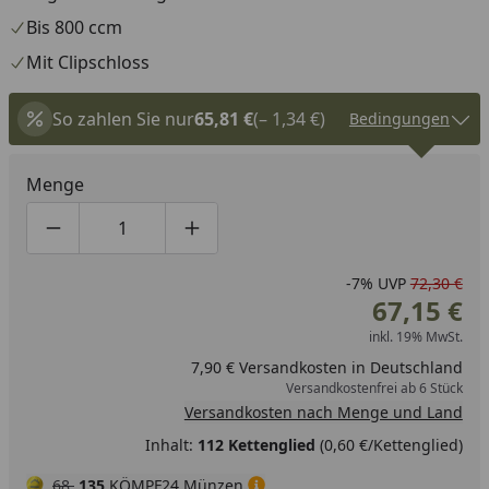
Bis 800 ccm
Mit Clipschloss
So zahlen Sie nur
65,81 €
(– 1,34 €)
Bedingungen
Menge
Produktmenge um eins verringern
Produktmenge manuell eingeben
Produktmenge um eins erhöhen
-7%
UVP
72,30 €
67,15 €
inkl. 19% MwSt.
7,90 € Versandkosten in Deutschland
Versandkostenfrei ab 6 Stück
Versandkosten nach Menge und Land
Inhalt:
112 Kettenglied
(0,60 €/Kettenglied)
68
135
KÖMPF24 Münzen