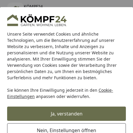
KÖMPF24
Öffnen
Banner schließen
KÖMPF24
kostenlos - Im App Store
Alle Produkte
Mein Konto
Wunschl
Eink
Unsere Seite verwendet Cookies und ähnliche
Technologien, um die Benutzererfahrung auf unserer
Hotline
4,81
/ 5
Suchen
Website zu verbessern, Inhalte und Anzeigen zu
personalisieren und die Nutzung unserer Website zu
analysieren. Mit Ihrer Einwilligung stimmen Sie der
Karibu Pools inkl. gratis Sandfilteranlage & Pool-
Verwendung von Cookies sowie der Verarbeitung Ihrer
Starterset (Gesamtwert bis 468,99€)
persönlichen Daten zu, um Ihnen ein bestmögliches
Surferlebnis und mehr Funktionen zu bieten.
Sie können Ihre Einwilligung jederzeit in den
Cookie-
RK
Rk Motorradkette
RK Kette 520XRE 112 Glieder
Einstellungen
anpassen oder widerrufen.
Startseite
RK Kette 520XRE 112 Glieder
Ja, verstanden
Nein, Einstellungen öffnen