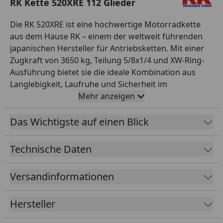
RK Kette 520XRE 112 Glieder
Die RK 520XRE ist eine hochwertige Motorradkette
aus dem Hause RK – einem der weltweit führenden
japanischen Hersteller für Antriebsketten. Mit einer
Zugkraft von 3650 kg, Teilung 5/8x1/4 und XW-Ring-
Ausführung bietet sie die ideale Kombination aus
Langlebigkeit, Laufruhe und Sicherheit im
Einsatzbereich Straße bis 800 ccm. Die XW-Ring-
Mehr anzeigen
Technologie versiegelt das Hochleistungsfett
dauerhaft zwischen den Kettengliedern und reduziert
Das Wichtigste auf einen Blick
Reibung sowie Verschleiß deutlich gegenüber
klassischen O-Ring-Ketten. Diese Variante wird offen
Technische Daten
mit 112 Gliedern geliefert und ist mit einem
Clipschloss als Verbindungsschloss ausgestattet.
Versandinformationen
Farbe: grau. RK steht seit Jahrzehnten für höchste
Fertigungsqualität – perfekt für Werkstattprofis und
Hersteller
anspruchsvolle Motorradfahrer, die auf zuverlässige
Originalqualität bei der Antriebskette setzen.