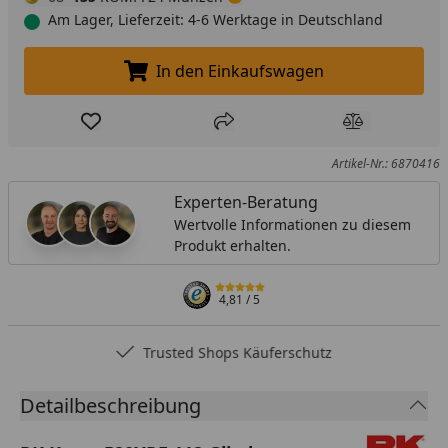
Am Lager, Lieferzeit: 4-6 Werktage in Deutschland
In den Einkaufswagen
In den Einkaufswagen legen
Produkt zur Wunschliste hinzufügen
Teilen
Produkt Ver
Artikel-Nr.: 6870416
Experten-Beratung
Wertvolle Informationen zu diesem
Produkt erhalten.
4,81
/ 5
Trusted Shops Käuferschutz
Detailbeschreibung