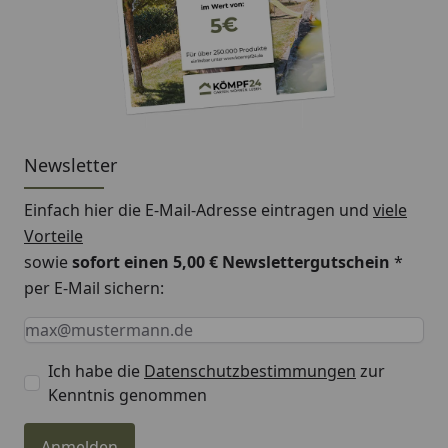
Newsletter
Einfach hier die E-Mail-Adresse eintragen und
viele
Vorteile
sowie
sofort einen 5,00 € Newslettergutschein
*
per E-Mail sichern:
Keine Eingabe erforderlich
Eingabe erforderlich
E-Mail *
Ich habe die
Datenschutzbestimmungen
zur
Kenntnis genommen
Anmelden