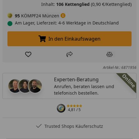
Inhalt:
106 Kettenglied
(0,90 €/Kettenglied)
95
KÖMPF24 Münzen
Am Lager, Lieferzeit: 4-6 Werktage in Deutschland
In den Einkaufswagen
In den Einkaufswagen legen
Produkt zur Wunschliste hinzufügen
Teilen
Produkt Ver
Artikel-Nr.: 6871956
Online
Experten-Beratung
Anrufen, beraten lassen und
telefonisch bestellen.
4,81
/ 5
Trusted Shops Käuferschutz