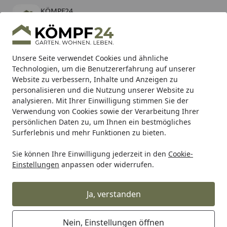
KÖMPF24
Öffnen
Banner schließen
KÖMPF24
kostenlos - Im App Store
Alle Produkte
Mein Konto
Wunschl
Eink
Unsere Seite verwendet Cookies und ähnliche
Technologien, um die Benutzererfahrung auf unserer
Hotline
4,81
/ 5
Suchen
Website zu verbessern, Inhalte und Anzeigen zu
personalisieren und die Nutzung unserer Website zu
analysieren. Mit Ihrer Einwilligung stimmen Sie der
Karibu Pools inkl. gratis Sandfilteranlage & Pool-
Verwendung von Cookies sowie der Verarbeitung Ihrer
Starterset (Gesamtwert bis 468,99€)
persönlichen Daten zu, um Ihnen ein bestmögliches
Surferlebnis und mehr Funktionen zu bieten.
Sie können Ihre Einwilligung jederzeit in den
Cookie-
RK
Rk Motorradkette
RK Kette BL520XRE Black Scale 106
Einstellungen
anpassen oder widerrufen.
Startseite
RK Kette BL520XRE Black Scale 106
Glieder
Ja, verstanden
Nein, Einstellungen öffnen