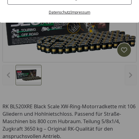
Datenschutz
Impressum
Produk
Vorheriges Bild anzeigen
Näc
RK BL520XRE Black Scale XW-Ring-Motorradkette mit 106
Gliedern und Hohlnietschloss. Passend für Straße-
Maschinen bis 800 ccm Hubraum. Teilung 5/8x1/4,
Zugkraft 3650 kg – Original RK-Qualität für den
anspruchsvollen Antrieb.