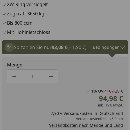
XW-Ring versiegelt
Zugkraft 3650 kg
Bis 800 ccm
Mit Hohlnietschloss
So zahlen Sie nur
93,08 €
(– 1,90 €)
Bedingungen
Menge
Produktmenge um eins verringern
Produktmenge manuell eingeben
Produktmenge um eins erhöhen
-11%
UVP
107,29 €
94,98 €
inkl. 19% MwSt.
7,90 € Versandkosten in Deutschland
Versandkostenfrei ab 5 Stück
Versandkosten nach Menge und Land