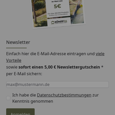
Newsletter
Einfach hier die E-Mail-Adresse eintragen und
viele
Vorteile
sowie
sofort einen 5,00 € Newslettergutschein
*
per E-Mail sichern:
Keine Eingabe erforderlich
Eingabe erforderlich
E-Mail *
Ich habe die
Datenschutzbestimmungen
zur
Kenntnis genommen
Anmelden