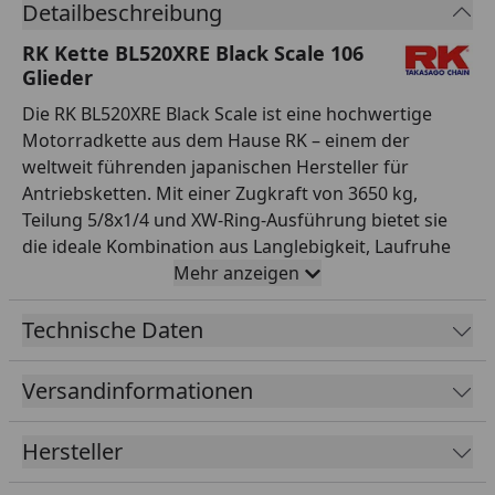
Detailbeschreibung
RK Kette BL520XRE Black Scale 106
Glieder
Die RK BL520XRE Black Scale ist eine hochwertige
Motorradkette aus dem Hause RK – einem der
weltweit führenden japanischen Hersteller für
Antriebsketten. Mit einer Zugkraft von 3650 kg,
Teilung 5/8x1/4 und XW-Ring-Ausführung bietet sie
die ideale Kombination aus Langlebigkeit, Laufruhe
und Sicherheit im Einsatzbereich Straße bis 800 ccm.
Mehr anzeigen
Die XW-Ring-Technologie versiegelt das
Hochleistungsfett dauerhaft zwischen den
Technische Daten
Kettengliedern und reduziert Reibung sowie
Verschleiß deutlich gegenüber klassischen O-Ring-
Versandinformationen
Ketten. Diese Variante wird offen mit 106 Gliedern
geliefert und ist mit einem Hohlnietschloss als
Hersteller
Verbindungsschloss ausgestattet. Farbe: schwarz. RK
steht seit Jahrzehnten für höchste Fertigungsqualität