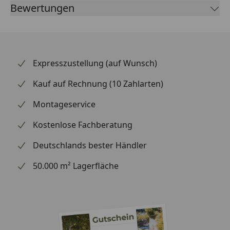
Bewertungen
– perfekt für Werkstattprofis und anspruchsvolle
Motorradfahrer, die auf zuverlässige Originalqualität
bei der Antriebskette setzen.
Expresszustellung (auf Wunsch)
Kauf auf Rechnung (10 Zahlarten)
Montageservice
Kostenlose Fachberatung
Deutschlands bester Händler
50.000 m² Lagerfläche