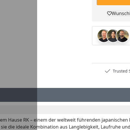
Wunschl
Pro
Deutschlands bester Händler
Trusted S
em Hause RK – einem der weltweit führenden japanischen He
sie die ideale Kombination aus Langlebigkeit, Laufruhe und 