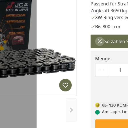
Passend für Stra
Zugkraft 3650 kg 
XW-Ring versie
Bis 800 ccm
So zahlen 
Menge
Produktmen
Pro
Produkt zur Wunschliste hi
65
130
KÖMP
Nächstes Bild anzeigen
Am Lager, Lie