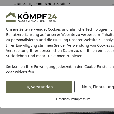
Bonusprogramm: Bis zu 25 % Rabatt*
Hotline
07051 / 9 22 22
4,81
/ 5
Mo-Fr. 8-16 Uhr
25.957 Bewertungen
Unsere Seite verwendet Cookies und ähnliche Technologien, u
Alle Produkte
Highlights
Tipps & Tricks
Alle Produkte
Benutzererfahrung auf unserer Website zu verbessern, Inhalt
zu personalisieren und die Nutzung unserer Website zu analys
Ihrer Einwilligung stimmen Sie der Verwendung von Cookies s
RK
Motorradkette
Kettenschlösser
Kettensatz
Verarbeitung Ihrer persönlichen Daten zu, um Ihnen ein best
Surferlebnis und mehr Funktionen zu bieten.
Karibu Pools inkl. gra
Sie können Ihre Einwilligung jederzeit in den
Cookie-Einstellu
oder widerrufen.
Dein Traumpool im Sorglos-Paket: F
Ja, verstanden
Nein, Einstellun
RK
Rk Motorradkette
RK Kette 520XRE 100 Glieder
Startseite
Datenschutz
Impressum