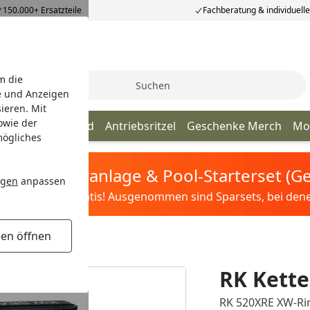
150.000+ Ersatzteile
Fachberatung & individuell
m die
Suche
e und Anzeigen
ieren. Mit
owie der
Kette
Kettenrad
Antriebsritzel
Geschenke Merch
Mo
mögliches
tis Sandfilteranlage & Pool-Starterset (
ngen
anpassen
ilter&Pflege gratis! Ausgenommen sind Sparsets, bei denen 
gen öffnen
RK Kette
RK 520XRE XW-Rin