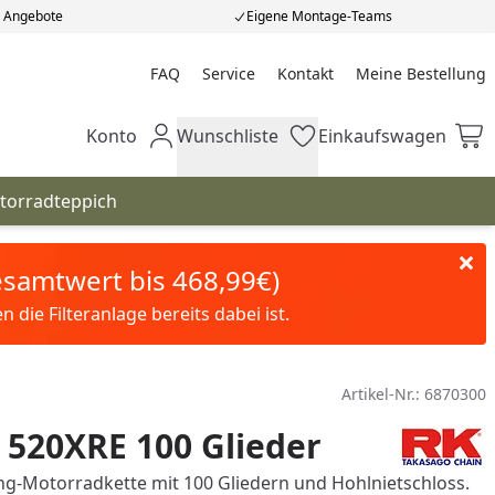
e Angebote
Eigene Montage-Teams
FAQ
Service
Kontakt
Meine Bestellung
Meine Bestellung
Konto
Wunschliste
Einkaufswagen
Mein Konto
Wunschliste
Einkaufswagen
torradteppich
Gesamtwert bis 468,99€)
die Filteranlage bereits dabei ist.
Artikel-Nr.:
6870300
 520XRE 100 Glieder
g-Motorradkette mit 100 Gliedern und Hohlnietschloss.