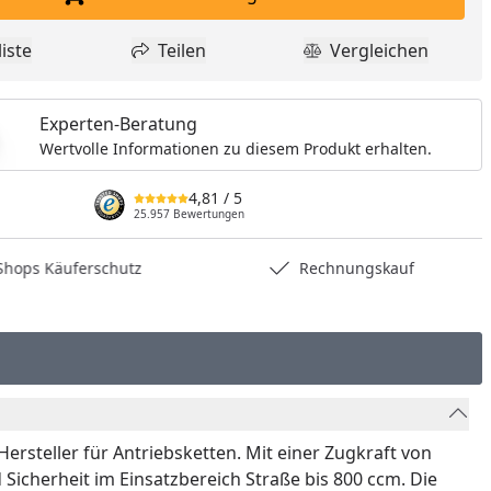
In den Einkaufswagen legen
iste
Teilen
Vergleichen
dukt zur Wunschliste hinzufügen
Teilen
Produkt Vergle
Experten-Beratung
Wertvolle Informationen zu diesem Produkt erhalten.
4,81
/ 5
25.957 Bewertungen
hops Käuferschutz
Rechnungskauf
rsteller für Antriebsketten. Mit einer Zugkraft von
Sicherheit im Einsatzbereich Straße bis 800 ccm. Die