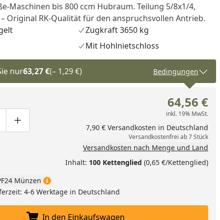
ße-Maschinen bis 800 ccm Hubraum. Teilung 5/8x1/4,
– Original RK-Qualität für den anspruchsvollen Antrieb.
gelt
Zugkraft 3650 kg
Mit Hohlnietschloss
Sie nur
63,27 €
(– 1,29 €)
Bedingungen
64,56 €
inkl. 19% MwSt.
ge um eins verringern
duktmenge manuell eingeben
Produktmenge um eins erhöhen
7,90 € Versandkosten in Deutschland
Versandkostenfrei ab 7 Stück
Versandkosten nach Menge und Land
nzufügen
Inhalt:
100 Kettenglied
(0,65 €/Kettenglied)
F24 Münzen
ferzeit: 4-6 Werktage in Deutschland
In den Einkaufswagen