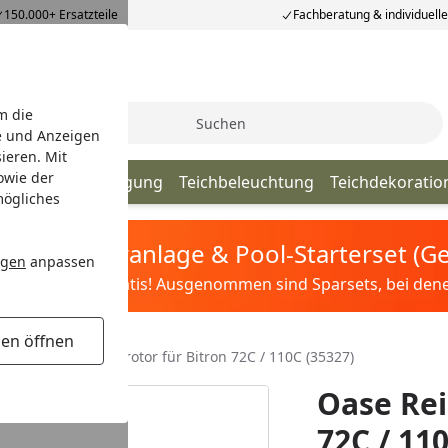
150.000+ Ersatzteile
Fachberatung & individuell
m die
Suche
e und Anzeigen
ieren. Mit
owie der
lege & Teichreinigung
Teichbeleuchtung
Teichdekoratio
mögliches
tis Sandfilteranlage & Pool-Starterset (
ngen
anpassen
ilter&Pflege gratis! Ausgenommen sind Sparsets, bei denen 
gen öffnen
Oase Reinigungsrotor für Bitron 72C / 110C (35327)
Oase Rei
72C / 11