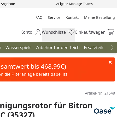
e Angebote
Eigene Montage-Teams
FAQ
Service
Kontakt
Meine Bestellung
Meine Bestellung
Konto
Wunschliste
Einkaufswagen
Mein Konto
Wunschliste
Einkaufswagen
n
Wasserspiele
Zubehör für den Teich
Ersatzteile
Neu
Na
Gesamtwert bis 468,99€)
die Filteranlage bereits dabei ist.
Artikel-Nr.:
21548
nigungsrotor für Bitron
0C (35327)