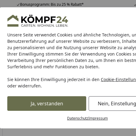
Bonusprogramm: Bis zu 25 % Rabatt*
Hotline
07051 / 9 22 22
4,81
/ 5
Mo-Fr. 8-16 Uhr
25.980 Bewertungen
Unsere Seite verwendet Cookies und ähnliche Technologien, u
Alle Produkte
Highlights
Tipps & Tricks
Alle Produkte
Benutzererfahrung auf unserer Website zu verbessern, Inhalt
zu personalisieren und die Nutzung unserer Website zu analys
Ihrer Einwilligung stimmen Sie der Verwendung von Cookies s
Teich
Teichbau
Teichfilter
Teichpumpe
Teichpf
Verarbeitung Ihrer persönlichen Daten zu, um Ihnen ein best
Surferlebnis und mehr Funktionen zu bieten.
Karibu Pools inkl. gra
Sie können Ihre Einwilligung jederzeit in den
Cookie-Einstellu
oder widerrufen.
Dein Traumpool im Sorglos-Paket: F
Ja, verstanden
Nein, Einstellun
Teich
Ersatzteile für den Teich
Ersatzteile für Teichfilter
Startseite
Datenschutz
Impressum