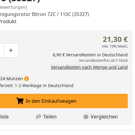
Bewertungen)
inigungsrotor Bitron 72C / 110C (35327)
Produkt
21,30 €
inkl. 19% MwSt.
ge um eins verringern
duktmenge manuell eingeben
Produktmenge um eins erhöhen
6,90 € Versandkosten in Deutschland
Versandkostenfrei ab 5 Stück
Versandkosten nach Menge und Land
24 Münzen
ferzeit: 1-2 Werktage in Deutschland
In den Einkaufswagen
In den Einkaufswagen legen
iste
Teilen
Vergleichen
dukt zur Wunschliste hinzufügen
Teilen
Produkt Vergle