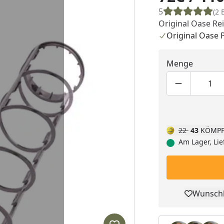
5
(2 
Original Oase Re
Original Oase 
Menge
Produktmen
Pro
22
43
KÖMPF
Am Lager, Lie
Wunschl
Pro