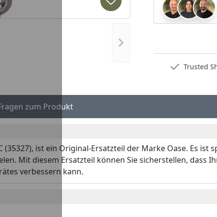
Produkt zur Wunschliste hi
Nächstes Bild anzeigen
Deutschlands bester Händler
Trusted S
Fragen zum Produkt
 (35327), ist ein Original-Ersatzteil der Marke Oase. Es ist 
len. Mit diesem Ersatzteil können Sie sicherstellen, dass 
erätes verbessern kann.