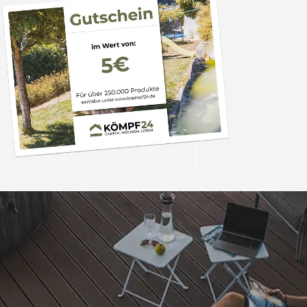
Trusted Shops
„Alles perfekt un
bearbeitet
4,81
/ 5
08.08.202