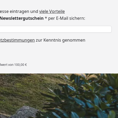
dresse eintragen und
viele Vorteile
€ Newslettergutschein
* per E-Mail sichern:
h
utzbestimmungen
zur Kenntnis genommen
lwert von 100,00 €