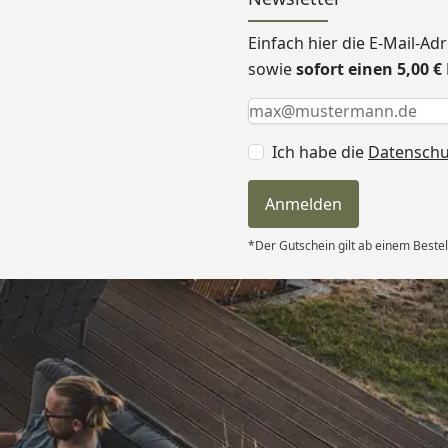
Einfach hier die E-Mail-A
sowie
sofort einen 5,00 
Keine Eingabe erforderlic
Eingabe erforderlich
E-Mail *
Ich habe die
Datensch
Anmelden
*Der Gutschein gilt ab einem Bestel
Versand
d schnell
 “
6