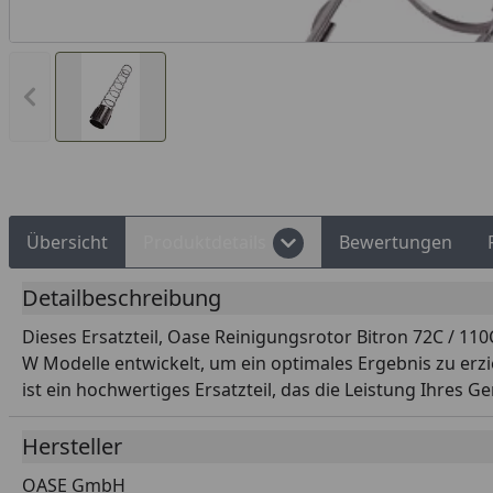
Vorheriges Bild anzeigen
Rechnungskauf
Montageservice
Übersicht
Produktdetails
Bewertungen
Detailbeschreibung
Dieses Ersatzteil, Oase Reinigungsrotor Bitron 72C / 110C
W Modelle entwickelt, um ein optimales Ergebnis zu erzie
ist ein hochwertiges Ersatzteil, das die Leistung Ihres G
Hersteller
OASE GmbH